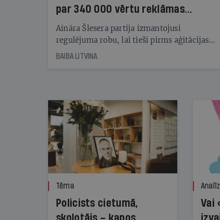
par 340 000 vērtu reklāmas
kampaņu
Aināra Šlesera partija izmantojusi
regulējuma robu, lai tieši pirms aģitācijas
starta izreklamētos par summu, kas
BAIBA LITVINA
pārsniedz trešdaļu no likumīgi atļautajiem
kampaņas tēriņiem. KNAB pārkāpumus
nekonstatē
Tēma
Analī
Policists cietumā,
Vai 
skolotājs – kapos.
izva