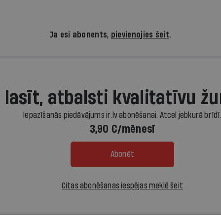
Ja esi abonents,
pievienojies šeit
.
 lasīt, atbalsti kvalitatīvu žu
Iepazīšanās piedāvājums ir.lv abonēšanai. Atcel jebkurā brīdī
3,90 €/mēnesī
Abonēt
Citas abonēšanas iespējas meklē šeit