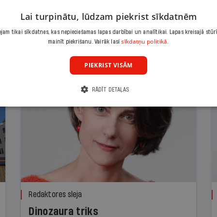
Lai turpinātu, lūdzam piekrist sīkdatnēm
am tikai sīkdatnes, kas nepieciešamas lapas darbībai un analītikai. Lapas kreisajā stūr
sīkdatņu politikā.
mainīt piekrišanu. Vairāk lasi
PIEKRIST VISĀM
RĀDĪT DETAĻAS
Redaktores sleja
Dinozaura triks