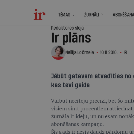
TĒMAS
ŽURNĀLI
ABONĒŠAN
Redaktores sleja
Ir plāns
Nellija Ločmele
10.11.2010.
IR
Jābūt gatavam atvadīties no dz
kas tevi gaida
Varbūt necitēju precīzi, bet šo m
visiem simt procentiem attiecināt 
žurnāla Ir ideju, un nu esam nonāk
abonēšanas kampaņu.
Šis gads ir nesis daudz pārdomu un