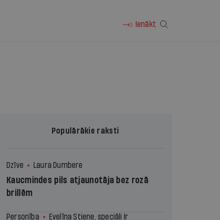
Ienākt
Populārākie raksti
Dzīve
Laura Dumbere
Kaucmindes pils atjaunotāja bez rozā
brillēm
Personība
Evelīna Stiene, speciāli Ir