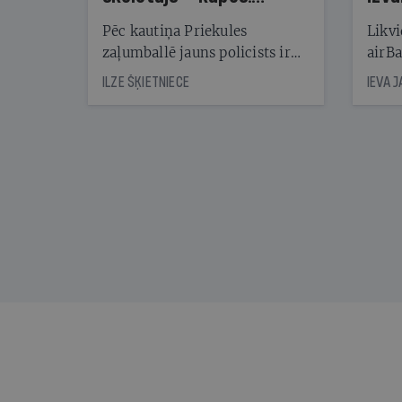
Reibuma cena Priekulē
Pēc kautiņa Priekules
Likvi
zaļumballē jauns policists ir
airBa
nonācis cietumā, bet
oblig
ILZE ŠĶIETNIECE
IEVA 
cienījams pedagogs — kapos.
šone
Tik traģiska ir izrādījusies
lemša
divu promiļu reibuma cena
draud
sama
kas j
pirm
augus