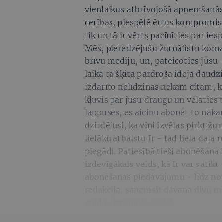
vienlaikus atbrīvojošā apņemšanās d
cerības, piespēlē ērtus kompromisu
tik un tā ir vērts pacīnīties par ies
Mēs, pieredzējušu žurnālistu koman
brīvu mediju, un, pateicoties jūsu -
laikā tā šķita pārdroša ideja daud
izdarīto nelīdzinās nekam citam, k
kļuvis par jūsu draugu un vēlaties 
lappusēs, es aicinu abonēt to nā
dzirdējusi, ka viņi izvēlas pirkt žur
lielāku atbalstu Ir - tad liela daļ
piegādi. Patiesībā tieši abonēšana 
izdevīgākais veids, kā Ir var satik
abonēšanas piedāvājumu - līdz n
redakcijā, saņemsit dāvanā divu 
gaida aizraujošs gads!