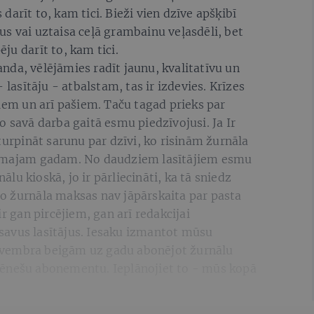
arīt to, kam tici. Bieži vien dzīve apšķibī
s vai uztaisa ceļā grambainu veļasdēli, bet
pēju darīt to, kam tici.
da, vēlējāmies radīt jaunu, kvalitatīvu un
 lasītāju - atbalstam, tas ir izdevies. Krīzes
ziem un arī pašiem. Taču tagad prieks par
o savā darba gaitā esmu piedzīvojusi. Ja Ir
turpināt sarunu par dzīvi, ko risinām žurnāla
kamajam gadam. No daudziem lasītājiem esmu
nālu kioskā, jo ir pārliecināti, ka tā sniedz
a no žurnāla maksas nav jāpārskaita par pasta
ir gan pircējiem, gan arī redakcijai
t savus lasītājus. Iesaku izmantot mūsu
ovembra beigām uz gadu abonējot žurnālu
mēnešu abonementu. Ieplānojiet to - mūs kopā