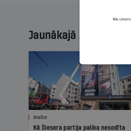
Mēs izmantoj
Jaunākajā žurnālā
Analīze
Kā Šlesera partija palika nesodīta