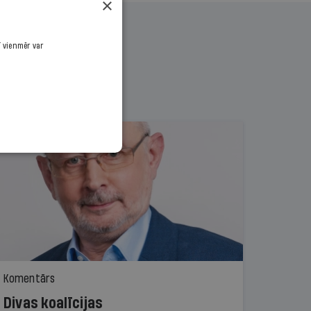
×
ī vienmēr var
Komentārs
Divas koalīcijas