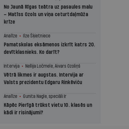
No Jaunā Rīgas teātra uz pasaules malu
– Matīss Ozols un viņa ceturtdaļmūža
krīze
Analīze
Ilze Šķietniece
Pamatskolas eksāmenos izkrīt katrs 20.
devītklasnieks. Ko darīt?
Intervija
Nellija Ločmele, Aivars Ozoliņš
Vētrā likmes ir augstas. Intervija ar
Valsts prezidentu Edgaru Rinkēviču
Analīze
Gunita Nagle, speciāli Ir
Kāpēc Pierīgā trūkst vietu 10. klasēs un
kādi ir risinājumi?