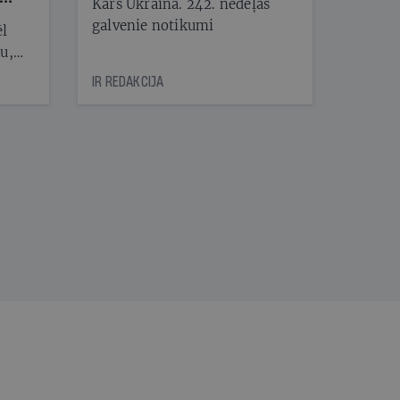
Karš Ukrainā. 242. nedēļas
galvenie notikumi
ēl
ju,
icas
IR REDAKCIJA
tītāju
tēm
nāt
kad
v