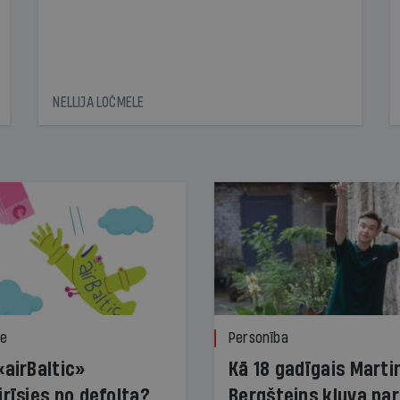
NELLIJA LOČMELE
ze
Personība
«airBaltic»
Kā 18 gadīgais Marti
irīsies no defolta?
Bergšteins kļuva par