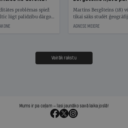
laika ziņu seju?
ditātes problēmas spiež
Martins Bergšteins (18) v
ltic lūgt palīdzību dārgo
tikai sāks studēt ģeogrāfi
āciju turētājiem, taču
bet viņa sacītajam jau uzt
JAKONE
AGNESE MEIERE
dēļ nebija kvoruma
tūkstošiem laika ziņu ska
nai. Vai lidsabiedrībai
Latvijā. Aiz dažām minū
 defolts, ja tā nespēs
televīzijas ēterā ir 11 gadi
ksāt augstos procentus,
uzcītīga darba, mammas
āpārskaita jau trīs dienas
atbalsts un drosme turpi
Vairāk rakstu
s nākamās sapulces
meteovērojumus arī tad, 
ta vidū?
šķiet, ka tie nevienam na
vajadzīgi
Mums ir pa ceļam — lasi jaunāko savā laika joslā!