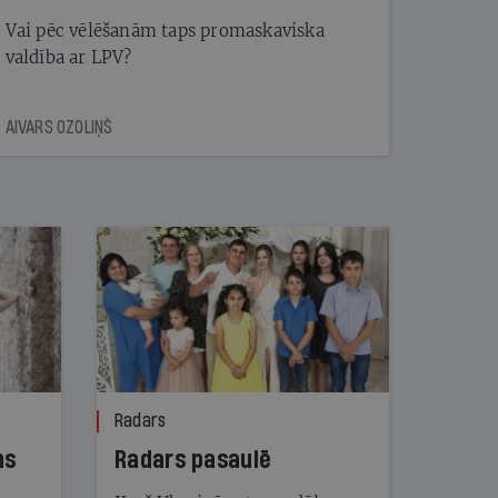
Vai pēc vēlēšanām taps promaskaviska
valdība ar LPV?
AIVARS OZOLIŅŠ
Radars
ns
Radars pasaulē