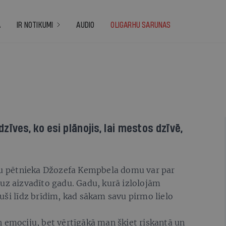
A
IR NOTIKUMI
AUDIO
OLIGARHU SARUNAS
īves, ko esi plānojis, lai mestos dzīvē,
ītu pētnieka Džozefa Kempbela domu var par
uz aizvadīto gadu. Gadu, kurā izlolojām
uši līdz brīdim, kad sākam savu pirmo lielo
 emociju, bet vērtīgākā man šķiet riskantā un