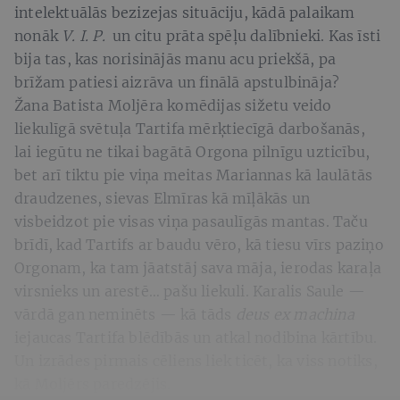
intelektuālās bezizejas situāciju, kādā palaikam
nonāk
V. I. P.
un citu prāta spēļu dalībnieki. Kas īsti
bija tas, kas norisinājās manu acu priekšā, pa
brīžam patiesi aizrāva un finālā apstulbināja?
Žana Batista Moljēra komēdijas sižetu veido
liekulīgā svētuļa Tartifa mērķtiecīgā darbošanās,
lai iegūtu ne tikai bagātā Orgona pilnīgu uzticību,
bet arī tiktu pie viņa meitas Mariannas kā laulātās
draudzenes, sievas Elmīras kā mīļākās un
visbeidzot pie visas viņa pasaulīgās mantas. Taču
brīdī, kad Tartifs ar baudu vēro, kā tiesu vīrs paziņo
Orgonam, ka tam jāatstāj sava māja, ierodas karaļa
virsnieks un arestē… pašu liekuli. Karalis Saule —
vārdā gan neminēts — kā tāds
deus ex machina
iejaucas Tartifa blēdībās un atkal nodibina kārtību.
Un izrādes pirmais cēliens liek ticēt, ka viss notiks,
kā Moljērs paredzējis.