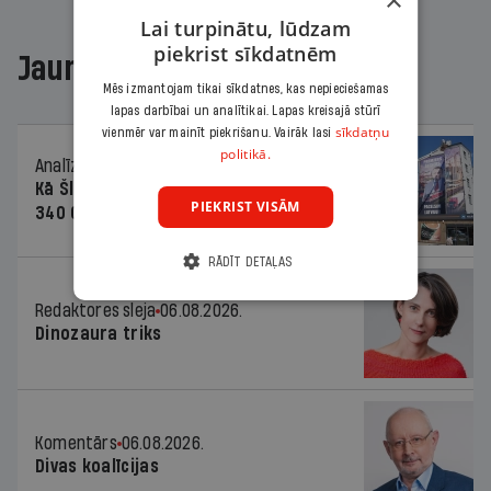
×
Lai turpinātu, lūdzam
piekrist sīkdatnēm
Jaunākajā žurnālā
Mēs izmantojam tikai sīkdatnes, kas nepieciešamas
lapas darbībai un analītikai. Lapas kreisajā stūrī
sīkdatņu
vienmēr var mainīt piekrišanu. Vairāk lasi
politikā.
Analīze
06.08.2026.
Kā Šlesera partija palika nesodīta par
PIEKRIST VISĀM
340 000 vērtu reklāmas kampaņu
RĀDĪT DETAĻAS
Redaktores sleja
06.08.2026.
Dinozaura triks
Komentārs
06.08.2026.
Divas koalīcijas