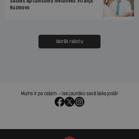
Saules aptumsumu mednieks Vitālijs
Kuzmovs
Vairāk rakstu
Mums ir pa ceļam — lasi jaunāko savā laika joslā!