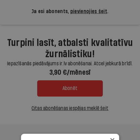
Ja esi abonents,
pievienojies šeit
.
Turpini lasīt, atbalsti kvalitatīvu
žurnālistiku!
Iepazīšanās piedāvājums ir.lv abonēšanai. Atcel jebkurā brīdī.
3,90 €/mēnesī
Abonēt
Citas abonēšanas iespējas meklē šeit