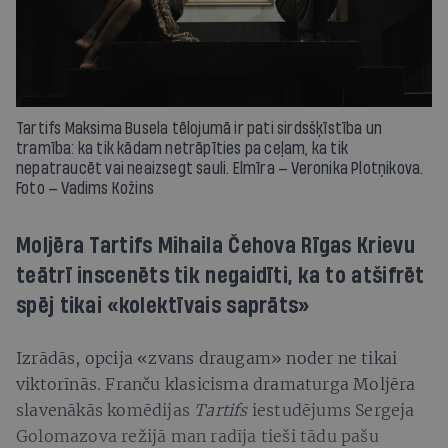
Tartifs Maksima Busela tēlojumā ir pati sirdsšķīstība un
tramība: ka tik kādam netrāpīties pa ceļam, ka tik
nepatraucēt vai neaizsegt sauli. Elmīra — Veronika Plotņikova.
Foto — Vadims Kožins
Moljēra Tartifs Mihaila Čehova Rīgas Krievu
teātrī inscenēts tik negaidīti, ka to atšifrēt
spēj tikai «kolektīvais saprāts»
Izrādās, opcija «zvans draugam» noder ne tikai
viktorīnās. Franču klasicisma dramaturga Moljēra
slavenākās komēdijas
Tartifs
iestudējums Sergeja
Golomazova režijā man radīja tieši tādu pašu