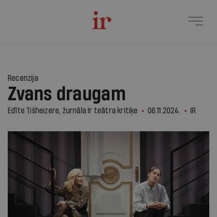
Recenzija
Zvans draugam
Edīte Tišheizere, žurnāla Ir teātra kritiķe
06.11.2024.
IR