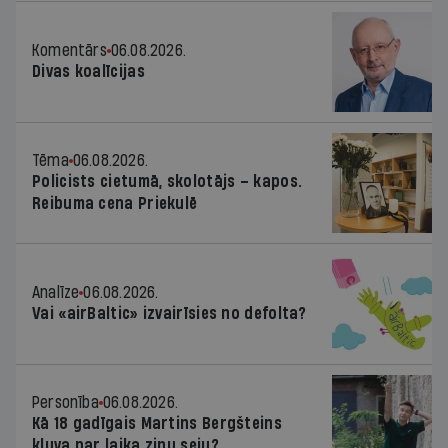
Komentārs
06.08.2026.
Divas koalīcijas
Tēma
06.08.2026.
Policists cietumā, skolotājs – kapos.
Reibuma cena Priekulē
Analīze
06.08.2026.
Vai «airBaltic» izvairīsies no defolta?
Personība
06.08.2026.
Kā 18 gadīgais Martins Bergšteins
kļuva par laika ziņu seju?