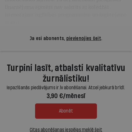
finansējuma apmērs nav saistīts ar koledžās
īstenotajām izglītības programmām un izglītojamo
skaitu.
Ja esi abonents,
pievienojies šeit
.
Turpini lasīt, atbalsti kvalitatīvu
žurnālistiku!
Iepazīšanās piedāvājums ir.lv abonēšanai. Atcel jebkurā brīdī.
3,90 €/mēnesī
Abonēt
Citas abonēšanas iespējas meklē šeit