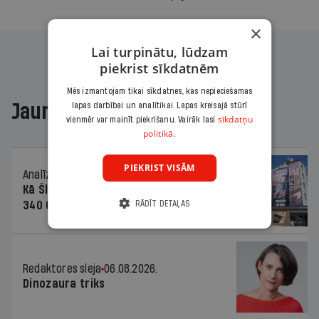
×
Lai turpinātu, lūdzam
piekrist sīkdatnēm
Mēs izmantojam tikai sīkdatnes, kas nepieciešamas
Jaunākajā žurnālā
lapas darbībai un analītikai. Lapas kreisajā stūrī
sīkdatņu
vienmēr var mainīt piekrišanu. Vairāk lasi
politikā.
PIEKRIST VISĀM
Analīze
06.08.2026.
Kā Šlesera partija palika nesodīta par
340 000 vērtu reklāmas kampaņu
RĀDĪT DETAĻAS
Redaktores sleja
06.08.2026.
Dinozaura triks