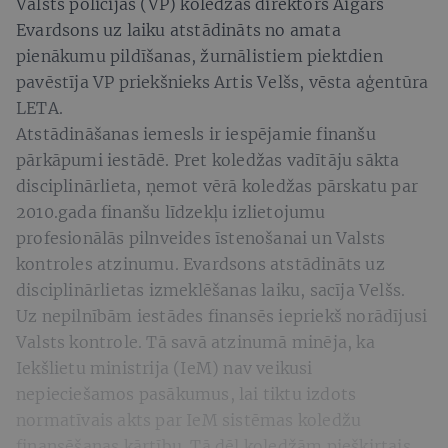
Valsts policijas (VP) koledžas direktors Aigars
Evardsons uz laiku atstādināts no amata
pienākumu pildīšanas, žurnālistiem piektdien
pavēstīja VP priekšnieks Artis Velšs, vēsta aģentūra
LETA.
Atstādināšanas iemesls ir iespējamie finanšu
pārkāpumi iestādē. Pret koledžas vadītāju sākta
disciplinārlieta, ņemot vērā koledžas pārskatu par
2010.gada finanšu līdzekļu izlietojumu
profesionālās pilnveides īstenošanai un Valsts
kontroles atzinumu. Evardsons atstādināts uz
disciplinārlietas izmeklēšanas laiku, sacīja Velšs.
Uz nepilnībām iestādes finansēs iepriekš norādījusi
Valsts kontrole. Tā savā atzinumā minēja, ka
Iekšlietu ministrija (IeM) nav veikusi
nepieciešamos pasākumus, lai tiktu izdots
normatīvais akts par IeM sistēmas koledžu
finansēšanas kārtību. Tā dēļ koledžām piešķirtais