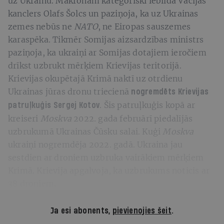
uz Ukrainu. Makronam kategoriski iebilda Vācijas
kanclers Olafs Šolcs un paziņoja, ka uz Ukrainas
zemes nebūs ne
NATO
, ne Eiropas sauszemes
karaspēka. Tikmēr Somijas aizsardzības ministrs
paziņoja, ka ukraiņi ar Somijas dotajiem ieročiem
drīkst uzbrukt mērķiem Krievijas teritorijā.
Krievijas okupētajā Krimā naktī uz otrdienu
Ukrainas jūras dronu triecienā
nogremdēts Krievijas
. Šis patruļkuģis kopā ar
patruļkuģis
Sergej Kotov
kreiseri
Moskva
2022. gada februārī piedalījās
uzbrukumā Ukrainas Čūsku salai. Kuģi
Moskva
ukraiņi nogremdēja 2022. gadā. Ukraina jau
sestdien ar droniem uzbruka vairākiem mērķiem
Krimā. Krievija apgalvoja, ka uzbrukums noticis ar
38 droniem.
Ja esi abonents,
pievienojies šeit
.