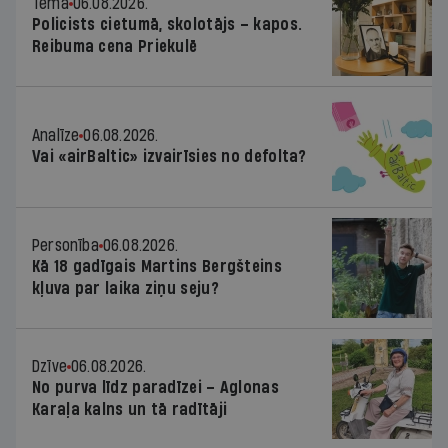
Tēma
06.08.2026.
Policists cietumā, skolotājs – kapos.
Reibuma cena Priekulē
Analīze
06.08.2026.
Vai «airBaltic» izvairīsies no defolta?
Personība
06.08.2026.
Kā 18 gadīgais Martins Bergšteins
kļuva par laika ziņu seju?
Dzīve
06.08.2026.
No purva līdz paradīzei – Aglonas
Karaļa kalns un tā radītāji