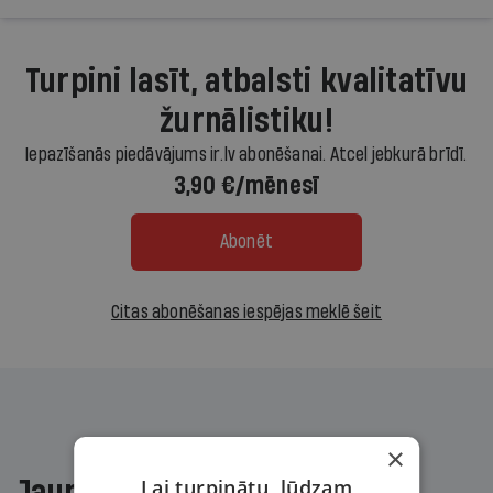
Turpini lasīt, atbalsti kvalitatīvu
žurnālistiku!
Iepazīšanās piedāvājums ir.lv abonēšanai. Atcel jebkurā brīdī.
3,90 €/mēnesī
Abonēt
Citas abonēšanas iespējas meklē šeit
×
Lai turpinātu, lūdzam
Jaunākajā žurnālā