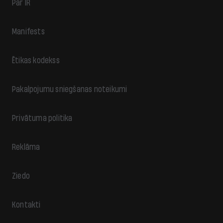
Par IR
Manifests
Ētikas kodekss
Pakalpojumu sniegšanas noteikumi
Privātuma politika
Reklāma
Ziedo
Kontakti