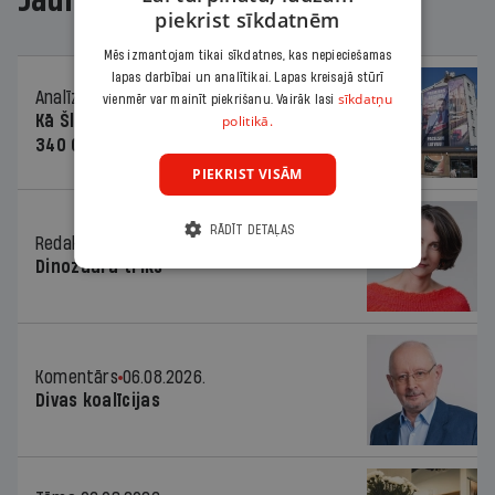
piekrist sīkdatnēm
Mēs izmantojam tikai sīkdatnes, kas nepieciešamas
lapas darbībai un analītikai. Lapas kreisajā stūrī
Analīze
06.08.2026.
sīkdatņu
vienmēr var mainīt piekrišanu. Vairāk lasi
politikā.
Kā Šlesera partija palika nesodīta par
340 000 vērtu reklāmas kampaņu
PIEKRIST VISĀM
RĀDĪT DETAĻAS
Redaktores sleja
06.08.2026.
Dinozaura triks
Komentārs
06.08.2026.
Divas koalīcijas