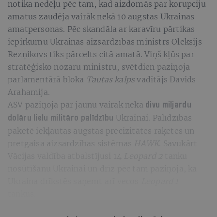
notika nedēļu pēc tam, kad aizdomās par korupciju
amatus zaudēja vairāk nekā 10 augstas Ukrainas
amatpersonas. Pēc skandāla ar karavīru pārtikas
iepirkumu Ukrainas aizsardzības ministrs Oleksijs
Rezņikovs tiks pārcelts citā amatā. Viņš kļūs par
stratēģisko nozaru ministru, svētdien paziņoja
parlamentārā bloka
Tautas kalps
vadītājs Davids
Arahamija.
ASV paziņoja par jaunu vairāk nekā
divu miljardu
Ukrainai. Palīdzības
dolāru lielu militāro palīdzību
paketē iekļautas augstas precizitātes raķetes un
pretgaisa aizsardzības sistēmas
HAWK
. Savukārt
Vācijas valdība atbalstījusi 14
Leopard 2
tanku
nosūtīšanu Ukrainai un drīz pēc tam paziņoja, ka
Ukraina drīkstēs saņemt arī vecos
Leopard 1
tankus.