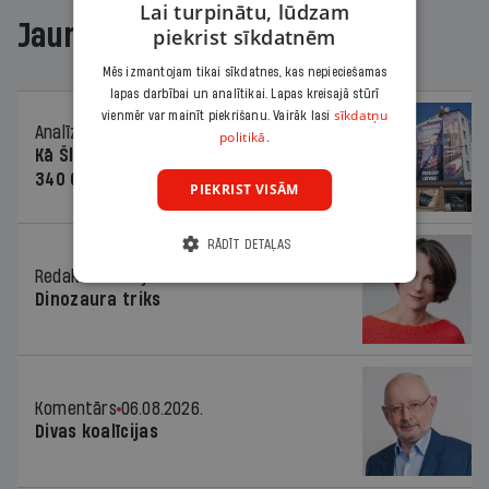
Lai turpinātu, lūdzam
Jaunākajā žurnālā
piekrist sīkdatnēm
Mēs izmantojam tikai sīkdatnes, kas nepieciešamas
lapas darbībai un analītikai. Lapas kreisajā stūrī
sīkdatņu
vienmēr var mainīt piekrišanu. Vairāk lasi
Analīze
06.08.2026.
politikā.
Kā Šlesera partija palika nesodīta par
340 000 vērtu reklāmas kampaņu
PIEKRIST VISĀM
RĀDĪT DETAĻAS
Redaktores sleja
06.08.2026.
Dinozaura triks
Komentārs
06.08.2026.
Divas koalīcijas