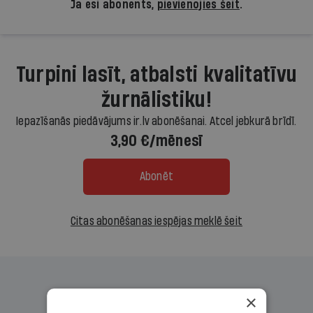
Ja esi abonents,
pievienojies šeit
.
Turpini lasīt, atbalsti kvalitatīvu
žurnālistiku!
Iepazīšanās piedāvājums ir.lv abonēšanai. Atcel jebkurā brīdī.
3,90 €/mēnesī
Abonēt
Citas abonēšanas iespējas meklē šeit
×