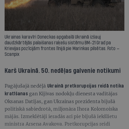
Ukrainas karavīri Doneckas apgabalā Ukrainā izšauj
daudzkārtējās palaišanas raķešu sistēmu BM-21 Grad pa
Krievijas pozīcijām frontes līnijā pie Marinkas pilsētas. Foto —
Scanpix
Karš Ukrainā. 50. nedēļas galvenie notikumi
Pagājušajā nedēļā
Ukrainā pretkorupcijas reidā notika
gan Kijivas nodokļu dienesta vadītājas
kratīšanas
Oksanas Datijas, gan Ukrainas prezidenta bijušā
politiskā sabiedrotā, miljonāra Ihora Kolomoiska
mājās. Izmeklētāji ieradās arī pie bijušā iekšlietu
ministra Arsena Avakova. Pretkorupcijas reidi