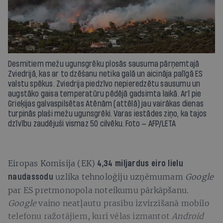
Desmitiem mežu ugunsgrēku plosās sausuma pārņemtajā
Zviedrijā, kas ar to dzēšanu netika galā un aicināja palīgā ES
valstu spēkus. Zviedrija piedzīvo nepieredzētu sausumu un
augstāko gaisa temperatūru pēdējā gadsimta laikā. Arī pie
Grieķijas galvaspilsētas Atēnām (attēlā) jau vairākas dienas
turpinās plaši mežu ugunsgrēki. Varas iestādes ziņo, ka tajos
dzīvību zaudējuši vismaz 50 cilvēku. Foto — AFP/LETA
Eiropas Komisija (EK)
4,34 miljardus eiro lielu
uzlika tehnoloģiju uzņēmumam
Google
naudassodu
par ES pretmonopola noteikumu pārkāpšanu.
Google
vaino neatļautu prasību izvirzīšanā mobilo
telefonu ražotājiem, kuri vēlas izmantot
Android