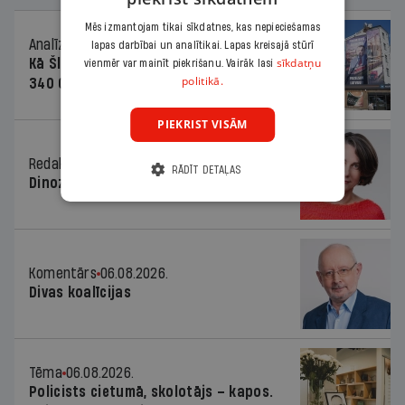
Mēs izmantojam tikai sīkdatnes, kas nepieciešamas
Analīze
06.08.2026.
lapas darbībai un analītikai. Lapas kreisajā stūrī
sīkdatņu
Kā Šlesera partija palika nesodīta par
vienmēr var mainīt piekrišanu. Vairāk lasi
politikā.
340 000 vērtu reklāmas kampaņu
PIEKRIST VISĀM
Redaktores sleja
06.08.2026.
RĀDĪT DETAĻAS
Dinozaura triks
Komentārs
06.08.2026.
Divas koalīcijas
Tēma
06.08.2026.
Policists cietumā, skolotājs – kapos.