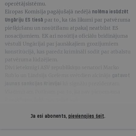
operētājsistēmu.
Eiropas Komisija pagājušajā nedēļā
nolēma iesūdzēt
par to, ka tās likumi par patvēruma
Ungāriju ES tiesā
piešķiršanu un nosūtīšanu atpakaļ neatbilst ES
nosacījumiem. EK arī nosūtīja oficiālu brīdinājuma
vēstuli Ungārijai par jaunākajiem grozījumiem
konstitūcijā, kas paredz krimināli sodīt par atbalstu
patvēruma lūdzējiem.
Divi ietekmīgi ASV republikāņu senatori Marko
Rubio un Lindsijs Greiems svētdien aicināja
gatavot
kā signālu prezidentam
jaunas sankcijas Krievijai
Vladimiram Putinam par to, ka nav pieņemama
iejaukšanās jebkurās vēlēšanās.
Ja esi abonents,
pievienojies šeit
.