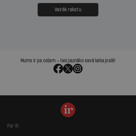
Vairāk rakstu
Mums ir pa ceļam — lasi jaunāko savā laika joslā!
Par IR