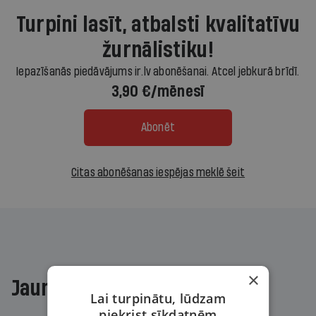
Turpini lasīt, atbalsti kvalitatīvu
žurnālistiku!
Iepazīšanās piedāvājums ir.lv abonēšanai. Atcel jebkurā brīdī.
3,90 €/mēnesī
Abonēt
Citas abonēšanas iespējas meklē šeit
×
Jaunākajā žurnālā
Lai turpinātu, lūdzam
piekrist sīkdatnēm