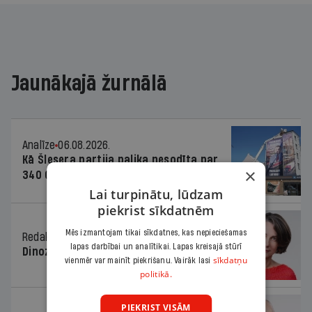
Jaunākajā žurnālā
Analīze
06.08.2026.
Kā Šlesera partija palika nesodīta par
×
340 000 vērtu reklāmas kampaņu
Lai turpinātu, lūdzam
piekrist sīkdatnēm
Mēs izmantojam tikai sīkdatnes, kas nepieciešamas
Redaktores sleja
06.08.2026.
lapas darbībai un analītikai. Lapas kreisajā stūrī
Dinozaura triks
sīkdatņu
vienmēr var mainīt piekrišanu. Vairāk lasi
politikā.
PIEKRIST VISĀM