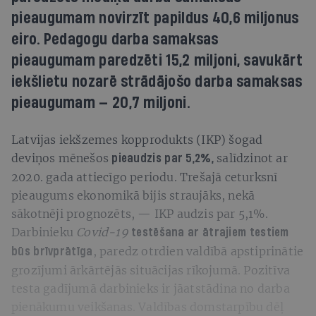
pieaugumam novirzīt papildus 40,6 miljonus
eiro. Pedagogu darba samaksas
pieaugumam paredzēti 15,2 miljoni, savukārt
iekšlietu nozarē strādājošo darba samaksas
pieaugumam — 20,7 miljoni.
Latvijas iekšzemes kopprodukts (IKP) šogad
deviņos mēnešos
salīdzinot ar
pieaudzis par 5,2%,
2020. gada attiecīgo periodu. Trešajā ceturksnī
pieaugums ekonomikā bijis straujāks, nekā
sākotnēji prognozēts, — IKP audzis par 5,1%.
Darbinieku
Covid-19
t
estēšana ar ātrajiem testiem
, paredz otrdien valdībā apstiprinātie
būs brīvprātīga
grozījumi ārkārtējās situācijas rīkojumā. Pozitīva
testa gadījumā darbinieks ir jāatstādina no darba
pienākumu veikšanas. Valdības domstarpību dēļ