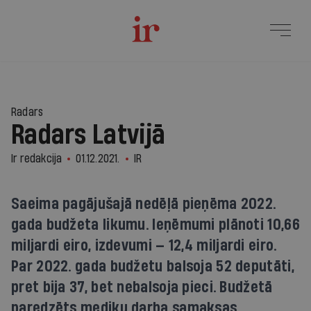
Radars
Radars Latvijā
Ir redakcija
01.12.2021.
IR
Saeima pagājušajā nedēļā pieņēma 2022.
gada budžeta likumu. Ieņēmumi plānoti 10,66
miljardi eiro, izdevumi — 12,4 miljardi eiro.
Par 2022. gada budžetu balsoja 52 deputāti,
pret bija 37, bet nebalsoja pieci. Budžetā
paredzēts mediķu darba samaksas