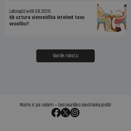
Labsajūta
06.08.2026.
Kā uztura vienveidība ietekmē tavu
veselību?
Vairāk rakstu
Mums ir pa ceļam — lasi jaunāko savā laika joslā!