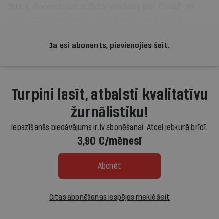
līdz 3. decembrim atlikta lemšana par
Covid-19
testa uzrādīšanu visiem ieceļotājiem Latvijā.
Ja esi abonents,
pievienojies šeit
.
Turpini lasīt, atbalsti kvalitatīvu
žurnālistiku!
Iepazīšanās piedāvājums ir.lv abonēšanai. Atcel jebkurā brīdī.
3,90 €/mēnesī
Abonēt
Citas abonēšanas iespējas meklē šeit