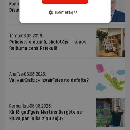
Komentārs
06.08.2026.
Divas koalīcijas
RĀDĪT DETAĻAS
Tēma
06.08.2026.
Policists cietumā, skolotājs – kapos.
Reibuma cena Priekulē
Analīze
06.08.2026.
Vai «airBaltic» izvairīsies no defolta?
Personība
06.08.2026.
Kā 18 gadīgais Martins Bergšteins
kļuva par laika ziņu seju?