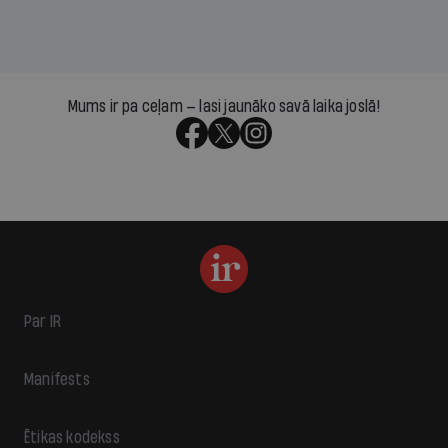
Mums ir pa ceļam — lasi jaunāko savā laika joslā!
Par IR
Manifests
Ētikas kodekss