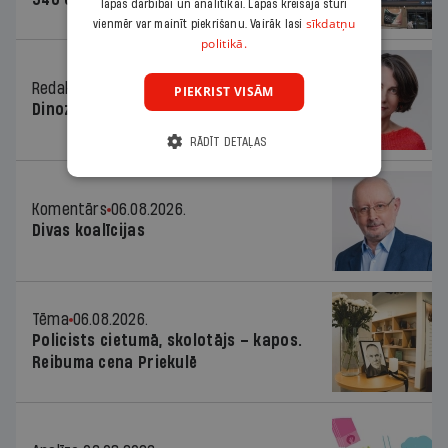
lapas darbībai un analītikai. Lapas kreisajā stūrī
sīkdatņu
vienmēr var mainīt piekrišanu. Vairāk lasi
politikā.
Redaktores sleja
06.08.2026.
PIEKRIST VISĀM
Dinozaura triks
RĀDĪT DETAĻAS
Komentārs
06.08.2026.
Divas koalīcijas
Tēma
06.08.2026.
Policists cietumā, skolotājs – kapos.
Reibuma cena Priekulē