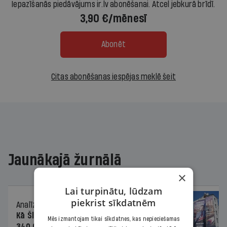
Iepazīšanās piedāvājums ir.lv abonēšanai. Atcel jebkurā brīdī.
3,90 €/mēnesī
Abonēt
Citas abonēšanas iespējas meklē šeit
Jaunākajā žurnālā
×
Lai turpinātu, lūdzam
piekrist sīkdatnēm
Analīze
06.08.2026.
Kā Šlesera partija palika nesodīta par
Mēs izmantojam tikai sīkdatnes, kas nepieciešamas
340 000 vērtu reklāmas kampaņu