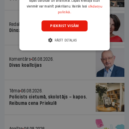
lapas darbībai un analītikai. Lapas kreisajā stūrī
sīkdatņu
vienmēr var mainīt piekrišanu. Vairāk lasi
politikā.
Redaktores sleja
06.08.2026.
PIEKRIST VISĀM
Dinozaura triks
RĀDĪT DETAĻAS
Komentārs
06.08.2026.
Divas koalīcijas
Tēma
06.08.2026.
Policists cietumā, skolotājs – kapos.
Reibuma cena Priekulē
Analīze
06.08.2026.