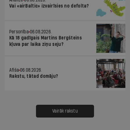
Vai «airBaltic» izvairīsies no defolta?
Personība
06.08.2026.
Kā 18 gadīgais Martins Bergšteins
kļuva par laika ziņu seju?
Afiša
06.08.2026.
Rakstu, tātad domāju?
Vairāk rakstu