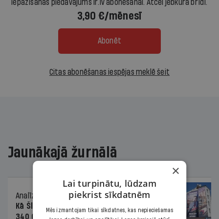
Iepazīšanās piedāvājums ir.lv abonēšanai. Atcel jebkurā brīdī.
3,90 €/mēnesī
Abonēt
Citas abonēšanas iespējas meklē šeit
Jaunākajā žurnālā
×
Lai turpinātu, lūdzam
piekrist sīkdatnēm
Analīze
06.08.2026.
Kā Šlesera partija palika nesodīta par
Mēs izmantojam tikai sīkdatnes, kas nepieciešamas
340 000 vērtu reklāmas kampaņu