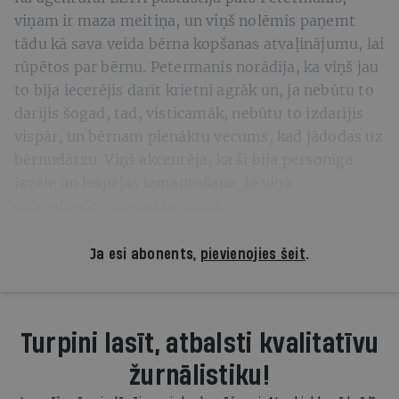
viņam ir maza meitiņa, un viņš nolēmis paņemt
tādu kā sava veida bērna kopšanas atvaļinājumu, lai
rūpētos par bērnu. Petermanis norādīja, ka viņš jau
to bija iecerējis darīt krietni agrāk un, ja nebūtu to
darījis šogad, tad, visticamāk, nebūtu to izdarījis
vispār, un bērnam pienāktu vecums, kad jādodas uz
bērnudārzu. Viņš akcentēja, ka šī bija personīga
izvēle un iespējas izmantošana, jo viņa
dzīvesbiedre atgriežas darbā.
Ja esi abonents,
pievienojies šeit
.
Turpini lasīt, atbalsti kvalitatīvu
žurnālistiku!