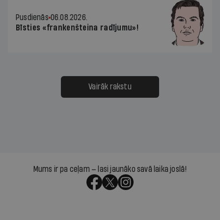
Pusdienās
06.08.2026.
Bīsties «frankenšteina radījumu»!
Vairāk rakstu
Mums ir pa ceļam — lasi jaunāko savā laika joslā!