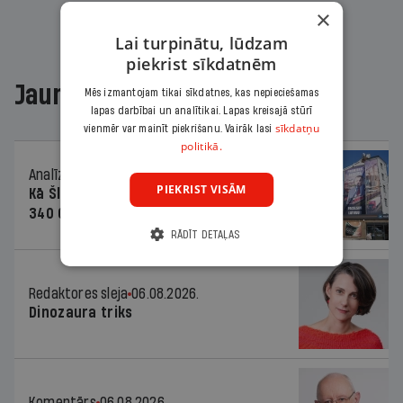
×
Lai turpinātu, lūdzam
piekrist sīkdatnēm
Jaunākajā žurnālā
Mēs izmantojam tikai sīkdatnes, kas nepieciešamas
lapas darbībai un analītikai. Lapas kreisajā stūrī
sīkdatņu
vienmēr var mainīt piekrišanu. Vairāk lasi
politikā.
Analīze
06.08.2026.
PIEKRIST VISĀM
Kā Šlesera partija palika nesodīta par
340 000 vērtu reklāmas kampaņu
RĀDĪT DETAĻAS
Redaktores sleja
06.08.2026.
Dinozaura triks
Komentārs
06.08.2026.