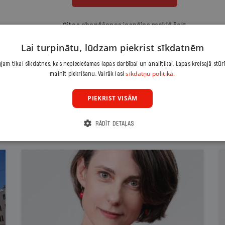
Citas abonēšanas iespējas meklē šeit
Lai turpinātu, lūdzam piekrist sīkdatnēm
am tikai sīkdatnes, kas nepieciešamas lapas darbībai un analītikai. Lapas kreisajā stūr
sīkdatņu politikā.
mainīt piekrišanu. Vairāk lasi
PIEKRIST VISĀM
RĀDĪT DETAĻAS