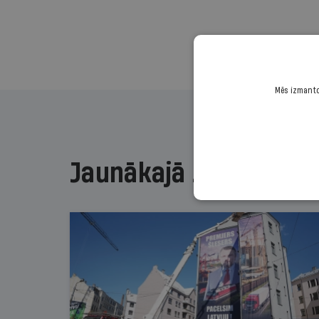
Mēs izmantoj
Jaunākajā žurnālā