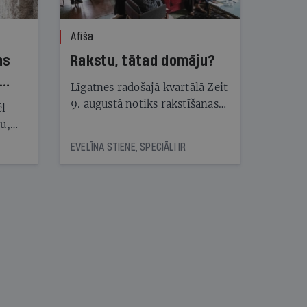
Afiša
ns
Rakstu, tātad domāju?
Līgatnes radošajā kvartālā Zeit
9. augustā notiks rakstīšanas
ēl
festivāls Rakstivāls
ju,
icas
EVELĪNA STIENE, SPECIĀLI IR
tītāju
tēm
nāt
kad
v