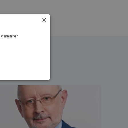
×
ī vienmēr var