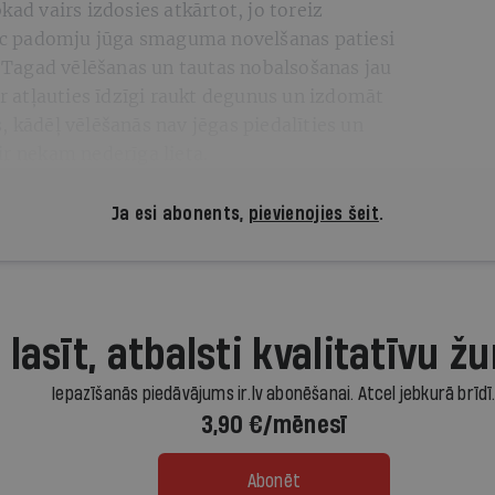
kad vairs izdosies atkārtot, jo toreiz
 pēc padomju jūga smaguma novelšanas patiesi
s. Tagad vēlēšanas un tautas nobalsošanas jau
ar atļauties īdzīgi raukt degunus un izdomāt
, kādēļ vēlēšanās nav jēgas piedalīties un
ir nekam nederīga lieta.
Ja esi abonents,
pievienojies šeit
.
 lasīt, atbalsti kvalitatīvu žu
Iepazīšanās piedāvājums ir.lv abonēšanai. Atcel jebkurā brīdī
3,90 €/mēnesī
Abonēt