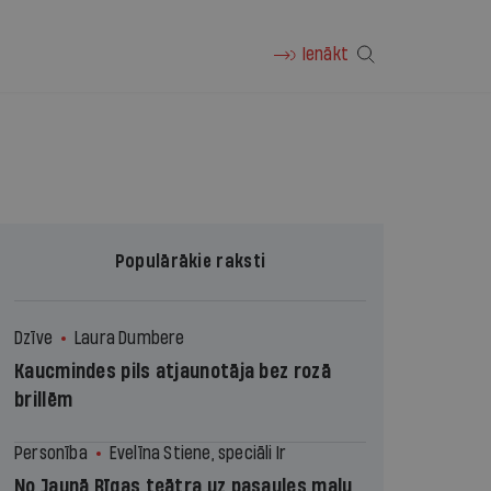
Ienākt
Populārākie raksti
Dzīve
Laura Dumbere
Kaucmindes pils atjaunotāja bez rozā
brillēm
Personība
Evelīna Stiene, speciāli Ir
No Jaunā Rīgas teātra uz pasaules malu