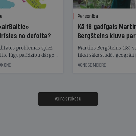
ze
Personība
«airBaltic»
Kā 18 gadīgais Marti
irīsies no defolta?
Bergšteins kļuva par
laika ziņu seju?
ditātes problēmas spiež
Martins Bergšteins (18) v
ltic lūgt palīdzību dārgo
tikai sāks studēt ģeogrāfi
āciju turētājiem, taču
bet viņa sacītajam jau uzt
JAKONE
AGNESE MEIERE
dēļ nebija kvoruma
tūkstošiem laika ziņu ska
nai. Vai lidsabiedrībai
Latvijā. Aiz dažām minū
 defolts, ja tā nespēs
televīzijas ēterā ir 11 gadi
ksāt augstos procentus,
uzcītīga darba, mammas
āpārskaita jau trīs dienas
atbalsts un drosme turpi
Vairāk rakstu
s nākamās sapulces
meteovērojumus arī tad, 
ta vidū?
šķiet, ka tie nevienam na
vajadzīgi