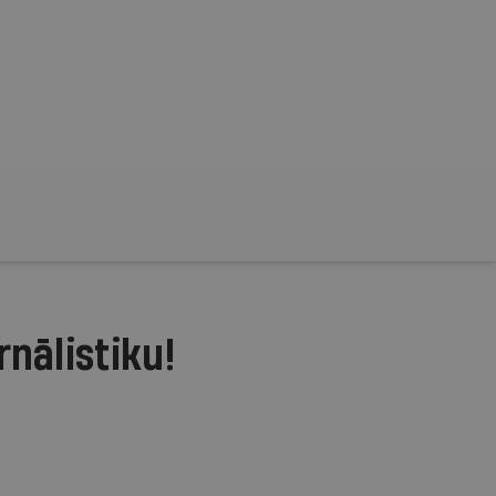
rnālistiku!
.