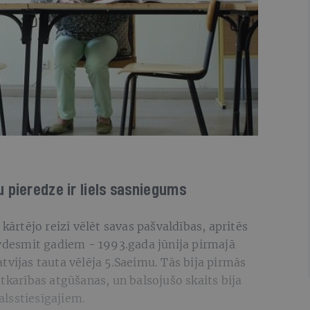
 pieredze ir liels sasniegums
 kārtējo reizi vēlēt savas pašvaldības, apritēs
ivdesmit gadiem - 1993.gada jūnija pirmajā
tvijas tauta vēlēja 5.Saeimu. Tās bija pirmās
atkarības atgūšanas, un balsojušo skaits bija
lsstiesīgajiem.