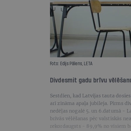
Foto: Edijs Pālens, LETA
Divdesmit gadu brīvu vēlēšanu
Sestdien, kad Latvijas tauta dosies
arī zināma apaļa jubileja. Pirms d
nedēļas nogalē 5. un 6.datumā - La
brīvās vēlēšanas pēc valstiskās ne
rekordaugsts - 89,9% no visiem ba