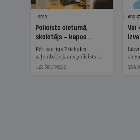
Tēma
Analī
Policists cietumā,
Vai 
skolotājs – kapos.
izva
Reibuma cena Priekulē
Pēc kautiņa Priekules
Likvi
zaļumballē jauns policists ir
airBa
nonācis cietumā, bet
oblig
ILZE ŠĶIETNIECE
IEVA 
cienījams pedagogs — kapos.
šone
Tik traģiska ir izrādījusies
lemša
divu promiļu reibuma cena
draud
sama
kas j
pirm
augus