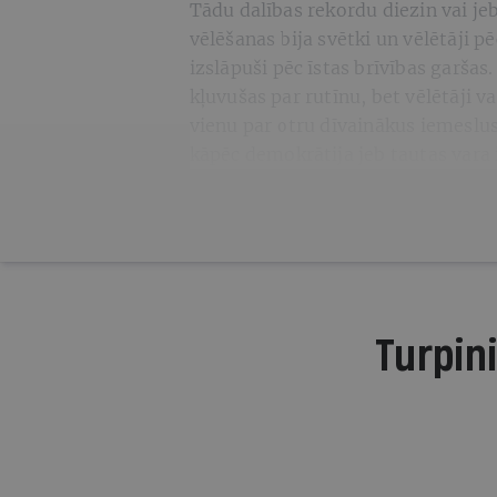
Tādu dalības rekordu diezin vai jeb
vēlēšanas bija svētki un vēlētāji
izslāpuši pēc īstas brīvības garša
kļuvušas par rutīnu, bet vēlētāji v
vienu par otru dīvainākus iemeslus
kāpēc demokrātija jeb tautas vara 
Turpini