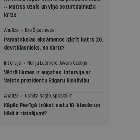
– Matīss Ozols un viņa ceturtdaļmūža
krīze
Analīze
Ilze Šķietniece
Pamatskolas eksāmenos izkrīt katrs 20.
devītklasnieks. Ko darīt?
Intervija
Nellija Ločmele, Aivars Ozoliņš
Vētrā likmes ir augstas. Intervija ar
Valsts prezidentu Edgaru Rinkēviču
Analīze
Gunita Nagle, speciāli Ir
Kāpēc Pierīgā trūkst vietu 10. klasēs un
kādi ir risinājumi?