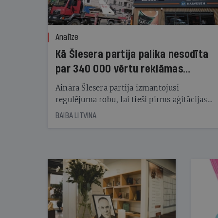
Analīze
Kā Šlesera partija palika nesodīta
par 340 000 vērtu reklāmas
kampaņu
Aināra Šlesera partija izmantojusi
regulējuma robu, lai tieši pirms aģitācijas
starta izreklamētos par summu, kas
BAIBA LITVINA
pārsniedz trešdaļu no likumīgi atļautajiem
kampaņas tēriņiem. KNAB pārkāpumus
nekonstatē