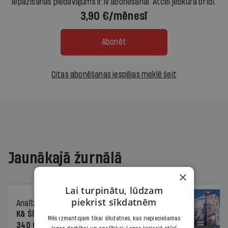
Iepazīšanās piedāvājums ir.lv abonēšanai. Atcel jebkurā brīdī.
3,90 €/mēnesī
Abonēt
Citas abonēšanas iespējas meklē šeit
Jaunākajā žurnālā
×
Lai turpinātu, lūdzam
piekrist sīkdatnēm
Analīze
06.08.2026.
Kā Šlesera partija palika nesodīta par
Mēs izmantojam tikai sīkdatnes, kas nepieciešamas
340 000 vērtu reklāmas kampaņu