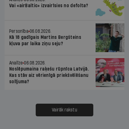
Vai «airBaltic» izvairīsies no defolta?
Personība
06.08.2026.
Kā 18 gadīgais Martins Bergšteins
kļuva par laika ziņu seju?
Analīze
06.08.2026.
Noslēpumaina raķešu rūpnīca Latvijā.
Kas stāv aiz vērienīgā priekšvēlēšanu
solījuma?
Vairāk rakstu