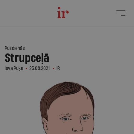
Pusdienās
Strupceļā
Ieva Puķe
25.08.2021.
IR