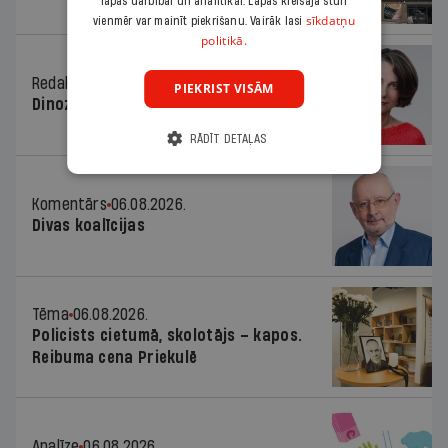
lapas darbībai un analītikai. Lapas kreisajā stūrī
sīkdatņu
vienmēr var mainīt piekrišanu. Vairāk lasi
politikā.
Redaktores sleja
06.08.2026.
PIEKRIST VISĀM
Dinozaura triks
RĀDĪT DETAĻAS
Komentārs
06.08.2026.
Divas koalīcijas
Tēma
06.08.2026.
Policists cietumā, skolotājs – kapos.
Reibuma cena Priekulē
Analīze
06.08.2026.