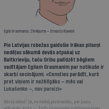
Egils Grasmanis. Zīmējums — Ernests Kļaviņš
Pie Latvijas robežas gaidošie Irākas pilsoņi
nedēļas sākumā devās atpakaļ uz
Baltkrieviju, taču Gribu palīdzēt bēgļiem
vadītājam Egilam Grasmanim par notikušo ir
skarbi secinājumi. «Censties parādīt, kurš
pret viņiem ir nežēlīgāks — mēs vai
Lukašenko —, nav pareizi»
Bērni slimi? Jā, es tūdaļ piezvanīšu, pie jums
atbrauks ārsts — Egils Grasmanis telefonsarunas