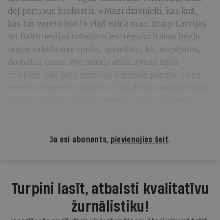
dēļ pārtrauc brokastis. «Mazi dzīvnieki, kas kož, —
kas tas varētu būt?» viņš vaicā man. Starp Latvijas
un Baltkrievijas robežām iestrēgušo Irākas bēgļu
angļu valoda nav spoža, spriežam, ka, iespējams,
domātas ērces. Pēc mirkļa atkal zvana Egila
telefons. Tas pats runātājs retoriski paziņo: vairs
nevēlas pieņemt palīdzību. Tās dienas vakarā ziņās
izskan: daļa zem klajas debess mītošo irākiešu
izmisumā sākusi badastreiku.
Ja esi abonents,
pievienojies šeit
.
Turpini lasīt, atbalsti kvalitatīvu
žurnālistiku!