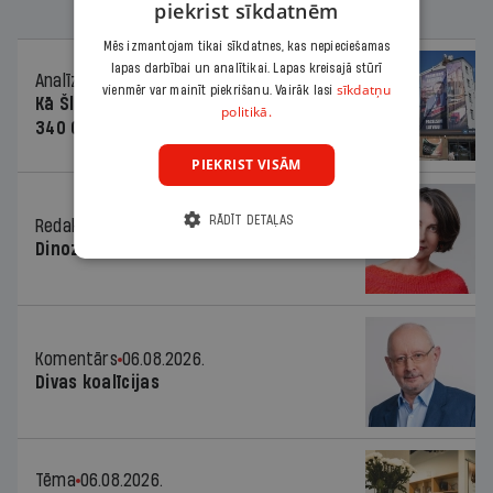
piekrist sīkdatnēm
Mēs izmantojam tikai sīkdatnes, kas nepieciešamas
lapas darbībai un analītikai. Lapas kreisajā stūrī
Analīze
06.08.2026.
sīkdatņu
vienmēr var mainīt piekrišanu. Vairāk lasi
Kā Šlesera partija palika nesodīta par
politikā.
340 000 vērtu reklāmas kampaņu
PIEKRIST VISĀM
RĀDĪT DETAĻAS
Redaktores sleja
06.08.2026.
Dinozaura triks
Komentārs
06.08.2026.
Divas koalīcijas
Tēma
06.08.2026.