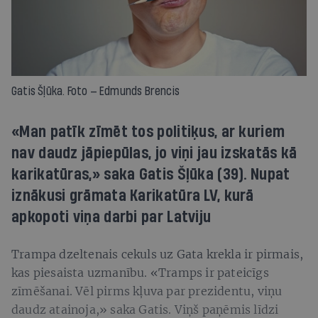
Gatis Šļūka. Foto — Edmunds Brencis
«Man patīk zīmēt tos politiķus, ar kuriem
nav daudz jāpiepūlas, jo viņi jau izskatās kā
karikatūras,» saka Gatis Šļūka (39). Nupat
iznākusi grāmata Karikatūra LV, kurā
apkopoti viņa darbi par Latviju
Trampa dzeltenais cekuls uz Gata krekla ir pirmais,
kas piesaista uzmanību. «Tramps ir pateicīgs
zīmēšanai. Vēl pirms kļuva par prezidentu, viņu
daudz atainoja,» saka Gatis. Viņš paņēmis līdzi