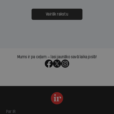
Vairāk rakstu
Mums ir pa ceļam — lasi jaunāko savā laika joslā!
Par IR