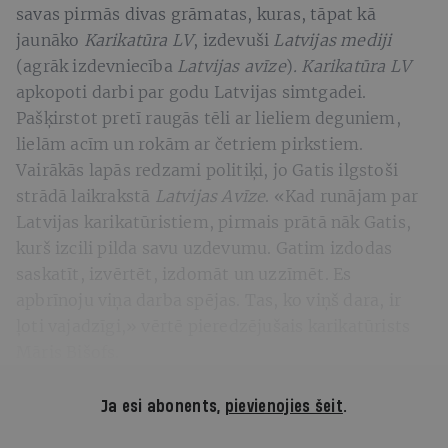
savas pirmās divas grāmatas, kuras, tāpat kā
jaunāko
Karikatūra LV
, izdevuši
Latvijas mediji
(agrāk izdevniecība
Latvijas avīze
)
.
Karikatūra LV
apkopoti darbi par godu Latvijas simtgadei.
Pašķirstot pretī raugās tēli ar lieliem deguniem,
lielām acīm un rokām ar četriem pirkstiem.
Vairākās lapās redzami politiķi, jo Gatis ilgstoši
strādā laikrakstā
Latvijas Avīze
. «Kad runājam par
Latvijas karikatūristiem, pirmais prātā nāk Gatis,
kurš izcili pilda savu uzdevumu. Gatim izdodas
saskatīt, izvērtēt, izdomāt un uzzīmēt. Es
apbrīnoju viņa darba spējas. Tas, ko viņš dara, ir
ļoti vajadzīgi,» vērtē pieredzējušais karikatūrists
Māris Bišofs.
Ja esi abonents,
pievienojies šeit
.