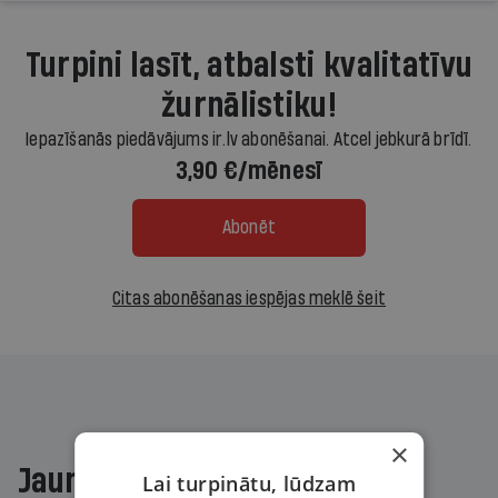
Turpini lasīt, atbalsti kvalitatīvu
žurnālistiku!
Iepazīšanās piedāvājums ir.lv abonēšanai. Atcel jebkurā brīdī.
3,90 €/mēnesī
Abonēt
Citas abonēšanas iespējas meklē šeit
×
Jaunākajā žurnālā
Lai turpinātu, lūdzam