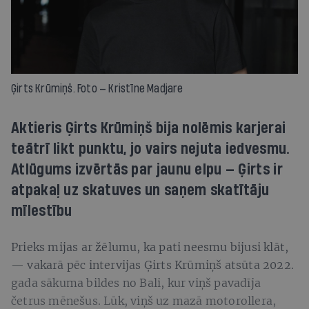
Ģirts Krūmiņš. Foto — Kristīne Madjare
Aktieris Ģirts Krūmiņš bija nolēmis karjerai
teātrī likt punktu, jo vairs nejuta iedvesmu.
Atlūgums izvērtās par jaunu elpu — Ģirts ir
atpakaļ uz skatuves un saņem skatītāju
mīlestību
Prieks mijas ar žēlumu, ka pati neesmu bijusi klāt,
— vakarā pēc intervijas Ģirts Krūmiņš atsūta 2022.
gada sākuma bildes no Bali, kur viņš pavadīja
četrus mēnešus. Lūk, viņš uz mazā motorollera,