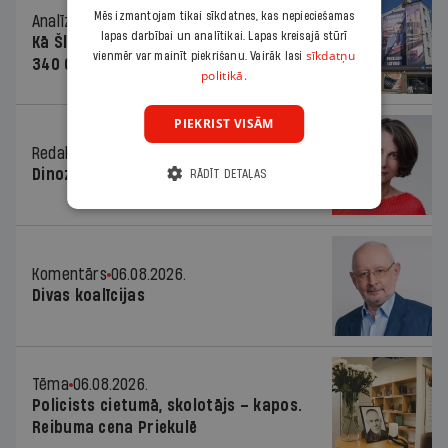
Mēs izmantojam tikai sīkdatnes, kas nepieciešamas
Analīze
06.08.2026.
lapas darbībai un analītikai. Lapas kreisajā stūrī
Kā Šlesera partija palika nesodīta par
sīkdatņu
vienmēr var mainīt piekrišanu. Vairāk lasi
340 000 vērtu reklāmas kampaņu
politikā.
PIEKRIST VISĀM
Redaktores sleja
06.08.2026.
Dinozaura triks
RĀDĪT DETAĻAS
Komentārs
06.08.2026.
Divas koalīcijas
Tēma
06.08.2026.
Policists cietumā, skolotājs – kapos.
Reibuma cena Priekulē