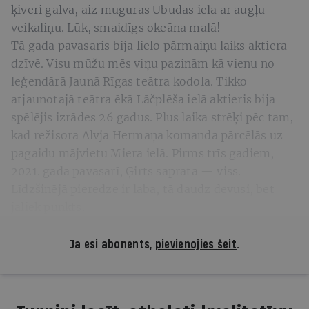
ķiveri galvā, aiz muguras Ubudas iela ar augļu
veikaliņu. Lūk, smaidīgs okeāna malā!
Tā gada pavasaris bija lielo pārmaiņu laiks aktiera
dzīvē. Visu mūžu mēs viņu pazinām kā vienu no
leģendārā Jaunā Rīgas teātra kodola. Tikko
atjaunotajā teātra ēkā Lāčplēša ielā aktieris bija
spēlējis izrādes 26 gadus. Plus laika strēķi pēc tam,
kad režisora Alvja Hermaņa komanda pārcēlās uz
pagaidu mājvietu Miera ielā. Pirms trīs gadiem,
2021. gada pavasarī, Ģirts saprata — viss.
Līdzšinējā pieredze ir laba, tā daudz devusi, bet
jāliek punkts.
Ja esi abonents,
pievienojies šeit
.