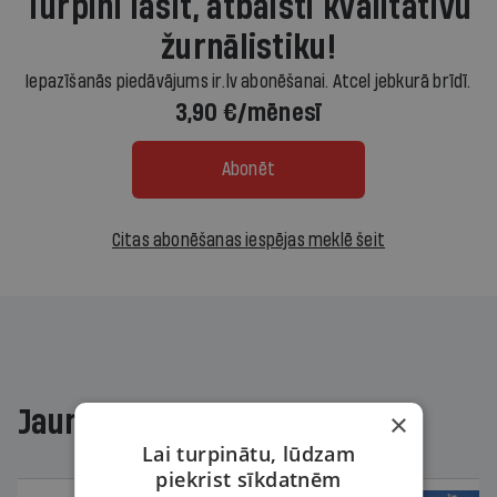
Turpini lasīt, atbalsti kvalitatīvu
žurnālistiku!
Iepazīšanās piedāvājums ir.lv abonēšanai. Atcel jebkurā brīdī.
3,90 €/mēnesī
Abonēt
Citas abonēšanas iespējas meklē šeit
Jaunākajā žurnālā
×
Lai turpinātu, lūdzam
piekrist sīkdatnēm