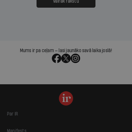
Vairāk rakstu
Mums ir pa ceļam — lasi jaunāko savā laika joslā!
Par IR
Manifests