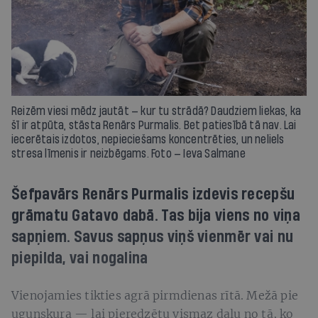
Reizēm viesi mēdz jautāt — kur tu strādā? Daudziem liekas, ka
šī ir atpūta, stāsta Renārs Purmalis. Bet patiesībā tā nav. Lai
iecerētais izdotos, nepieciešams koncentrēties, un neliels
stresa līmenis ir neizbēgams. Foto — Ieva Salmane
Šefpavārs Renārs Purmalis izdevis recepšu
grāmatu Gatavo dabā. Tas bija viens no viņa
sapņiem. Savus sapņus viņš vienmēr vai nu
piepilda, vai nogalina
Vienojamies tikties agrā pirmdienas rītā. Mežā pie
ugunskura — lai pieredzētu vismaz daļu no tā, ko