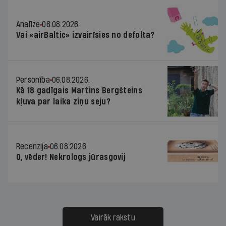
Analīze
06.08.2026.
Vai «airBaltic» izvairīsies no defolta?
Personība
06.08.2026.
Kā 18 gadīgais Martins Bergšteins
kļuva par laika ziņu seju?
Recenzija
06.08.2026.
O, vēder! Nekrologs jūrasgovij
Vairāk rakstu