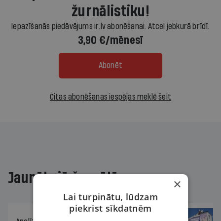
žurnālistiku!
Iepazīšanās piedāvājums ir.lv abonēšanai. Atcel jebkurā brīdī.
3,90 €/mēnesī
Abonēt
Citas abonēšanas iespējas meklē šeit
Jaunākajā žurnālā
×
Lai turpinātu, lūdzam
piekrist sīkdatnēm