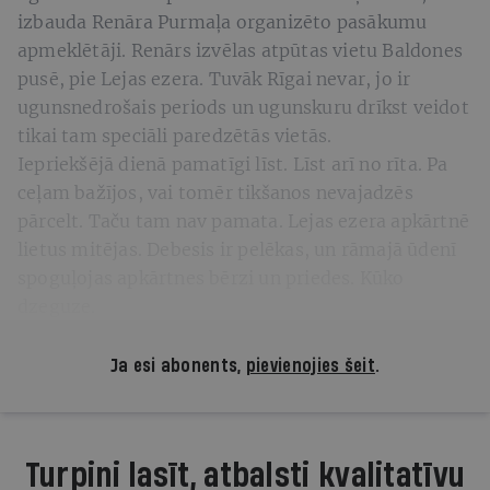
izbauda Renāra Purmaļa organizēto pasākumu
apmeklētāji. Renārs izvēlas atpūtas vietu Baldones
pusē, pie Lejas ezera. Tuvāk Rīgai nevar, jo ir
ugunsnedrošais periods un ugunskuru drīkst veidot
tikai tam speciāli paredzētās vietās.
Iepriekšējā dienā pamatīgi līst. Līst arī no rīta. Pa
ceļam bažījos, vai tomēr tikšanos nevajadzēs
pārcelt. Taču tam nav pamata. Lejas ezera apkārtnē
lietus mitējas. Debesis ir pelēkas, un rāmajā ūdenī
spoguļojas apkārtnes bērzi un priedes. Kūko
dzeguze.
Ja esi abonents,
pievienojies šeit
.
Turpini lasīt, atbalsti kvalitatīvu