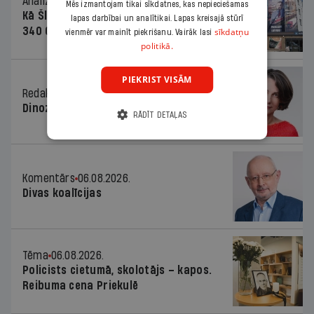
Analīze
06.08.2026.
Mēs izmantojam tikai sīkdatnes, kas nepieciešamas
Kā Šlesera partija palika nesodīta par
lapas darbībai un analītikai. Lapas kreisajā stūrī
340 000 vērtu reklāmas kampaņu
sīkdatņu
vienmēr var mainīt piekrišanu. Vairāk lasi
politikā.
PIEKRIST VISĀM
Redaktores sleja
06.08.2026.
Dinozaura triks
RĀDĪT DETAĻAS
Komentārs
06.08.2026.
Divas koalīcijas
Tēma
06.08.2026.
Policists cietumā, skolotājs – kapos.
Reibuma cena Priekulē