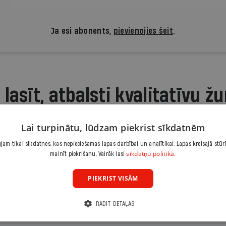
as.
Ja esi abonents,
pievienojies šeit
.
 lasīt, atbalsti kvalitatīvu žu
Iepazīšanās piedāvājums ir.lv abonēšanai. Atcel jebkurā brīdī
Lai turpinātu, lūdzam piekrist sīkdatnēm
3,90 €/mēnesī
am tikai sīkdatnes, kas nepieciešamas lapas darbībai un analītikai. Lapas kreisajā stūr
Abonēt
sīkdatņu politikā.
mainīt piekrišanu. Vairāk lasi
PIEKRIST VISĀM
Citas abonēšanas iespējas meklē šeit
RĀDĪT DETAĻAS