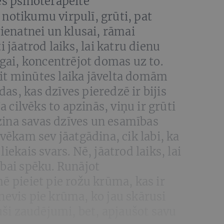
s psihoterapeite
notikumu virpulī, grūti, pat
vienatnei un klusai, rāmai
i jāatrod laiks, lai katru dienu
ēgai, koncentrējot domas uz to.
t minūtes laika jāvelta domām
odas, kas dzīves pieredzē ir bijis
a cilvēks to apzinās, viņu ir grūti
 zina savas dzīves un esamības
vēkam sev jāatgādina, cik labi, ka
iekais svars. Nē, jāatrod laiks, lai
bai spēku. Runājot
ē pieiet pie rožu krūma, kas ir
evis pie krūma, ko jau skārusi
juši zaudējumi, bet, apjaušot savu