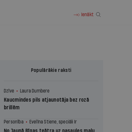
Ienākt
Populārākie raksti
Dzīve
Laura Dumbere
Kaucmindes pils atjaunotāja bez rozā
brillēm
Personība
Evelīna Stiene, speciāli Ir
No Jaunā Rīgas teātra uz pasaules malu