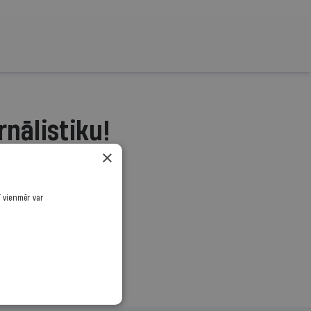
rnālistiku!
×
.
ī vienmēr var