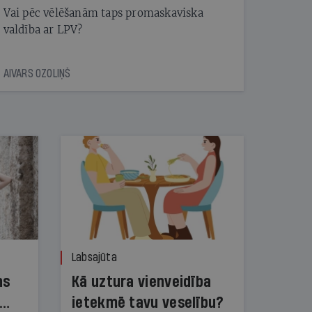
Vai pēc vēlēšanām taps promaskaviska
valdība ar LPV?
AIVARS OZOLIŅŠ
Labsajūta
ns
Kā uztura vienveidība
ietekmē tavu veselību?