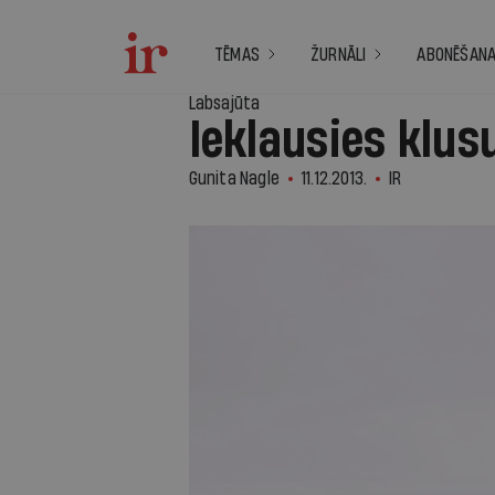
TĒMAS
ŽURNĀLI
ABONĒŠAN
Labsajūta
Ieklausies klu
Gunita Nagle
11.12.2013.
IR