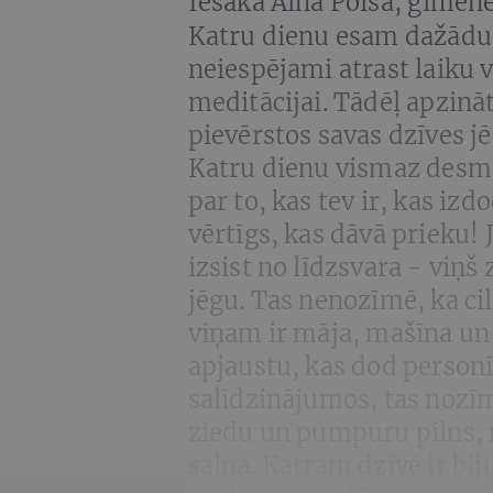
Iesaka Aina Poiša,
ģimene
Katru dienu esam dažādu 
neiespējami atrast laiku 
meditācijai. Tādēļ apzināt
pievērstos savas dzīves j
Katru dienu vismaz desmi
par to, kas tev ir, kas izd
vērtīgs, kas dāvā prieku! J
izsist no līdzsvara - viņš
jēgu. Tas nenozīmē, ka cil
viņam ir māja, mašīna un l
apjaustu, kas dod personī
salīdzinājumos, tas nozīm
ziedu un pumpuru pilns, n
salna. Katram dzīvē ir bi