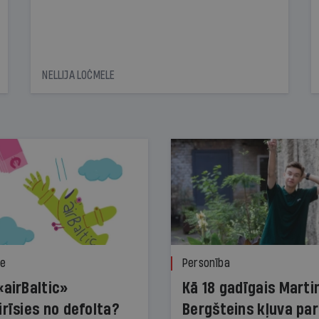
NELLIJA LOČMELE
ze
Personība
«airBaltic»
Kā 18 gadīgais Marti
irīsies no defolta?
Bergšteins kļuva par