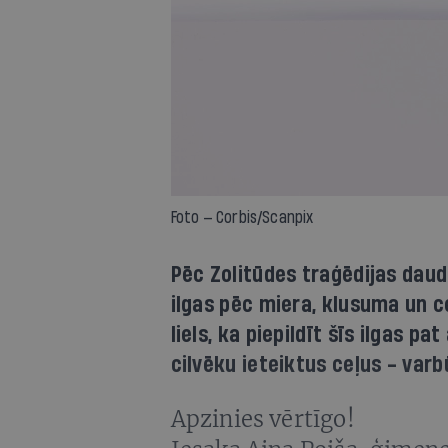
Foto — Corbis/Scanpix
Pēc Zolitūdes traģēdijas daud
ilgas pēc miera, klusuma un c
liels, ka piepildīt šīs ilgas p
cilvēku ieteiktus ceļus - varb
Apzinies vērtīgo!