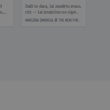
ēl
Daži to dara, lai zaudētu svaru,
ju,
citi — lai izvairītos no rūpēm,
icas
kas saistītas ar ēdienreižu
MARLĒNA SIMONSA, © THE NEW YORK TIMES NEWS SERVICE
tītāju
plānošanu. Vai ir vērts katru
tēm
dienu ēst vienu un to pašu?
Eksperti skaidro, kā uztura
vienveidība ietekmē veselību
nāt
kad
v