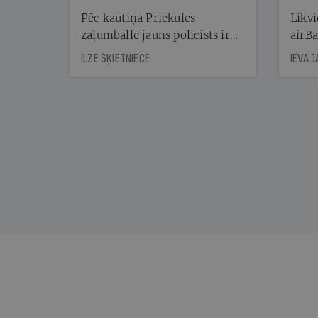
Reibuma cena Priekulē
Pēc kautiņa Priekules
Likvi
zaļumballē jauns policists ir
airBa
nonācis cietumā, bet
oblig
ILZE ŠĶIETNIECE
IEVA 
cienījams pedagogs — kapos.
šone
Tik traģiska ir izrādījusies
lemša
divu promiļu reibuma cena
draud
sama
kas j
pirm
augus