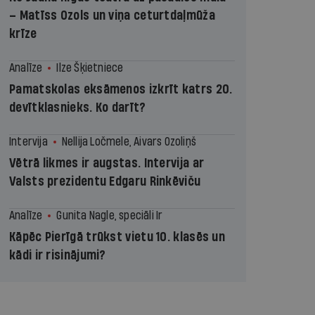
– Matīss Ozols un viņa ceturtdaļmūža
krīze
Analīze
Ilze Šķietniece
Pamatskolas eksāmenos izkrīt katrs 20.
devītklasnieks. Ko darīt?
Intervija
Nellija Ločmele, Aivars Ozoliņš
Vētrā likmes ir augstas. Intervija ar
Valsts prezidentu Edgaru Rinkēviču
Analīze
Gunita Nagle, speciāli Ir
Kāpēc Pierīgā trūkst vietu 10. klasēs un
kādi ir risinājumi?