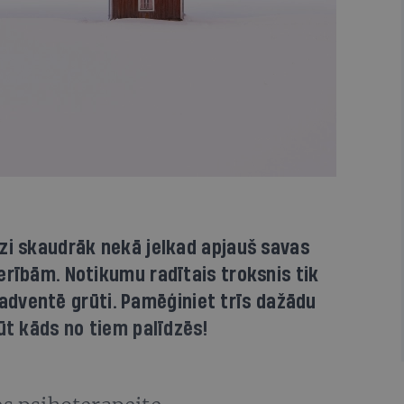
zi skaudrāk nekā jelkad apjauš savas
erībām. Notikumu radītais troksnis tik
at adventē grūti. Pamēģiniet trīs dažādu
ūt kāds no tiem palīdzēs!