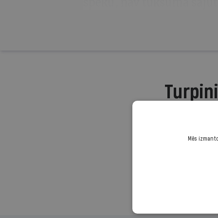
spēku, nav tukšuma sajūt
Turpini
Mēs izmantoj