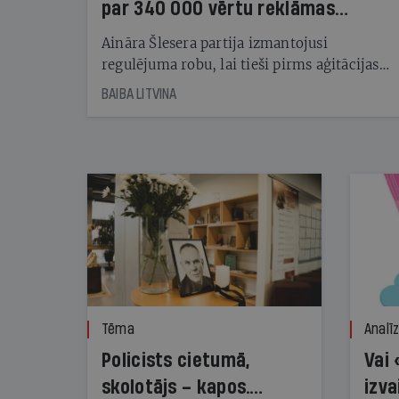
par 340 000 vērtu reklāmas
kampaņu
Aināra Šlesera partija izmantojusi
regulējuma robu, lai tieši pirms aģitācijas
starta izreklamētos par summu, kas
BAIBA LITVINA
pārsniedz trešdaļu no likumīgi atļautajiem
kampaņas tēriņiem. KNAB pārkāpumus
nekonstatē
Tēma
Analī
Policists cietumā,
Vai 
skolotājs – kapos.
izva