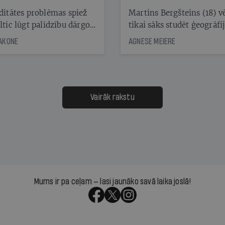
laika ziņu seju?
ditātes problēmas spiež
Martins Bergšteins (18) v
ltic lūgt palīdzību dārgo
tikai sāks studēt ģeogrāfi
āciju turētājiem, taču
bet viņa sacītajam jau uzt
JAKONE
AGNESE MEIERE
dēļ nebija kvoruma
tūkstošiem laika ziņu ska
nai. Vai lidsabiedrībai
Latvijā. Aiz dažām minū
 defolts, ja tā nespēs
televīzijas ēterā ir 11 gadi
ksāt augstos procentus,
uzcītīga darba, mammas
āpārskaita jau trīs dienas
atbalsts un drosme turpi
Vairāk rakstu
s nākamās sapulces
meteovērojumus arī tad, 
ta vidū?
šķiet, ka tie nevienam na
vajadzīgi
Mums ir pa ceļam — lasi jaunāko savā laika joslā!