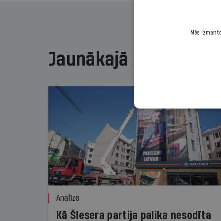
Mēs izmantoj
Jaunākajā žurnālā
Analīze
Kā Šlesera partija palika nesodīta