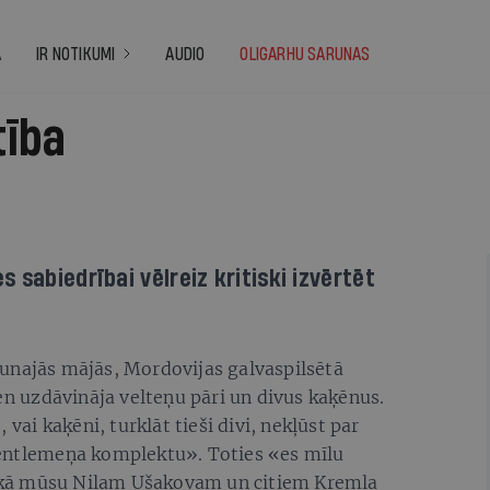
A
IR NOTIKUMI
AUDIO
OLIGARHU SARUNAS
tība
 sabiedrībai vēlreiz kritiski izvērtēt
unajās mājās, Mordovijas galvaspilsētā
ien uzdāvināja velteņu pāri un divus kaķēnus.
 vai kaķēni, turklāt tieši divi, nekļūst par
žentlemeņa komplektu». Toties «es mīlu
gi kā mūsu Nilam Ušakovam un citiem Kremļa