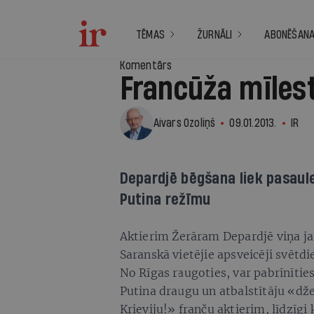
TĒMAS
ŽURNĀLI
ABONĒŠAN
Komentārs
Francūža mīles
Aivars Ozoliņš
09.01.2013.
IR
Depardjē bēgšana liek pasaules
Putina režīmu
Aktierim Žerāram Depardjē viņa ja
Saranskā vietējie apsveicēji svētd
No Rīgas raugoties, var pabrīnīties,
Putina draugu un atbalstītāju «d
Krieviju!» franču aktierim, līdzī