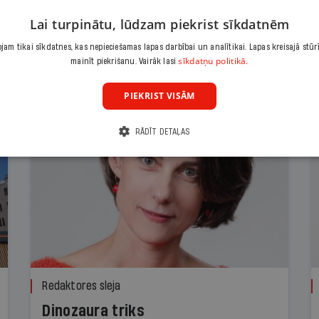
Lai turpinātu, lūdzam piekrist sīkdatnēm
am tikai sīkdatnes, kas nepieciešamas lapas darbībai un analītikai. Lapas kreisajā stūr
sīkdatņu politikā.
mainīt piekrišanu. Vairāk lasi
PIEKRIST VISĀM
RĀDĪT DETAĻAS
Redaktores sleja
Dinozaura triks