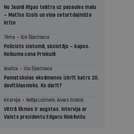
No Jaunā Rīgas teātra uz pasaules malu
– Matīss Ozols un viņa ceturtdaļmūža
krīze
Tēma
Ilze Šķietniece
Policists cietumā, skolotājs – kapos.
Reibuma cena Priekulē
Analīze
Ilze Šķietniece
Pamatskolas eksāmenos izkrīt katrs 20.
devītklasnieks. Ko darīt?
Intervija
Nellija Ločmele, Aivars Ozoliņš
Vētrā likmes ir augstas. Intervija ar
Valsts prezidentu Edgaru Rinkēviču