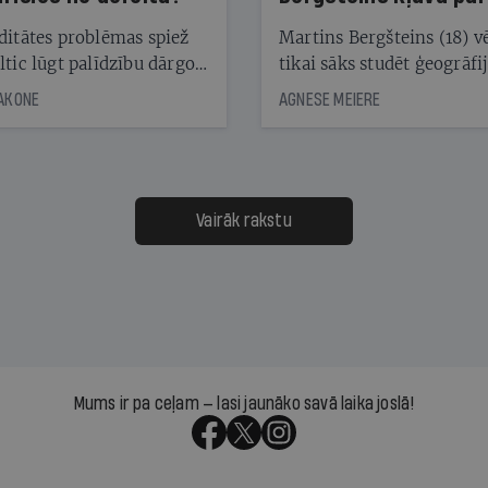
laika ziņu seju?
ditātes problēmas spiež
Martins Bergšteins (18) v
ltic lūgt palīdzību dārgo
tikai sāks studēt ģeogrāfi
āciju turētājiem, taču
bet viņa sacītajam jau uzt
JAKONE
AGNESE MEIERE
dēļ nebija kvoruma
tūkstošiem laika ziņu ska
nai. Vai lidsabiedrībai
Latvijā. Aiz dažām minū
 defolts, ja tā nespēs
televīzijas ēterā ir 11 gadi
ksāt augstos procentus,
uzcītīga darba, mammas
āpārskaita jau trīs dienas
atbalsts un drosme turpi
Vairāk rakstu
s nākamās sapulces
meteovērojumus arī tad, 
ta vidū?
šķiet, ka tie nevienam na
vajadzīgi
Mums ir pa ceļam — lasi jaunāko savā laika joslā!