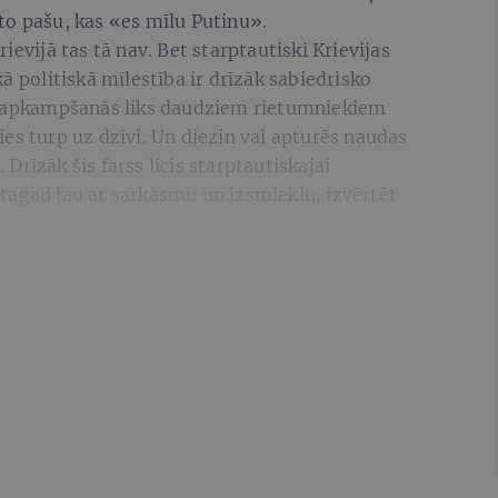
to pašu, kas «es mīlu Putinu».
ievijā tas tā nav. Bet starptautiski Krievijas
ā politiskā mīlestība ir drīzāk sabiedrisko
bu apkampšanās liks daudziem rietumniekiem
es turp uz dzīvi. Un diezin vai apturēs naudas
rīzāk šis farss licis starptautiskajai
āt tagad jau ar sarkasmu un izsmieklu, izvērtēt