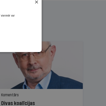
×
ī vienmēr var
Komentārs
Divas koalīcijas