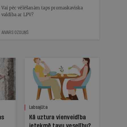
Vai pēc vēlēšanām taps promaskaviska
valdība ar LPV?
AIVARS OZOLIŅŠ
Labsajūta
ns
Kā uztura vienveidība
ietekmē tavu veselību?