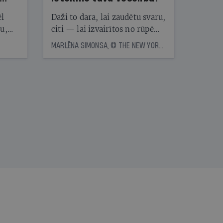
ēl
Daži to dara, lai zaudētu svaru,
ju,
citi — lai izvairītos no rūpēm,
icas
kas saistītas ar ēdienreižu
MARLĒNA SIMONSA, © THE NEW YORK TIMES NEWS SERVICE
tītāju
plānošanu. Vai ir vērts katru
tēm
dienu ēst vienu un to pašu?
Eksperti skaidro, kā uztura
vienveidība ietekmē veselību
nāt
kad
v