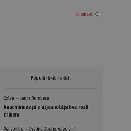
Ienākt
Populārākie raksti
Dzīve
Laura Dumbere
Kaucmindes pils atjaunotāja bez rozā
brillēm
Personība
Evelīna Stiene, speciāli Ir