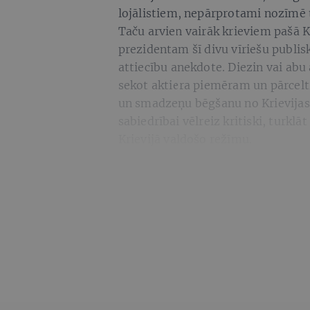
lojālistiem, nepārprotami nozīmē 
Taču arvien vairāk krieviem pašā Kr
prezidentam šī divu vīriešu publisk
attiecību anekdote. Diezin vai a
sekot aktiera piemēram un pārcelti
un smadzeņu bēgšanu no Krievijas. D
sabiedrībai vēlreiz kritiski, turkl
Krievijā valdošo režīmu.