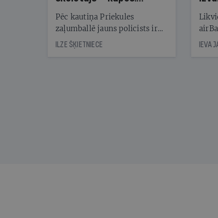
Reibuma cena Priekulē
Pēc kautiņa Priekules
Likvi
zaļumballē jauns policists ir
airBa
nonācis cietumā, bet
oblig
ILZE ŠĶIETNIECE
IEVA 
cienījams pedagogs — kapos.
šone
Tik traģiska ir izrādījusies
lemša
divu promiļu reibuma cena
draud
sama
kas j
pirm
augus