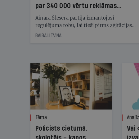
par 340 000 vērtu reklāmas
kampaņu
Aināra Šlesera partija izmantojusi
regulējuma robu, lai tieši pirms aģitācijas
starta izreklamētos par summu, kas
BAIBA LITVINA
pārsniedz trešdaļu no likumīgi atļautajiem
kampaņas tēriņiem. KNAB pārkāpumus
nekonstatē
Tēma
Analī
Policists cietumā,
Vai 
skolotājs – kapos.
izva