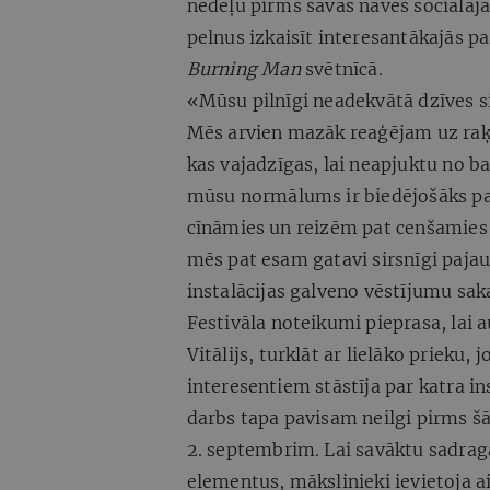
nedēļu pirms savas nāves sociālajā
pelnus izkaisīt interesantākajās pas
Burning Man
svētnīcā.
«Mūsu pilnīgi neadekvātā dzīves s
Mēs arvien mazāk reaģējam uz raķ
kas vajadzīgas, lai neapjuktu no 
mūsu normālums ir biedējošāks p
cīnāmies un reizēm pat cenšamies 
mēs pat esam gatavi sirsnīgi pajau
instalācijas galveno vēstījumu saka
Festivāla noteikumi pieprasa, lai a
Vitālijs, turklāt ar lielāko prieku
interesentiem stāstīja par katra in
darbs tapa pavisam neilgi pirms šā
2. septembrim. Lai savāktu sadragā
elementus, mākslinieki ievietoja a