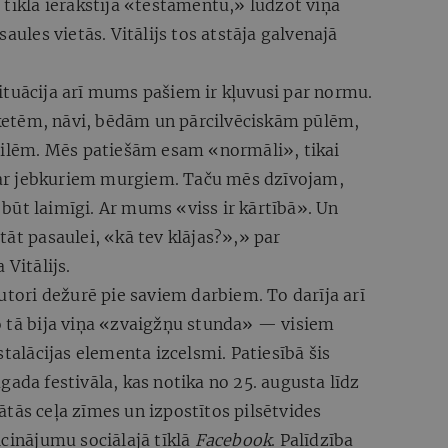
 tīklā ierakstīja «testamentu,» lūdzot viņa
aules vietās. Vitālijs tos atstāja galvenajā
ituācija arī mums pašiem ir kļuvusi par normu.
etēm, nāvi, bēdām un pārcilvēciskām pūlēm,
bailēm. Mēs patiešām esam «normāli», tikai
ar jebkuriem murgiem. Taču mēs dzīvojam,
būt laimīgi. Ar mums «viss ir kārtībā». Un
tāt pasaulei, «kā tev klājas?»,» par
 Vitālijs.
utori dežurē pie saviem darbiem. To darīja arī
, jo tā bija viņa «zvaigžņu stunda» — visiem
stalācijas elementa izcelsmi. Patiesībā šis
gada festivāla, kas notika no 25. augusta līdz
tās ceļa zīmes un izpostītos pilsētvides
icinājumu sociālajā tīklā
Facebook
. Palīdzība