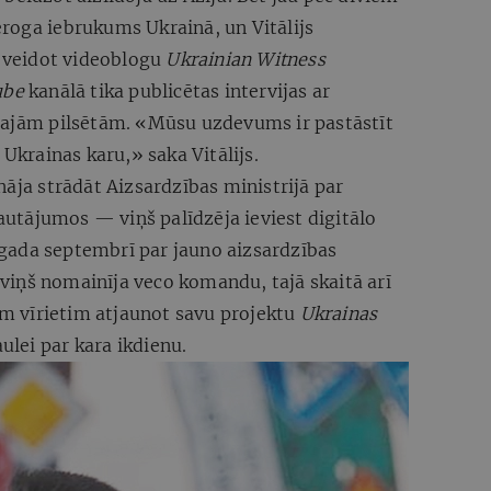
roga iebrukums Ukrainā, un Vitālijs
a veidot videoblogu
Ukrainian Witness
ube
kanālā tika publicētas intervijas ar
tajām pilsētām. «Mūsu uzdevums ir pastāstīt
 Ukrainas karu,» saka Vitālijs.
nāja strādāt Aizsardzības ministrijā par
jautājumos — viņš palīdzēja ieviest digitālo
gada septembrī par jauno aizsardzības
iņš nomainīja veco komandu, tajā skaitā arī
jam vīrietim atjaunot savu projektu
Ukrainas
aulei par kara ikdienu.