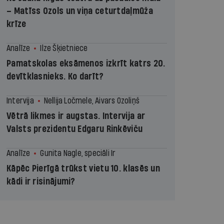
– Matīss Ozols un viņa ceturtdaļmūža
krīze
Analīze
Ilze Šķietniece
Pamatskolas eksāmenos izkrīt katrs 20.
devītklasnieks. Ko darīt?
Intervija
Nellija Ločmele, Aivars Ozoliņš
Vētrā likmes ir augstas. Intervija ar
Valsts prezidentu Edgaru Rinkēviču
Analīze
Gunita Nagle, speciāli Ir
Kāpēc Pierīgā trūkst vietu 10. klasēs un
kādi ir risinājumi?