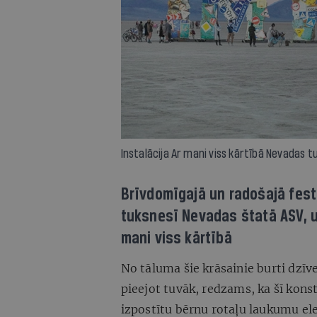
Instalācija Ar mani viss kārtībā Nevadas t
Brīvdomīgajā un radošajā fest
tuksnesī Nevadas štatā ASV, uk
mani viss kārtībā
No tāluma šie krāsainie burti dzīv
pieejot tuvāk, redzams, ka šī kon
izpostītu bērnu rotaļu laukumu 