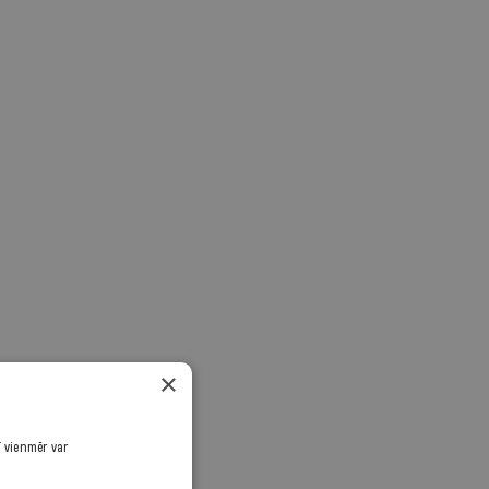
×
ī vienmēr var