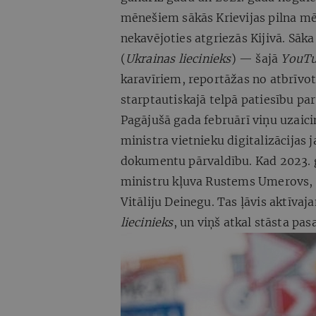
mēnešiem sākās Krievijas pilna mē
nekavējoties atgriezās Kijivā. Sāk
(
Ukrainas liecinieks
) — šajā
YouT
karavīriem, reportāžas no atbrīvo
starptautiskajā telpā patiesību par
Pagājušā gada februārī viņu uzaici
ministra vietnieku digitalizācijas 
dokumentu pārvaldību. Kad 2023. 
ministru kļuva Rustems Umerovs, v
Vitāliju Deinegu. Tas ļāvis aktīva
liecinieks
, un viņš atkal stāsta pas