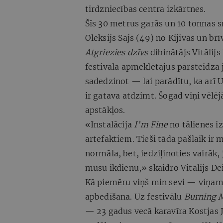
tirdzniecības centra izkārtnes.
Šīs 30 metrus garās un 10 tonnas s
Oleksijs Sajs (49) no Kijivas un br
Atgriezies dzīvs
dibinātājs Vitālij
festivāla apmeklētājus pārsteidza 
sadedzinot — lai parādītu, ka arī U
ir gatava atdzimt. Šogad viņi vēlē
apstākļos.
«Instalācija
I’m Fine
no tālienes iz
artefaktiem. Tieši tāda pašlaik ir
normāla, bet, iedziļinoties vairāk,
mūsu ikdienu,» skaidro Vitālijs De
Kā piemēru viņš min sevi — viņam
apbedīšana. Uz festivālu
Burning 
— 23 gadus vecā karavīra Kostjas J