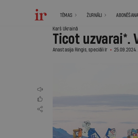
TĒMAS
ŽURNĀLI
ABONĒŠAN
Karš Ukrainā
Ticot uzvarai*. 
Anastasija Ringis, speciāli Ir
25.09.2024.