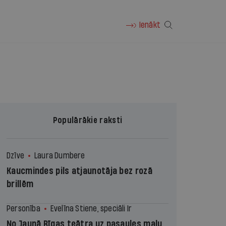
Ienākt
Populārākie raksti
Dzīve
Laura Dumbere
Kaucmindes pils atjaunotāja bez rozā
brillēm
Personība
Evelīna Stiene, speciāli Ir
No Jaunā Rīgas teātra uz pasaules malu