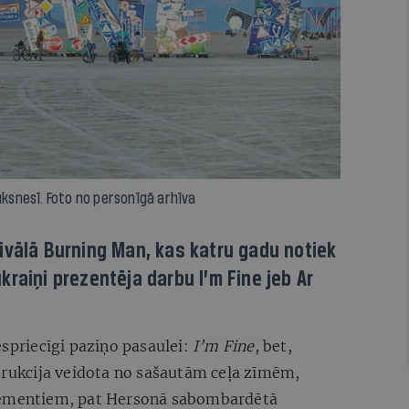
uksnesī. Foto no personīgā arhīva
ivālā Burning Man, kas katru gadu notiek
raiņi prezentēja darbu I’m Fine jeb Ar
espriecīgi paziņo pasaulei:
I’m Fine
, bet,
strukcija veidota no sašautām ceļa zīmēm,
elementiem, pat Hersonā sabombardētā