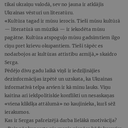
tikai ukraiņu valodā, sev no jauna ir atklājis
Ukrainas vēsturi un literatūru.
«Kultūra tagad ir mūsu ierocis. Tieši mūsu kultūrā
— literatūrā un mūzikā — ir iekodēta mūsu
pagātne. Kultūra atspoguļo mūsu gadsimtiem ilgo
cīņu pret krievu okupantiem. Tieši tāpēc es
nodarbojos ar kultūras attīstību armijā,» skaidro
Serga.
Pēdējo divu gadu laikā viņš ir iedziļinājies
dezinformācijas izpētē un uzskata, ka Ukrainas
informatīvā telpa arvien ir kā mīnu lauks. Viņu
kaitina arī iekšpolitiskie konflikti un nesaskaņas
«viena klikšķa attālumā» no kaujinieka, kurš sēž
ierakumos.
Kas ir Sergas pašreizējā darba lielākā motivācija?