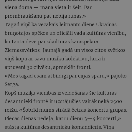
viena doma — mana vieta ir šeit. Par
prombraukšanu pat nebija runas.»
Tagad viņš kā vecākais leitnants dienē Ukrainas
bruņotajos spēkos un oficiāli vada kultūras vienību,
ko tautā dēvē par «kultūras karaspēku».
Ziemassvētkos, Jaunajā gadā un visos citos svētkos
viņš kopā ar savu mūziķu kolektīvu, kurā ir
aptuveni 30 cilvēku, apmeklēt fronti.
«Mēs tagad esam atbildīgi par cīņas sparu,» pajoko
Serga.
Kopš mūziķu vienības izveidošanas šie kultūras
desantnieki frontē ir uzstājušies vairāk nekā 2500
reižu. «Šobrīd mums strādā četras koncertu grupas.
Piecas dienas nedēļā, katru dienu 3—4 koncerti,»
stāsta kultūras desantnieku komandieris. Viņa