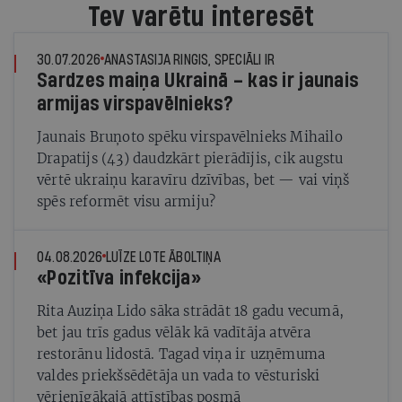
Tev varētu interesēt
30.07.2026
ANASTASIJA RINGIS, SPECIĀLI IR
Sardzes maiņa Ukrainā – kas ir jaunais
armijas virspavēlnieks?
Jaunais Bruņoto spēku virspavēlnieks Mihailo
Drapatijs (43) daudzkārt pierādījis, cik augstu
vērtē ukraiņu karavīru dzīvības, bet — vai viņš
spēs reformēt visu armiju?
04.08.2026
LUĪZE LOTE ĀBOLTIŅA
«Pozitīva infekcija»
Rita Auziņa Lido sāka strādāt 18 gadu vecumā,
bet jau trīs gadus vēlāk kā vadītāja atvēra
restorānu lidostā. Tagad viņa ir uzņēmuma
valdes priekšsēdētāja un vada to vēsturiski
vērienīgākajā attīstības posmā