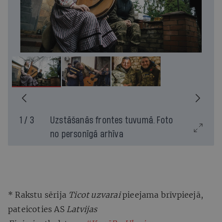
1 / 3
Uzstāšanās frontes tuvumā. Foto
no personīgā arhīva
* Rakstu sērija
Ticot uzvarai
pieejama brīvpieejā,
pateicoties AS
Latvijas