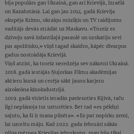
bija populārs gan Ukrainā, gan arī Krievijā, Izraēlā
un Kazahstānā. Lai gan jau 2014. gadā Krievija
okupēja Krimu, ukraiņu mūziķis un TV raidījumu
vadītājs devās strādāt uz Maskavu. «Toreiz es
dzīvoju savā infantilajā pasaulē un uzskatīju sevi
par apolitisku,» viņš tagad skaidro, kāpēc divarpus
gadus nostrādāja Krievijā.
Viņš atzīst, ka toreiz neredzēja sev nākotni Ukrainā.
2018. gadā iestājās Ņujorkas Filmu akadēmijas
aktieru kursā un cerēja sākt jaunu karjeru
aizokeāna kinoindustrijā.
2019. gadā vīrietis ieradās paviesoties Kijivā, taču
ilgi neplānoja tur uzturēties. Bet tad «es pēkšņi
sajutu, ka šī ir mana pilsēta». «Es pat nopirku zemi,
lai uzceltu māju. Kad 2022. gada februārī sākās
pilna mēroga Krievijas iebrukums, man bija tikai