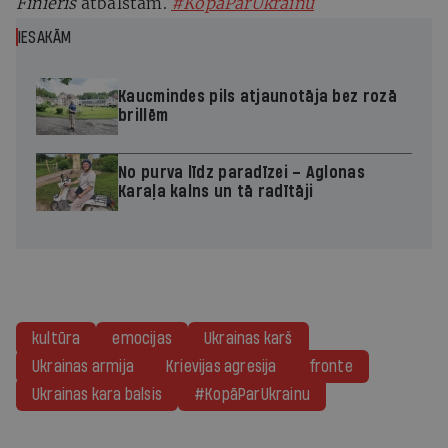
Finieris
atbalstam.
#KopāParUkrainu
IESAKĀM
Kaucmindes pils atjaunotāja bez rozā
brillēm
No purva līdz paradīzei – Aglonas
Karaļa kalns un tā radītāji
kultūra
emocijas
Ukrainas karš
Ukrainas armija
Krievijas agresija
fronte
Ukrainas kara balsis
#KopāParUkrainu