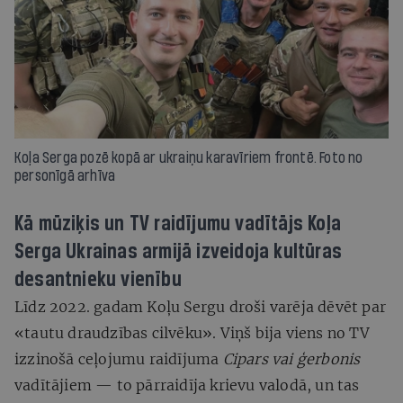
Koļa Serga pozē kopā ar ukraiņu karavīriem frontē. Foto no
personīgā arhīva
Kā mūziķis un TV raidījumu vadītājs Koļa
Serga Ukrainas armijā izveidoja kultūras
desantnieku vienību
Līdz 2022. gadam Koļu Sergu droši varēja dēvēt par
«tautu draudzības cilvēku». Viņš bija viens no TV
izzinošā ceļojumu raidījuma
Cipars vai ģerbonis
vadītājiem — to pārraidīja krievu valodā, un tas