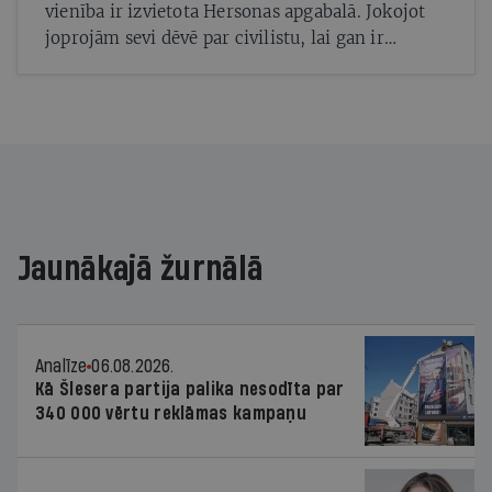
vienība ir izvietota Hersonas apgabalā. Jokojot
joprojām sevi dēvē par civilistu, lai gan ir
piedalījies nopietnās kaujās, ticis ielenkts un
viņa pakļautībā ir septiņi vīri. Tomēr Sergijs
apgalvo, ka vēl ir tālu no profesionāla karavīra
statusa. «Kad man jautā, kas es tagad esmu,
vienmēr atbildu: «Es esmu civiliedzīvotājs, kurš
ir paņēmis ieročus, lai aizstāvētu savu valsti.»»
Jaunākajā žurnālā
Analīze
06.08.2026.
Kā Šlesera partija palika nesodīta par
340 000 vērtu reklāmas kampaņu