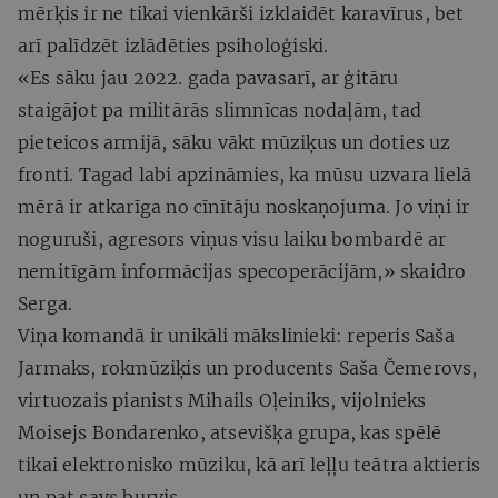
mērķis ir ne tikai vienkārši izklaidēt karavīrus, bet
arī palīdzēt izlādēties psiholoģiski.
«Es sāku jau 2022. gada pavasarī, ar ģitāru
staigājot pa militārās slimnīcas nodaļām, tad
pieteicos armijā, sāku vākt mūziķus un doties uz
fronti. Tagad labi apzināmies, ka mūsu uzvara lielā
mērā ir atkarīga no cīnītāju noskaņojuma. Jo viņi ir
noguruši, agresors viņus visu laiku bombardē ar
nemitīgām informācijas specoperācijām,» skaidro
Serga.
Viņa komandā ir unikāli mākslinieki: reperis Saša
Jarmaks, rokmūziķis un producents Saša Čemerovs,
virtuozais pianists Mihails Oļeiniks, vijolnieks
Moisejs Bondarenko, atsevišķa grupa, kas spēlē
tikai elektronisko mūziku, kā arī leļļu teātra aktieris
un pat savs burvis.