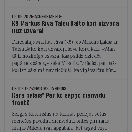
08.05.2025
AGNESE MEIERE
Kā Markus Riva Talsu Balto kori aizveda
līdz uzvarai
Dziedātājs Markus Riva (38) jeb Miķelis Ļaksa ar
Talsu Balto kori uzvarēja šovā Koru kari. «Man
tā ir nozīmīga uzvara, kas palīdz dziedēt
pagātnes sāpes,» saka Miķelis. Izrādās, pat paša
koristi sākumā nav ticējuši, ka viņš varētu būt
labs kora vadītājs
09.11.2022
ANASTASIJA RINGIS
Kara balsis* Par ko sapņo dienvidu
frontē
Sergijs Kostinskis no Krimas pēdējos sešus
mēnešus pavadīja dienvidu frontes pirmajās
līnijās Mikolajivas apgabalā, bet tagad viņa