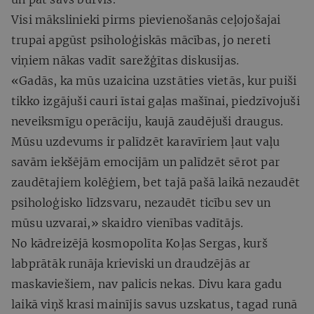
Visi mākslinieki pirms pievienošanās ceļojošajai
trupai apgūst psiholoģiskās mācības, jo nereti
viņiem nākas vadīt sarežģītas diskusijas.
«Gadās, ka mūs uzaicina uzstāties vietās, kur puiši
tikko izgājuši cauri īstai gaļas mašīnai, piedzīvojuši
neveiksmīgu operāciju, kaujā zaudējuši draugus.
Mūsu uzdevums ir palīdzēt karavīriem ļaut vaļu
savām iekšējām emocijām un palīdzēt sērot par
zaudētajiem kolēģiem, bet tajā pašā laikā nezaudēt
psiholoģisko līdzsvaru, nezaudēt ticību sev un
mūsu uzvarai,» skaidro vienības vadītājs.
No kādreizējā kosmopolīta Koļas Sergas, kurš
labprātāk runāja krieviski un draudzējās ar
maskaviešiem, nav palicis nekas. Divu kara gadu
laikā viņš krasi mainījis savus uzskatus, tagad runā