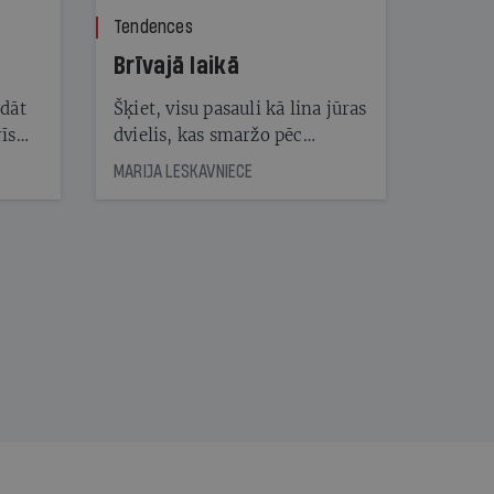
Tendences
Brīvajā laikā
ādāt
Šķiet, visu pasauli kā lina jūras
īs
dvielis, kas smaržo pēc
vēra
bērnības, pārklājusi nostalģija.
MARIJA LESKAVNIECE
viņa
Tikmēr laiks cenšas izraut no
rokām lietas, kas vairs nav
piederīgas mūsdienām