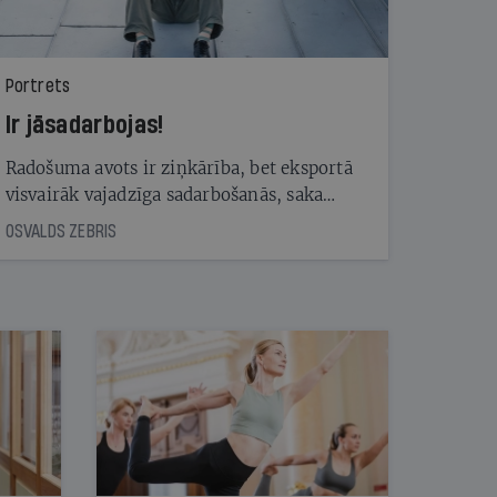
Portrets
Ir jāsadarbojas!
Radošuma avots ir ziņkārība, bet eksportā
visvairāk vajadzīga sadarbošanās, saka
Andris Rubīns, kurš reklāmas nozarē strādā
OSVALDS ZEBRIS
jau 26 gadus