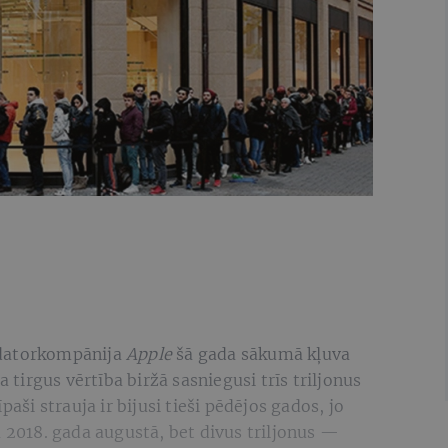
 datorkompānija
Apple
šā gada sākumā kļuva
irgus vērtība biržā sasniegusi trīs triljonus
i strauja ir bijusi tieši pēdējos gados, jo
a 2018. gada augustā, bet divus triljonus —