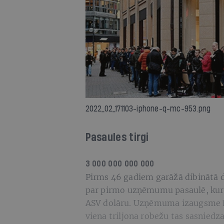
2022_02_171103-iphone-q-mc-953.png
Pasaules tirgi
3 000 000 000 000
Pirms 46 gadiem garāžā dibinātā
par pirmo uzņēmumu pasaulē, kura t
ASV dolāru. Uzņēmuma izaugsme īpaš
viena triljona robežu tas sasniedz