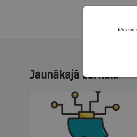
Mēs izmantoj
Jaunākajā žurnālā