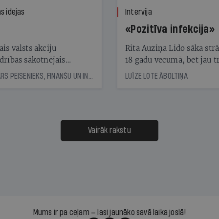
s idejas
Intervija
«Pozitīva infekcija»
is valsts akciju
Rita Auziņa Lido sāka str
drības sākotnējais
18 gadu vecumā, bet jau tr
skais akciju piedāvājums
gadus vēlāk kā vadītāja at
KASPARS PEISENIEKS, FINANŠU UN INVESTĪCIJU EKSPERTS
LUĪZE LOTE ĀBOLTIŅA
jams ar «gandrīz labi»
restorānu lidostā. Tagad 
ir uzņēmuma valdes
priekšsēdētāja un vada to
vēsturiski vērienīgākajā
attīstības posmā
Vairāk rakstu
Mums ir pa ceļam — lasi jaunāko savā laika joslā!