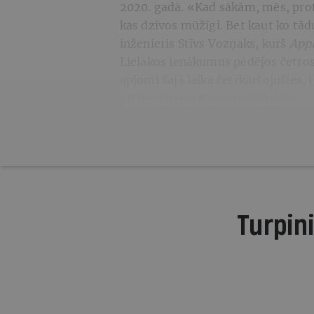
2020. gadā. «Kad sākām, mēs, prot
kas dzīvos mūžīgi. Bet kaut ko t
inženieris Stīvs Vozņaks, kurš
App
Lielākos ienākumus pēdējos četro
apjomi šajā laikā četrkāršojušies, 
arī pēc citiem datorproduktiem.
Turpini