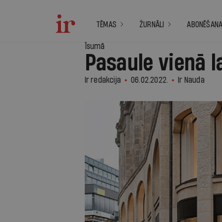
TĒMAS
ŽURNĀLI
ABONĒŠAN
Īsumā
Pasaule vienā 
Ir redakcija
06.02.2022.
Ir Nauda