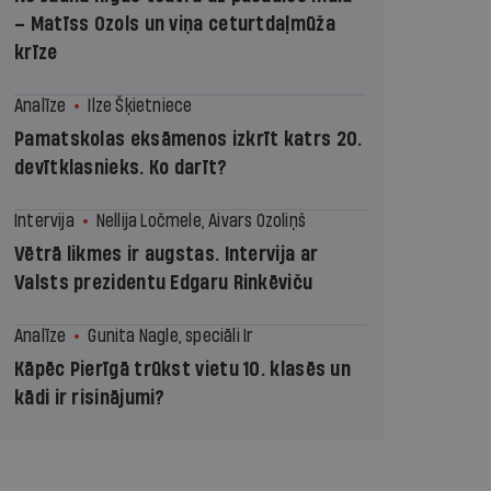
– Matīss Ozols un viņa ceturtdaļmūža
krīze
Analīze
Ilze Šķietniece
Pamatskolas eksāmenos izkrīt katrs 20.
devītklasnieks. Ko darīt?
Intervija
Nellija Ločmele, Aivars Ozoliņš
Vētrā likmes ir augstas. Intervija ar
Valsts prezidentu Edgaru Rinkēviču
Analīze
Gunita Nagle, speciāli Ir
Kāpēc Pierīgā trūkst vietu 10. klasēs un
kādi ir risinājumi?