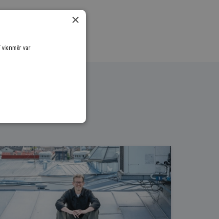
×
ī vienmēr var