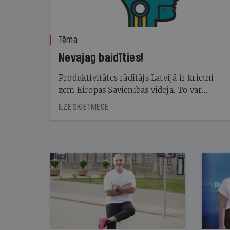
Tēma
Nevajag baidīties!
Produktivitātes rādītājs Latvijā ir krietni
zem Eiropas Savienības vidējā. To var
palīdzēt kāpināt mākslīgā intelekta rīku
ILZE ŠĶIETNIECE
izmantošana. Taču — kā tā mainīs dažādas
profesijas un tajās nepieciešamās prasmes?