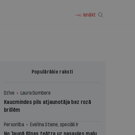
Ienākt
Populārākie raksti
Dzīve
Laura Dumbere
Kaucmindes pils atjaunotāja bez rozā
brillēm
Personība
Evelīna Stiene, speciāli Ir
No Jaunā Rīgas teātra uz pasaules malu