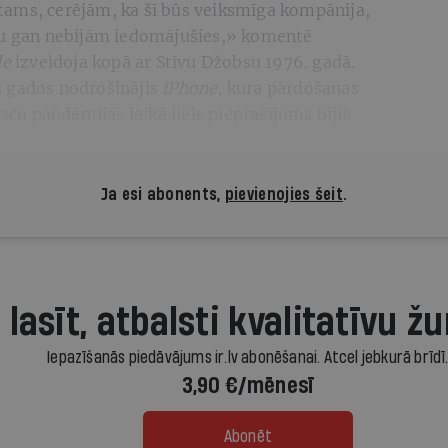
ams, cerējām, ka šī būs veiksmīga kompānija,
ādu gan nebijām iedomājušies,» komentē
le
izveidoja kopā ar Stīvu Džobsu 1976. gadā.
s gados nodrošinājis
iPhone
, kura pārdošanas
taču pandēmijas laikā liels pieprasījums bijis
Ja esi abonents,
pievienojies šeit
.
 lasīt, atbalsti kvalitatīvu žu
Iepazīšanās piedāvājums ir.lv abonēšanai. Atcel jebkurā brīdī
3,90 €/mēnesī
Abonēt