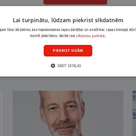
Citas abonēšanas iespējas meklē šeit
Lai turpinātu, lūdzam piekrist sīkdatnēm
am tikai sīkdatnes, kas nepieciešamas lapas darbībai un analītikai. Lapas kreisajā stūr
sīkdatņu politikā.
mainīt piekrišanu. Vairāk lasi
PIEKRIST VISĀM
RĀDĪT DETAĻAS