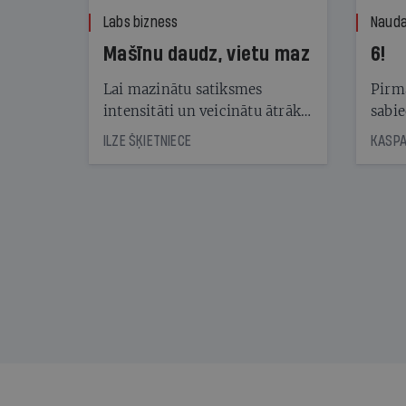
Labs bizness
Nauda
Mašīnu daudz, vietu maz
6!
Lai mazinātu satiksmes
Pirma
intensitāti un veicinātu ātrāku
sabie
automašīnu apriti stāvvietās,
publi
ILZE ŠĶIETNIECE
Rīgā jau gadiem darbojas
vērtē
maksas stāvlaukumi. Lai gan
piedāvājums aug, pieprasījums
joprojām ir lielāks