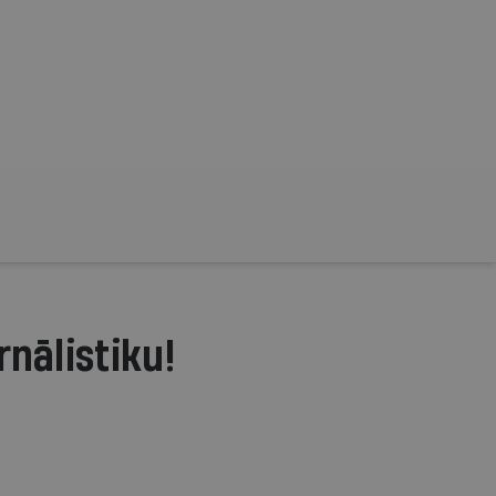
rnālistiku!
.