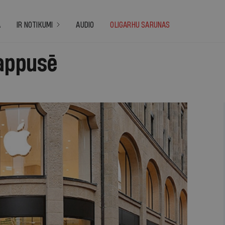
A
IR NOTIKUMI
AUDIO
OLIGARHU SARUNAS
lappusē