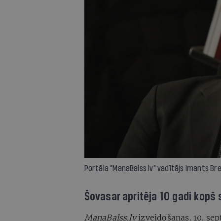
Portāla "ManaBalss.lv" vadītājs Imants Brei
Šovasar apritēja 10 gadi kopš 
ManaBalss.lv
izveidošanas. 10. sep