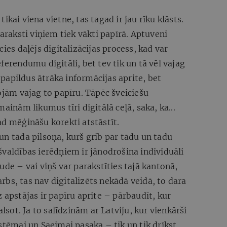
tikai viena vietne, tas tagad ir jau rīku klāsts.
paraksti viņiem tiek vākti papīrā. Aptuveni
ies daļējs digitalizācijas process, kad var
ferendumu digitāli, bet tev tik un tā vēl vajag
r papildus ātrāka informācijas aprite, bet
ojām vajag to papīru. Tāpēc šveiciešu
ainām likumus tīri digitālā ceļā, saka, ka...
ad mēģināšu korekti atstāstīt.
un tāda pilsoņa, kurš grib par tādu un tādu
švaldības ierēdņiem ir jānodrošina individuāli
ude – vai viņš var parakstīties tajā kantonā,
darbs, tas nav digitalizēts nekādā veidā, to dara
 apstājas ir papīru aprite – pārbaudīt, kur
alsot. Ja to salīdzinām ar Latviju, kur vienkārši
stēmai un Saeimai pasaka – tik un tik drīkst