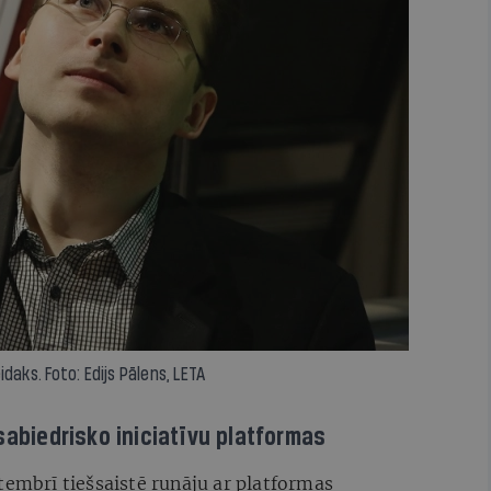
daks. Foto: Edijs Pālens, LETA
sabiedrisko iniciatīvu platformas
tembrī tiešsaistē runāju ar platformas