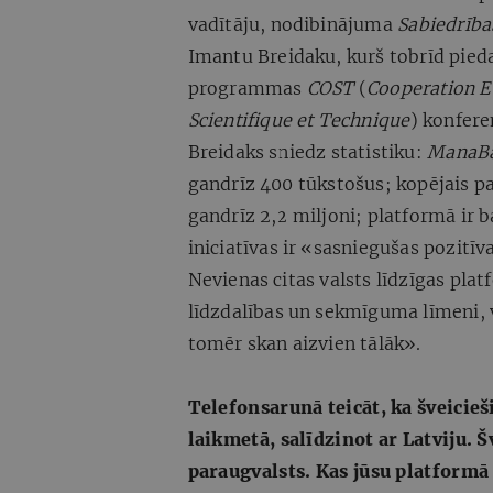
vadītāju, nodibinājuma
Sabiedrība
Imantu Breidaku, kurš tobrīd pieda
programmas
COST
(
Cooperation E
Scientifique et Technique
) konfere
Breidaks sniedz statistiku:
ManaBa
gandrīz 400 tūkstošus; kopējais pa
gandrīz 2,2 miljoni; platformā ir b
iniciatīvas ir «sasniegušas pozitīv
Nevienas citas valsts līdzīgas plat
līdzdalības un sekmīguma līmeni, v
tomēr skan aizvien tālāk».
Telefonsarunā teicāt, ka šveicieš
laikmetā, salīdzinot ar Latviju. 
paraugvalsts. Kas jūsu platformā i