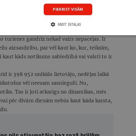
jusi, kura nav zaudējusi, kura nav kaut kādu
PIEKRIST VISĀM
ar autoru, zaudējusi savu aktualitāti. Tātad arī
ar balsot. Bet realitāte ir tāda, ka sabiedrības
RĀDĪT DETAĻAS
kas vairs nav aktuāls, ļoti strauji nogrimst
o turienes gandrīz nekad vairs nepaceļas. Ir
žu aizsardzību, par vēl kaut ko, kur, teiksim,
i kaut kāds notikums sabiedrībā vai valstī to ir
d ir 398 952 unikālo lietotāju, nedēļas laikā
 tūkstošus vēl neesam sasnieguši. Nu,
otiks. Tas ir ļoti atkarīgs no dinamikas, mēs
vai pēc divām dienām nebūs kaut kāda karsta,
āžu.