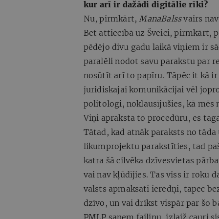
kur arī ir dažādi digitālie rīki?
Nu, pirmkārt,
ManaBalss
vairs nav 
Bet attiecībā uz Šveici, pirmkārt, 
pēdējo divu gadu laikā viņiem ir sāc
paralēli nodot savu parakstu par re
nosūtīt arī to papīru. Tāpēc it kā i
juridiskajai komunikācijai vēl jopr
politologi, noklausījušies, kā mēs m
Viņi apraksta to procedūru, es tag
Tātad, kad atnāk paraksts no tāda 
likumprojektu parakstīties, tad pa
katra šā cilvēka dzīvesvietas pārba
vai nav kļūdījies. Tas viss ir roku 
valsts apmaksāti ierēdņi, tāpēc bez
dzīvo, un vai drīkst vispār par šo b
PMLP saņem failiņu, izlaiž cauri si