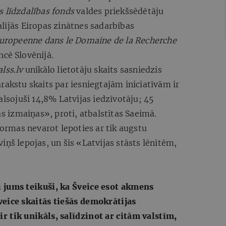
s līdzdalības fonds
valdes priekšsēdētāju
lījās Eiropas zinātnes sadarbības
uropeenne dans le Domaine de la Recherche
ncē Slovēnijā.
lss.lv
unikālo lietotāju skaits sasniedzis
rakstu skaits par iesniegtajām iniciatīvām ir
alsojuši 14,8% Latvijas iedzīvotāju; 45
as izmaiņas», proti, atbalstītas Saeimā.
formas nevarot lepoties ar tik augstu
iņš lepojas, un šis «Latvijas stāsts lēnītēm,
i jums teikuši, ka Šveice esot akmens
Šveice skaitās tiešās demokrātijas
r tik unikāls, salīdzinot ar citām valstīm,