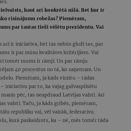
ies.
lielvalsts, kaut arī konkrētā nišā. Bet kur ir
isko risinājumu robežas? Piemēram,
ums par tautas tieši vēlētu prezidentu. Vai
rī ir iniciatīva, bet tas nebūs gluži tas, par
jums ir par mūsu kvalitātes kritērijiem. Vai
arī tomēr mums ir rāmji. Un par rāmju
blicējam 40 procentus no tā, ko saņemam. Un
odolu. Piemēram, ja kāds virzītu – tādas
 – iniciatīvu par to, ka vajag galvaspilsētu
 manis pēc, tas neapdraud Latvijas valsti. Arī
s valsti. Taču, ja kāds gribēs, piemēram,
tālu republiku vai, vēl vairāk, federatīvu
dolu, kurā paskaidrots, ka – nē, mēs tomēr tāda