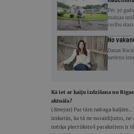
Kaucminde
Pēc 30 gadu
maiņas unik
cerību star
atjaunot
No vakan
Danas Kocā
savieno īst
Kā iet ar kaiju izdzīšana no Rīgas?
aktuāla?
(
Smejas
) Par tām nabaga kaijām... 
izskatās, ka tā ne noraidījumu, ne
mērķa piectūkstoš parakstiem ir tik