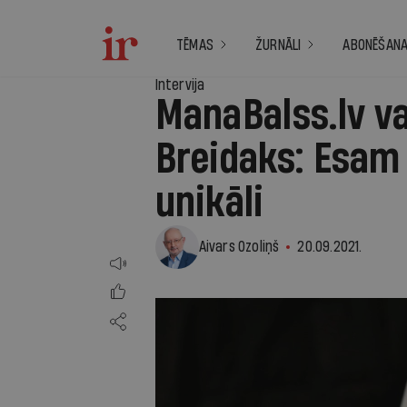
TĒMAS
ŽURNĀLI
ABONĒŠAN
Intervija
ManaBalss.lv v
Breidaks: Esam 
unikāli
Aivars Ozoliņš
20.09.2021.