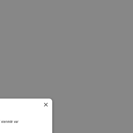
×
ī vienmēr var