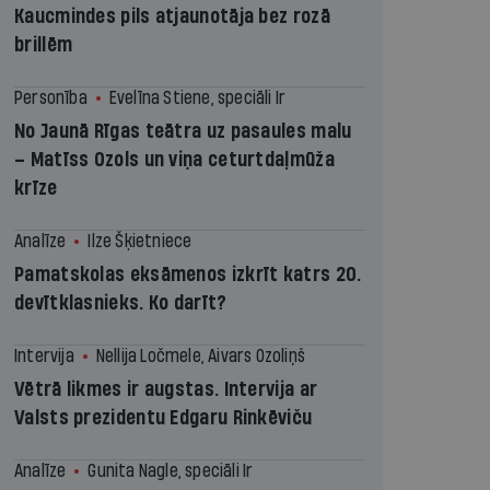
Kaucmindes pils atjaunotāja bez rozā
brillēm
Personība
Evelīna Stiene, speciāli Ir
No Jaunā Rīgas teātra uz pasaules malu
– Matīss Ozols un viņa ceturtdaļmūža
krīze
Analīze
Ilze Šķietniece
Pamatskolas eksāmenos izkrīt katrs 20.
devītklasnieks. Ko darīt?
Intervija
Nellija Ločmele, Aivars Ozoliņš
Vētrā likmes ir augstas. Intervija ar
Valsts prezidentu Edgaru Rinkēviču
Analīze
Gunita Nagle, speciāli Ir