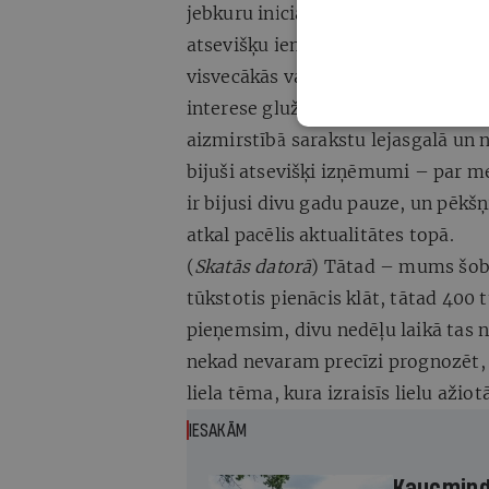
jebkuru iniciatīvu, kura nav uzvarē
atsevišķu iemeslu dēļ, vienojoties 
visvecākās var meklēt, un par tām v
interese gluži labi korelē, un tas, 
aizmirstībā sarakstu lejasgalā un n
bijuši atsevišķi izņēmumi – par me
ir bijusi divu gadu pauze, un pēkšņ
atkal pacēlis aktualitātes topā.
(
Skatās datorā
) Tātad – mums šobrī
tūkstotis pienācis klāt, tātad 400
pieņemsim, divu nedēļu laikā tas n
nekad nevaram precīzi prognozēt, 
liela tēma, kura izraisīs lielu ažiot
IESAKĀM