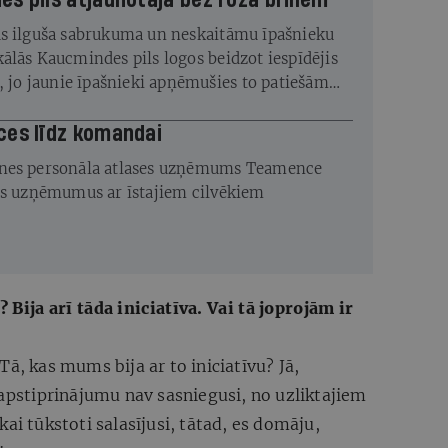
s pils atjaunotāja bez rozā brillēm
s ilguša sabrukuma un neskaitāmu īpašnieku
ālās Kaucmindes pils logos beidzot iespīdējis
s, jo jaunie īpašnieki apņēmušies to patiešām
ces līdz komandai
nes personāla atlases uzņēmums Teamence
os uzņēmumus ar īstajiem cilvēkiem
 Bija arī tāda iniciatīva. Vai tā joprojām ir
Tā, kas mums bija ar to iniciatīvu? Jā,
 apstiprinājumu nav sasniegusi, no uzliktajiem
ai tūkstoti salasījusi, tātad, es domāju,