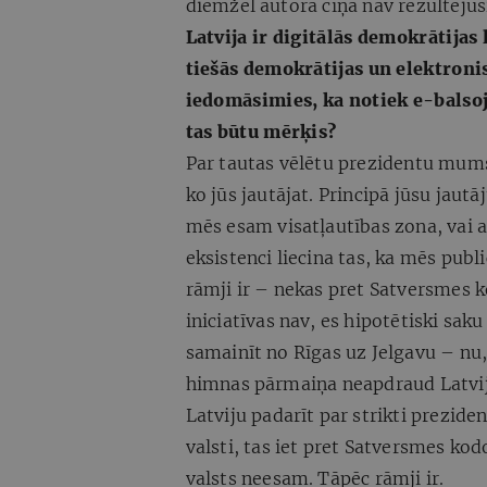
diemžēl autora cīņa nav rezultējus
Latvija ir digitālās demokrātijas 
tiešās demokrātijas un elektron
iedomāsimies, ka notiek e-balsoj
tas būtu mērķis?
Par tautas vēlētu prezidentu mums a
ko jūs jautājat. Principā jūsu jautā
mēs esam visatļautības zona, vai 
eksistenci liecina tas, ka mēs pu
rāmji ir – nekas pret Satversmes k
iniciatīvas nav, es hipotētiski saku
samainīt no Rīgas uz Jelgavu – nu,
himnas pārmaiņa neapdraud Latvija
Latviju padarīt par strikti preziden
valsti, tas iet pret Satversmes ko
valsts neesam. Tāpēc rāmji ir.