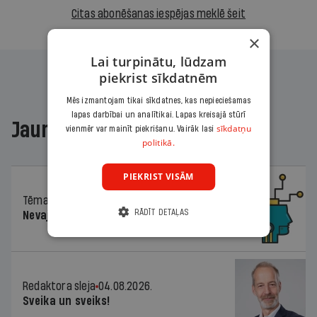
Citas abonēšanas iespējas meklē šeit
×
Lai turpinātu, lūdzam
piekrist sīkdatnēm
Mēs izmantojam tikai sīkdatnes, kas nepieciešamas
lapas darbībai un analītikai. Lapas kreisajā stūrī
Jaunākajā žurnālā
sīkdatņu
vienmēr var mainīt piekrišanu. Vairāk lasi
politikā.
PIEKRIST VISĀM
Tēma
04.08.2026.
RĀDĪT DETAĻAS
Nevajag baidīties!
Redaktora sleja
04.08.2026.
Sveika un sveiks!