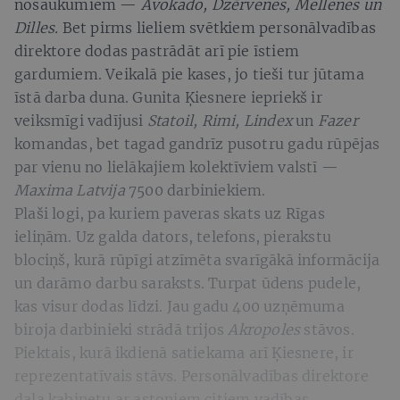
nosaukumiem —
Avokado, Dzērvenes, Mellenes un
Dilles.
Bet pirms lieliem svētkiem personālvadības
direktore dodas pastrādāt arī pie īstiem
gardumiem. Veikalā pie kases, jo tieši tur jūtama
īstā darba duna. Gunita Ķiesnere iepriekš ir
veiksmīgi vadījusi
Statoil, Rimi, Lindex
un
Fazer
komandas, bet tagad gandrīz pusotru gadu rūpējas
par vienu no lielākajiem kolektīviem valstī —
Maxima Latvija
7500 darbiniekiem.
Plaši logi, pa kuriem paveras skats uz Rīgas
ieliņām. Uz galda dators, telefons, pierakstu
blociņš, kurā rūpīgi atzīmēta svarīgākā informācija
un darāmo darbu saraksts. Turpat ūdens pudele,
kas visur dodas līdzi. Jau gadu 400 uzņēmuma
biroja darbinieki strādā trijos
Akropoles
stāvos.
Piektais, kurā ikdienā satiekama arī Ķiesnere, ir
reprezentatīvais stāvs. Personālvadības direktore
dala kabinetu ar astoņiem citiem vadības