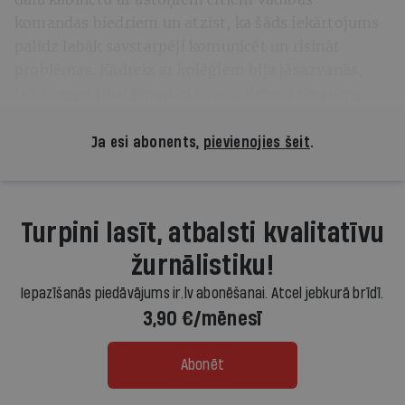
komandas biedriem un atzīst, ka šāds iekārtojums
palīdz labāk savstarpēji komunicēt un risināt
problēmas. Kādreiz ar kolēģiem bija jāsazvanās,
taču tagad tikai jāpaskatās pāri datora ekrānam.
Ja esi abonents,
pievienojies šeit
.
Turpini lasīt, atbalsti kvalitatīvu
žurnālistiku!
Iepazīšanās piedāvājums ir.lv abonēšanai. Atcel jebkurā brīdī.
3,90 €/mēnesī
Abonēt