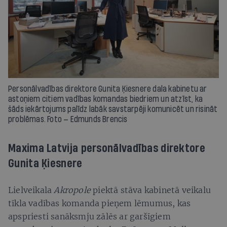
Personālvadības direktore Gunita Ķiesnere dala kabinetu ar
astoņiem citiem vadības komandas biedriem un atzīst, ka
šāds iekārtojums palīdz labāk savstarpēji komunicēt un risināt
problēmas. Foto — Edmunds Brencis
Maxima Latvija personālvadības direktore
Gunita Ķiesnere
Lielveikala
Akropole
piektā stāva kabinetā veikalu
tīkla vadības komanda pieņem lēmumus, kas
apspriesti sanāksmju zālēs ar garšīgiem