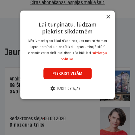
Citas abonēšanas iespējas meklē šeit
×
Lai turpinātu, lūdzam
piekrist sīkdatnēm
Mēs izmantojam tikai sīkdatnes, kas nepieciešamas
lapas darbībai un analītikai. Lapas kreisajā stūrī
Jaunākajā žurnālā
sīkdatņu
vienmēr var mainīt piekrišanu. Vairāk lasi
politikā.
PIEKRIST VISĀM
Analīze
06.08.2026.
Kā Šlesera partija palika nesodīta par
RĀDĪT DETAĻAS
340 000 vērtu reklāmas kampaņu
Redaktores sleja
06.08.2026.
Dinozaura triks