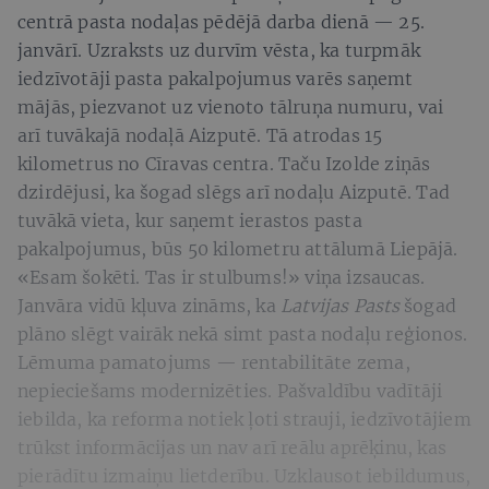
centrā pasta nodaļas pēdējā darba dienā — 25.
janvārī. Uzraksts uz durvīm vēsta, ka turpmāk
iedzīvotāji pasta pakalpojumus varēs saņemt
mājās, piezvanot uz vienoto tālruņa numuru, vai
arī tuvākajā nodaļā Aizputē. Tā atrodas 15
kilometrus no Cīravas centra. Taču Izolde ziņās
dzirdējusi, ka šogad slēgs arī nodaļu Aizputē. Tad
tuvākā vieta, kur saņemt ierastos pasta
pakalpojumus, būs 50 kilometru attālumā Liepājā.
«Esam šokēti. Tas ir stulbums!» viņa izsaucas.
Janvāra vidū kļuva zināms, ka
Latvijas Pasts
šogad
plāno slēgt vairāk nekā simt pasta nodaļu reģionos.
Lēmuma pamatojums — rentabilitāte zema,
nepieciešams modernizēties. Pašvaldību vadītāji
iebilda, ka reforma notiek ļoti strauji, iedzīvotājiem
trūkst informācijas un nav arī reālu aprēķinu, kas
pierādītu izmaiņu lietderību. Uzklausot iebildumus,