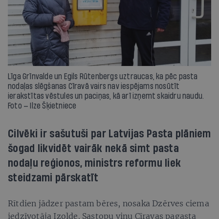
Līga Grīnvalde un Egils Rūtenbergs uztraucas, ka pēc pasta
nodaļas slēgšanas Cīravā vairs nav iespējams nosūtīt
ierakstītas vēstules un paciņas, kā arī izņemt skaidru naudu.
Foto — Ilze Šķietniece
Cilvēki ir sašutuši par Latvijas Pasta plāniem
šogad likvidēt vairāk nekā simt pasta
nodaļu reģionos, ministrs reformu liek
steidzami pārskatīt
Rītdien jādzer pastam bēres, nosaka Dzērves ciema
iedzīvotāja Izolde. Sastopu viņu Cīravas pagasta