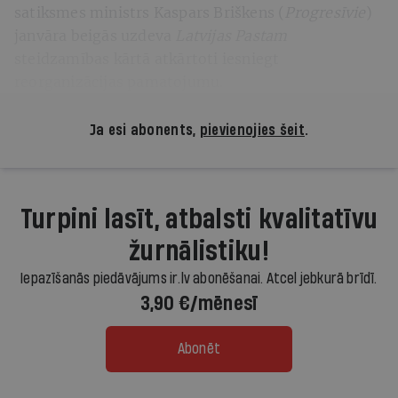
satiksmes ministrs Kaspars Briškens (
Progresīvie
)
janvāra beigās uzdeva
Latvijas Pastam
steidzamības kārtā atkārtoti iesniegt
reorganizācijas pamatojumu.
Ja esi abonents,
pievienojies šeit
.
Turpini lasīt, atbalsti kvalitatīvu
žurnālistiku!
Iepazīšanās piedāvājums ir.lv abonēšanai. Atcel jebkurā brīdī.
3,90 €/mēnesī
Abonēt