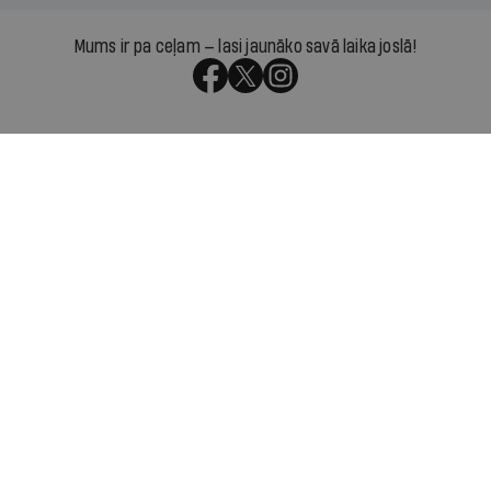
Mums ir pa ceļam — lasi jaunāko savā laika joslā!
Par IR
Manifests
Ētikas kodekss
Pakalpojumu sniegšanas noteikumi