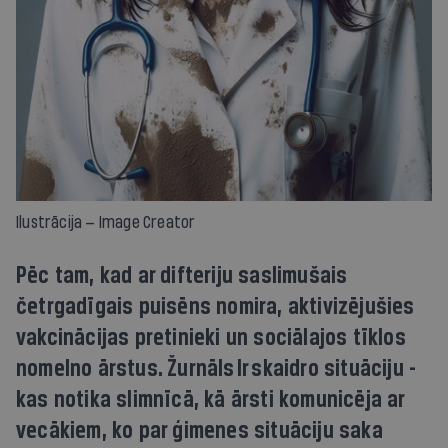
Ilustrācija — Image Creator
Pēc tam, kad ar difteriju saslimušais
četrgadīgais puisēns nomira, aktivizējušies
vakcinācijas pretinieki un sociālajos tīklos
nomelno ārstus. Žurnāls Ir skaidro situāciju -
kas notika slimnīcā, kā ārsti komunicēja ar
vecākiem, ko par ģimenes situāciju saka