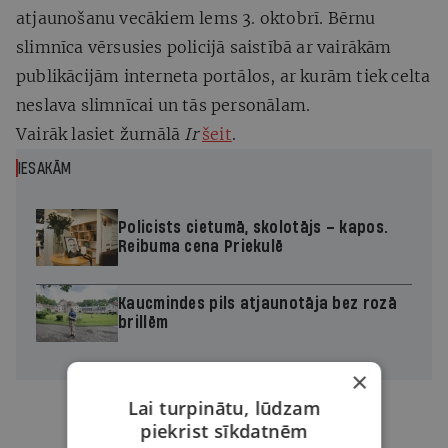
atjaunošanu vecākiem lems 3. oktobrī. Bērnu
slimnīca vērsusies policijā saistībā ar vairākām
publikācijām interneta portālos, ar kurām tiek celta
neslava slimnīcai un tās personālam.
Vairāk lasiet žurnālā
Ir
šeit
.
IESAKĀM
Policists cietumā, skolotājs – kapos.
Reibuma cena Priekulē
Kaucmindes pils atjaunotāja bez rozā
brillēm
×
Lai turpinātu, lūdzam
piekrist sīkdatnēm