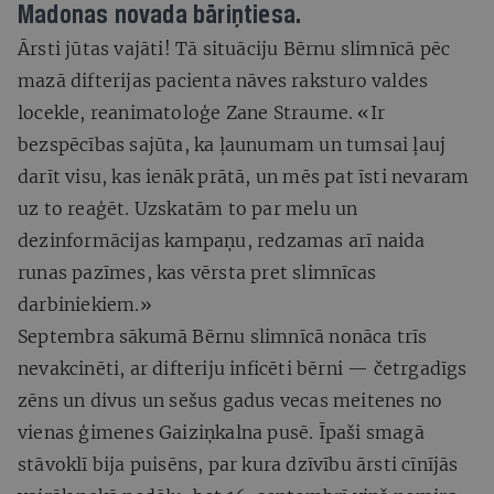
Madonas novada bāriņtiesa.
Ārsti jūtas vajāti! Tā situāciju Bērnu slimnīcā pēc
mazā difterijas pacienta nāves raksturo valdes
locekle, reanimatoloģe Zane Straume. «Ir
bezspēcības sajūta, ka ļaunumam un tumsai ļauj
darīt visu, kas ienāk prātā, un mēs pat īsti nevaram
uz to reaģēt. Uzskatām to par melu un
dezinformācijas kampaņu, redzamas arī naida
runas pazīmes, kas vērsta pret slimnīcas
darbiniekiem.»
Septembra sākumā Bērnu slimnīcā nonāca trīs
nevakcinēti, ar difteriju inficēti bērni — četrgadīgs
zēns un divus un sešus gadus vecas meitenes no
vienas ģimenes Gaiziņkalna pusē. Īpaši smagā
stāvoklī bija puisēns, par kura dzīvību ārsti cīnījās