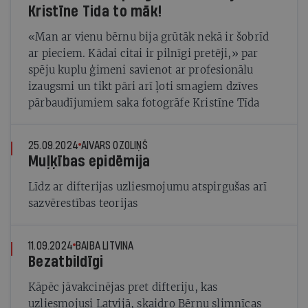
Kristīne Tida to māk!
«Man ar vienu bērnu bija grūtāk nekā ir šobrīd
ar pieciem. Kādai citai ir pilnīgi pretēji,» par
spēju kuplu ģimeni savienot ar profesionālu
izaugsmi un tikt pāri arī ļoti smagiem dzīves
pārbaudījumiem saka fotogrāfe Kristīne Tīda
25.09.2024
AIVARS OZOLIŅŠ
Muļķības epidēmija
Līdz ar difterijas uzliesmojumu atspirgušas arī
sazvērestības teorijas
11.09.2024
BAIBA LITVINA
Bezatbildīgi
Kāpēc jāvakcinējas pret difteriju, kas
uzliesmojusi Latvijā, skaidro Bērnu slimnīcas