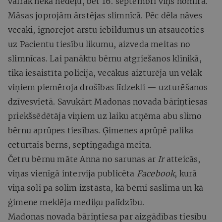
vairāk nekā nedēļu, bet 16. septembrī viņš nomira.
Māsas joprojām ārstējas slimnīcā. Pēc dēla nāves
vecāki, ignorējot ārstu iebildumus un atsaucoties
uz Pacientu tiesību likumu, aizveda meitas no
slimnīcas. Lai panāktu bērnu atgriešanos klīnikā,
tika iesaistīta policija, vecākus aizturēja un vēlāk
viņiem piemēroja drošības līdzekli — uzturēšanos
dzīvesvietā. Savukārt Madonas novada bāriņtiesas
priekšsēdētāja viņiem uz laiku atņēma abu slimo
bērnu aprūpes tiesības. Ģimenes aprūpē palika
ceturtais bērns, septiņgadīgā meita.
Četru bērnu māte Anna no sarunas ar
Ir
atteicās,
viņas vienīgā intervija publicēta
Facebook
, kurā
viņa soli pa solim izstāsta, kā bērni saslima un kā
ģimene meklēja mediķu palīdzību.
Madonas novada bāriņtiesa par aizgādības tiesību