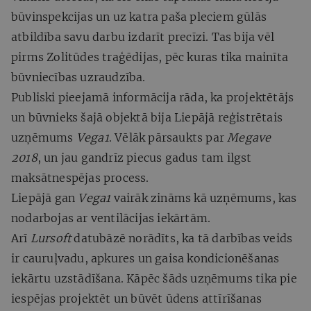
būvinspekcijas un uz katra paša pleciem gūlās
atbildība savu darbu izdarīt precīzi. Tas bija vēl
pirms Zolitūdes traģēdijas, pēc kuras tika mainīta
būvniecības uzraudzība.
Publiski pieejamā informācija rāda, ka projektētājs
un būvnieks šajā objektā bija Liepājā reģistrētais
uzņēmums
Vega1
. Vēlāk pārsaukts par
Megave
2018
, un jau gandrīz piecus gadus tam ilgst
maksātnespējas process.
Liepājā gan
Vega1
vairāk zināms kā uzņēmums, kas
nodarbojas ar ventilācijas iekārtām.
Arī
Lursoft
datubāzē norādīts, ka tā darbības veids
ir cauruļvadu, apkures un gaisa kondicionēšanas
iekārtu uzstādīšana. Kāpēc šāds uzņēmums tika pie
iespējas projektēt un būvēt ūdens attīrīšanas