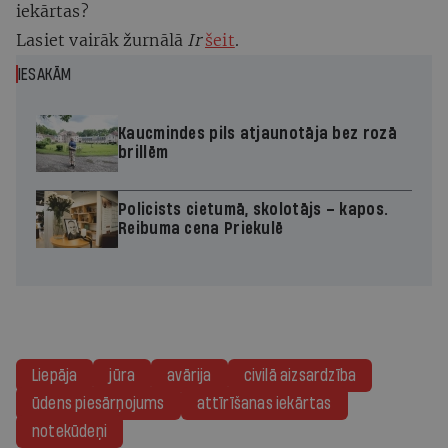
iekārtas?
Lasiet vairāk žurnālā
Ir
šeit
.
IESAKĀM
Kaucmindes pils atjaunotāja bez rozā
brillēm
Policists cietumā, skolotājs – kapos.
Reibuma cena Priekulē
Liepāja
jūra
avārija
civilā aizsardzība
ūdens piesārņojums
attīrīšanas iekārtas
notekūdeņi