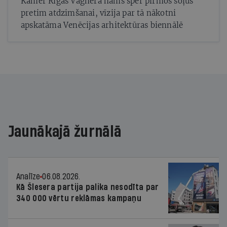
Kamēr Rīgas Vāgnera nams sper pirmos soļus
pretim atdzimšanai, vīzija par tā nākotni
apskatāma Venēcijas arhitektūras biennālē
Jaunākajā žurnālā
Analīze
06.08.2026.
Kā Šlesera partija palika nesodīta par
340 000 vērtu reklāmas kampaņu