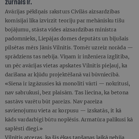
žurnāls Ir.
Avārijas pēkšņais raksturs Civilās aizsardzības
komisijai lika izvirzīt teoriju par mehānisku tīšu
bojājumu, stāsta vides aizsardzības ministra
padomnieks, Liepājas domes deputāts un bijušais
pilsētas mērs Jānis Vilnītis. Tomēr uzreiz norāda —
sprādziens tas nebija. Viņam ir inženiera izglītība,
un pēc avārijas vietas apskates Vilnītis pieļauj, ka
darīšana ar kļūdu projektēšanā vai būvniecībā.
«Siena ir izgāzusies kā monolīti vārti — nokritusi,
nav sabrukusi, bez plaisām. Tas liecina, ka betona
sastāvs varētu būt pareizs. Nav pareiza
savienojumu vieta ar korpusu — izskatās, it kā
kāds vardarbīgi būtu noplēsis. Armatūra palikusi kā
saplēsti diegi.»
Vilnītis atceras, ka šīs ēkas tapšanas laikā nebija