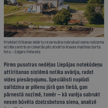
Priekšattīrīšanas iekārtu rezervuāra nobrukusī siena redzama
attēla centrā un izskatās pēc atvērta kravas mašīnas borta.
Foto — Edgars Pohevičs
Pirms pusotras nedēļas Liepājas notekūdeņu
attīrīšanas sistēmā notika avārija, radot
vides piesārņojumu. Speciālisti noplūdi
salīdzina ar pilienu jūrā gan tiešā, gan
pārnestā nozīmē, tomēr — kā varēja sabrukt
nesen būvēta dzelzsbetona siena, analizē