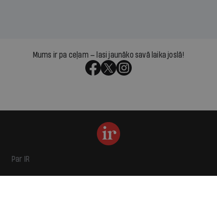
Mums ir pa ceļam — lasi jaunāko savā laika joslā!
Par IR
Manifests
Ētikas kodekss