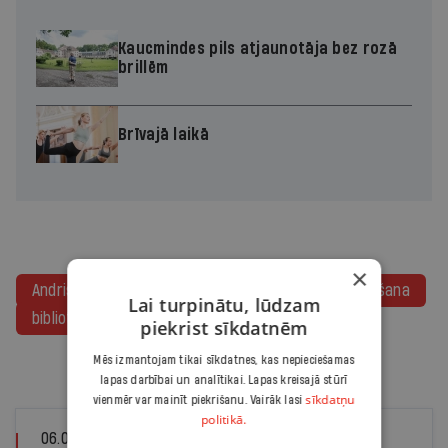
Kaucmindes pils atjaunotāja bez rozā
brillēm
Brīvajā laikā
×
Andris Vilks
Latvijas Nacionālā bibliotēka
lasīšana
Lai turpinātu, lūdzam
bibliotekāri
Dagnija Baltiņa
piekrist sīkdatnēm
Mēs izmantojam tikai sīkdatnes, kas nepieciešamas
lapas darbībai un analītikai. Lapas kreisajā stūrī
Tev varētu interesēt
sīkdatņu
vienmēr var mainīt piekrišanu. Vairāk lasi
politikā.
06.08.2026
EVELĪNA STIENE, SPECIĀLI IR