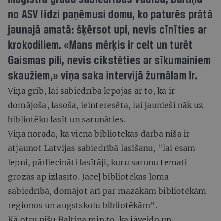
no ASV līdzi paņēmusi domu, ko paturēs prātā
jaunajā amatā: šķērsot upi, nevis cīnīties ar
krokodiliem. «Mans mērķis ir celt un turēt
Gaismas pili, nevis cīkstēties ar sīkumainiem
skaužiem,» viņa saka intervijā žurnālam Ir.
Viņa grib, lai sabiedrība lepojas ar to, ka ir
domājoša, lasoša, ieinteresēta, lai jaunieši nāk uz
bibliotēku lasīt un sarunāties.
Viņa norāda, ka viena bibliotēkas darba niša ir
atjaunot Latvijas sabiedrībā lasīšanu, "lai esam
lepni, pārliecināti lasītāji, kuru sarunu temati
grozās ap izlasīto. Jāceļ bibliotēkas loma
sabiedrībā, domājot arī par mazākām bibliotēkām
reģionos un augstskolu bibliotēkām".
Kā otru nišu Baltiņa min to, ka jāveido un