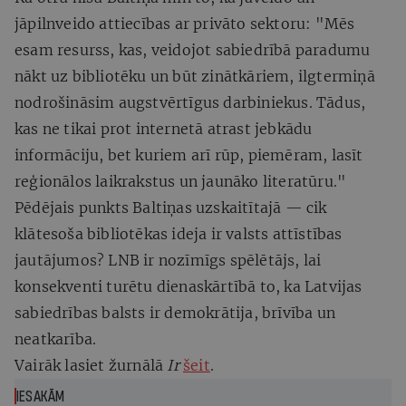
jāpilnveido attiecības ar privāto sektoru: "Mēs
esam resurss, kas, veidojot sabiedrībā paradumu
nākt uz bibliotēku un būt zinātkāriem, ilgtermiņā
nodrošināsim augstvērtīgus darbiniekus. Tādus,
kas ne tikai prot internetā atrast jebkādu
informāciju, bet kuriem arī rūp, piemēram, lasīt
reģionālos laikrakstus un jaunāko literatūru."
Pēdējais punkts Baltiņas uzskaitītajā — cik
klātesoša bibliotēkas ideja ir valsts attīstības
jautājumos? LNB ir nozīmīgs spēlētājs, lai
konsekventi turētu dienaskārtībā to, ka Latvijas
sabiedrības balsts ir demokrātija, brīvība un
neatkarība.
Vairāk lasiet žurnālā
Ir
šeit
.
IESAKĀM