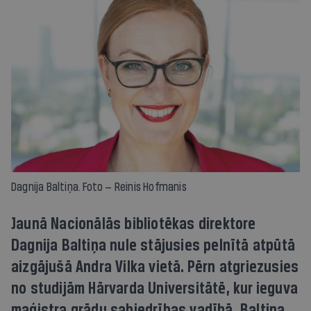
Dagnija Baltiņa. Foto — Reinis Hofmanis
Jaunā Nacionālās bibliotēkas direktore
Dagnija Baltiņa nule stājusies pelnītā atpūtā
aizgājušā Andra Vilka vietā. Pērn atgriezusies
no studijām Hārvarda Universitātē, kur ieguva
maģistra grādu sabiedrības vadībā, Baltiņa