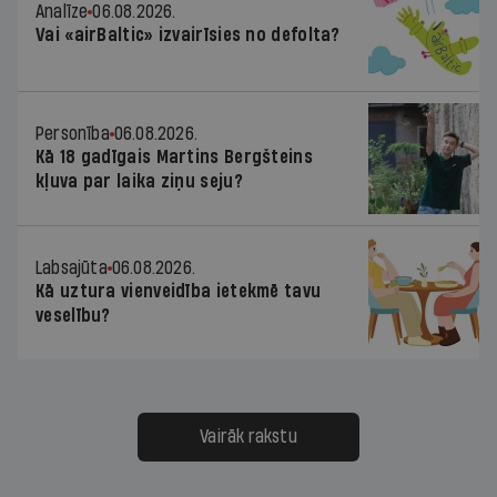
Analīze
06.08.2026.
Vai «airBaltic» izvairīsies no defolta?
Personība
06.08.2026.
Kā 18 gadīgais Martins Bergšteins
kļuva par laika ziņu seju?
Labsajūta
06.08.2026.
Kā uztura vienveidība ietekmē tavu
veselību?
Vairāk rakstu