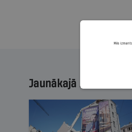
Mēs izmantoj
Jaunākajā žurnālā