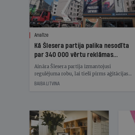
Analīze
Kā Šlesera partija palika nesodīta
par 340 000 vērtu reklāmas
kampaņu
Aināra Šlesera partija izmantojusi
regulējuma robu, lai tieši pirms aģitācijas
starta izreklamētos par summu, kas
BAIBA LITVINA
pārsniedz trešdaļu no likumīgi atļautajiem
kampaņas tēriņiem. KNAB pārkāpumus
nekonstatē