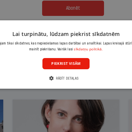
Abonēt
Citas abonēšanas iespējas meklē šeit
Lai turpinātu, lūdzam piekrist sīkdatnēm
am tikai sīkdatnes, kas nepieciešamas lapas darbībai un analītikai. Lapas kreisajā stūr
sīkdatņu politikā.
mainīt piekrišanu. Vairāk lasi
PIEKRIST VISĀM
RĀDĪT DETAĻAS