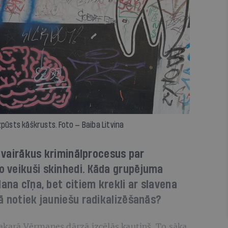
pūsts kāškrusts. Foto — Baiba Litvina
u vairākus kriminālprocesus par
 veikuši skinhedi. Kāda grupējuma
ana cīņa, bet citiem krekli ar slavena
ā notiek jauniešu radikalizēšanās?
vakarā Vērmanes dārzā izcēlās kautiņš. To sāka