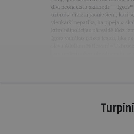
divi neonacistu skinhedi — Igors* 
uzbruka diviem jauniešiem, kuri s
vienkārši nepatika, ka pīpēja,» ska
kriminālpolicijas pārvaldē lūdz iz
Igors vairākas reizes iesita, lika p
slava Ādolfam Hitleram!» Uzbrucēj
tam izplatīja domubiedru vidū, i
Turpini