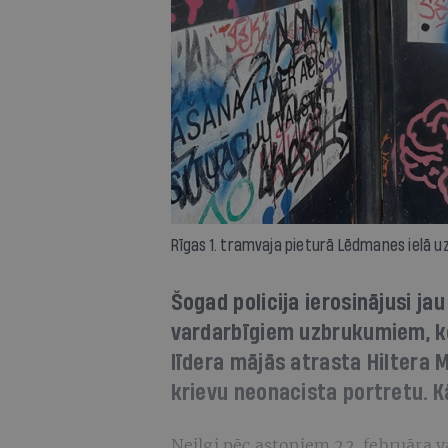
Rīgas 1. tramvaja pieturā Lēdmanes ielā uz
Šogad policija ierosinājusi ja
vardarbīgiem uzbrukumiem, ko
līdera mājās atrasta Hiltera M
krievu neonacista portretu. K
Neilgi pēc astoņiem 22. februāra 