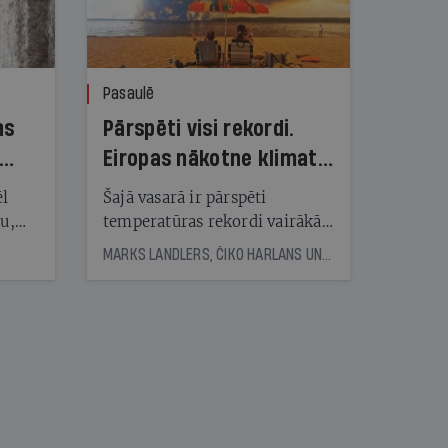
Pasaulē
ns
Pārspēti visi rekordi.
Eiropas nākotne klimata
pārmaiņu ugunīs
ēl
Šajā vasarā ir pārspēti
ju,
temperatūras rekordi vairākās
icas
Eiropas valstīs. Plosās milzīgi
MARKS LANDLERS, ČIKO HARLANS UN REIMONDS DŽUNS, © THE NEW YORK TIMES NEWS SERVICE
tītāju
mežu ugunsgrēki. Eksperti
tēm
brīdina: nākotne būs vēl
skarbāka
nāt
kad
v