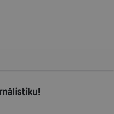
rnālistiku!
.