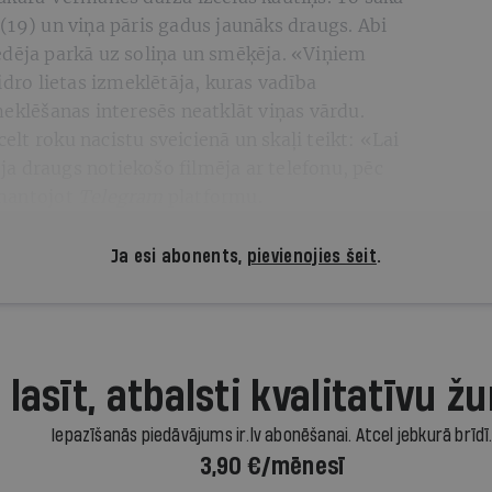
(19) un viņa pāris gadus jaunāks draugs. Abi
ēdēja parkā uz soliņa un smēķēja. «Viņiem
idro lietas izmeklētāja, kuras vadība
meklēšanas interesēs neatklāt viņas vārdu.
acelt roku nacistu sveicienā un skaļi teikt: «Lai
a draugs notiekošo filmēja ar telefonu, pēc
zmantojot
Telegram
platformu.
Ja esi abonents,
pievienojies šeit
.
 lasīt, atbalsti kvalitatīvu žu
Iepazīšanās piedāvājums ir.lv abonēšanai. Atcel jebkurā brīdī
3,90 €/mēnesī