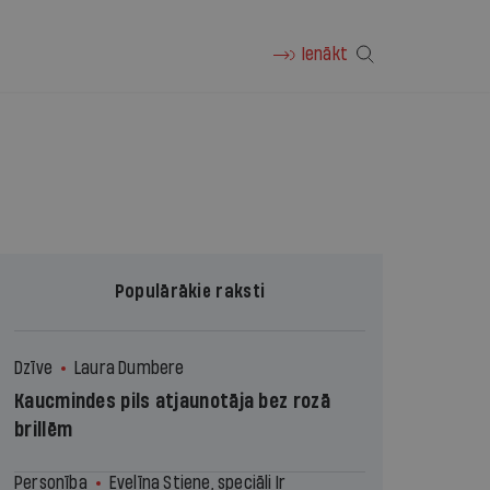
Ienākt
Populārākie raksti
Dzīve
Laura Dumbere
Kaucmindes pils atjaunotāja bez rozā
brillēm
Personība
Evelīna Stiene, speciāli Ir