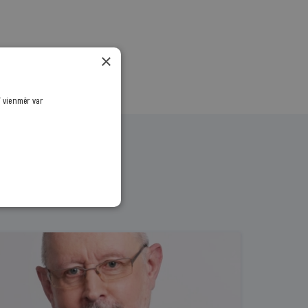
×
ī vienmēr var