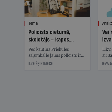
Tēma
Analī
Policists cietumā,
Vai 
skolotājs – kapos.
izva
Reibuma cena Priekulē
Pēc kautiņa Priekules
Likvi
zaļumballē jauns policists ir
airBa
nonācis cietumā, bet
oblig
ILZE ŠĶIETNIECE
IEVA 
cienījams pedagogs — kapos.
šone
Tik traģiska ir izrādījusies
lemša
divu promiļu reibuma cena
draud
sama
kas j
pirm
augus