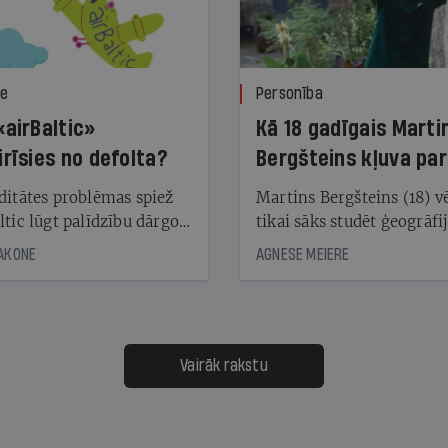
ze
Personība
«airBaltic»
Kā 18 gadīgais Marti
irīsies no defolta?
Bergšteins kļuva par
laika ziņu seju?
ditātes problēmas spiež
Martins Bergšteins (18) v
ltic lūgt palīdzību dārgo
tikai sāks studēt ģeogrāfi
āciju turētājiem, taču
bet viņa sacītajam jau uzt
JAKONE
AGNESE MEIERE
dēļ nebija kvoruma
tūkstošiem laika ziņu ska
nai. Vai lidsabiedrībai
Latvijā. Aiz dažām minū
 defolts, ja tā nespēs
televīzijas ēterā ir 11 gadi
ksāt augstos procentus,
uzcītīga darba, mammas
āpārskaita jau trīs dienas
atbalsts un drosme turpi
Vairāk rakstu
s nākamās sapulces
meteovērojumus arī tad, 
ta vidū?
šķiet, ka tie nevienam na
vajadzīgi