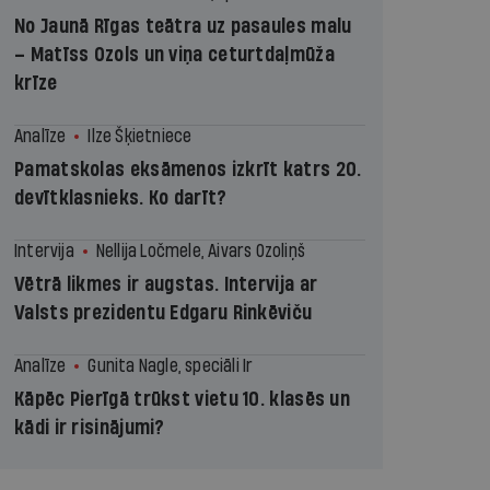
No Jaunā Rīgas teātra uz pasaules malu
– Matīss Ozols un viņa ceturtdaļmūža
krīze
Analīze
Ilze Šķietniece
Pamatskolas eksāmenos izkrīt katrs 20.
devītklasnieks. Ko darīt?
Intervija
Nellija Ločmele, Aivars Ozoliņš
Vētrā likmes ir augstas. Intervija ar
Valsts prezidentu Edgaru Rinkēviču
Analīze
Gunita Nagle, speciāli Ir
Kāpēc Pierīgā trūkst vietu 10. klasēs un
kādi ir risinājumi?