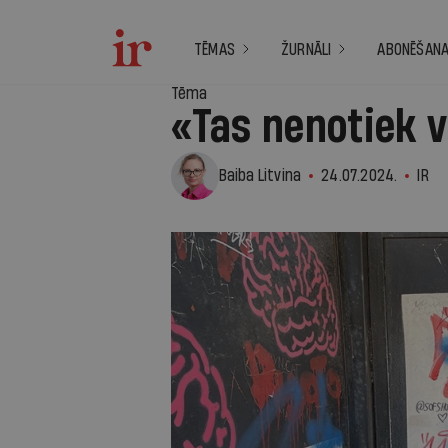
TĒMAS
ŽURNĀLI
ABONĒŠAN
Tēma
«Tas nenotiek v
Baiba Litvina
24.07.2024.
IR