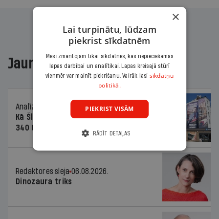
×
Lai turpinātu, lūdzam
piekrist sīkdatnēm
Mēs izmantojam tikai sīkdatnes, kas nepieciešamas
Jaunākajā žurnālā
lapas darbībai un analītikai. Lapas kreisajā stūrī
sīkdatņu
vienmēr var mainīt piekrišanu. Vairāk lasi
politikā.
Analīze
06.08.2026.
PIEKRIST VISĀM
Kā Šlesera partija palika nesodīta par
340 000 vērtu reklāmas kampaņu
RĀDĪT DETAĻAS
Redaktores sleja
06.08.2026.
Dinozaura triks