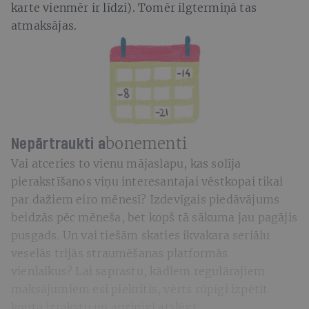
karte vienmēr ir līdzi). Tomēr ilgtermiņā tas
atmaksājas.
bonementi
Nepārtraukti a
Vai atceries to vienu mājaslapu, kas solīja
pierakstīšanos viņu interesantajai vēstkopai tikai
par dažiem eiro mēnesī? Izdevīgais piedāvājums
beidzās pēc mēneša, bet kopš tā sākuma jau pagājis
pusgads. Un vai tiešām skaties ikvakara seriālu
veselās trijās straumēšanas platformās
vienlaikus? Lai saprastu, kādiem regulārajiem
maksājumiem esi piekritis, vērts rūpīgi izpētīt
konta izrakstu un apzinīgi atslēgt