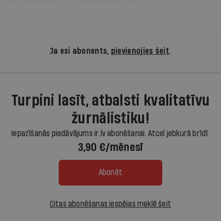
tos abonementus, kurus patiesībā nemaz
neizmanto.
Ja esi abonents,
pievienojies šeit
.
Turpini lasīt, atbalsti kvalitatīvu
žurnālistiku!
Iepazīšanās piedāvājums ir.lv abonēšanai. Atcel jebkurā brīdī.
3,90 €/mēnesī
Abonēt
Citas abonēšanas iespējas meklē šeit