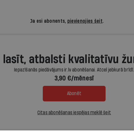
Ja esi abonents,
pievienojies šeit
.
 lasīt, atbalsti kvalitatīvu žu
Iepazīšanās piedāvājums ir.lv abonēšanai. Atcel jebkurā brīdī
3,90 €/mēnesī
Abonēt
Citas abonēšanas iespējas meklē šeit