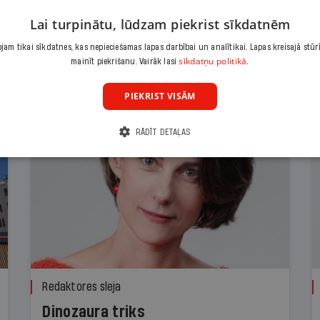
Lai turpinātu, lūdzam piekrist sīkdatnēm
am tikai sīkdatnes, kas nepieciešamas lapas darbībai un analītikai. Lapas kreisajā stūr
sīkdatņu politikā.
mainīt piekrišanu. Vairāk lasi
PIEKRIST VISĀM
RĀDĪT DETAĻAS
Redaktores sleja
Dinozaura triks