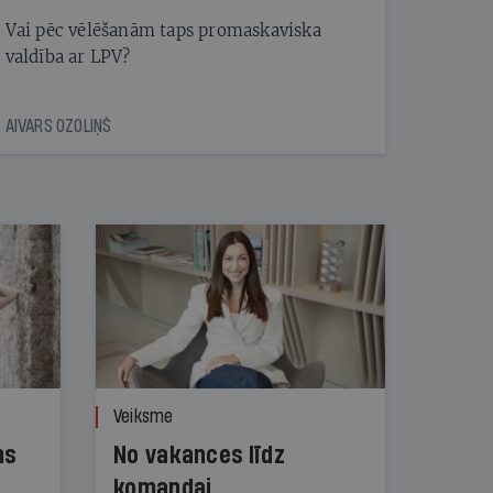
Vai pēc vēlēšanām taps promaskaviska
valdība ar LPV?
AIVARS OZOLIŅŠ
Veiksme
ns
No vakances līdz
komandai