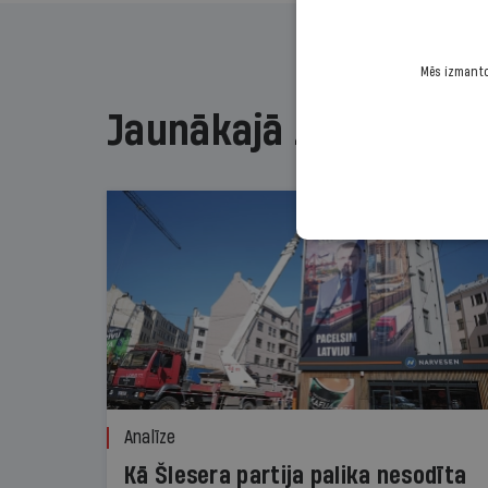
Mēs izmantoj
Jaunākajā žurnālā
Analīze
Kā Šlesera partija palika nesodīta