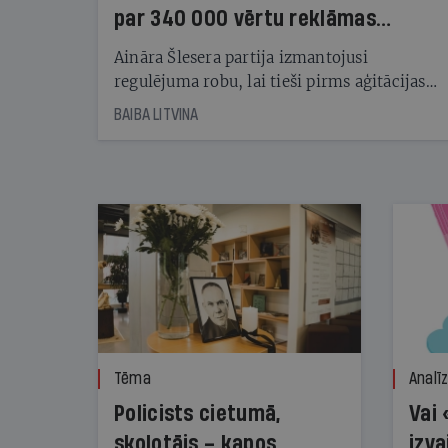
par 340 000 vērtu reklāmas
kampaņu
Aināra Šlesera partija izmantojusi
regulējuma robu, lai tieši pirms aģitācijas
starta izreklamētos par summu, kas
BAIBA LITVINA
pārsniedz trešdaļu no likumīgi atļautajiem
kampaņas tēriņiem. KNAB pārkāpumus
nekonstatē
Tēma
Analī
Policists cietumā,
Vai 
skolotājs – kapos.
izva