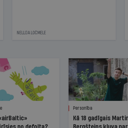
NELLIJA LOČMELE
ze
Personība
«airBaltic»
Kā 18 gadīgais Marti
irīsies no defolta?
Bergšteins kļuva par