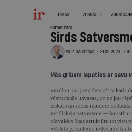
TĒMAS
ŽURNĀLI
ABONĒŠAN
Komentārs
Sirds Satversm
Pauls Raudseps
31.05.2023.
IR
Mēs gribam lepoties ar savu va
Vītoliņu par prezidentu! Tā kāds d
vēsturiskās uzvaras, un ne jau tāp
izskats un runas maniere nedaudz
Juridiskajā Satversmē — konstituc
pārvaldes ēkas struktūru un visu 
«Valsts prezidents iedvesmo taut