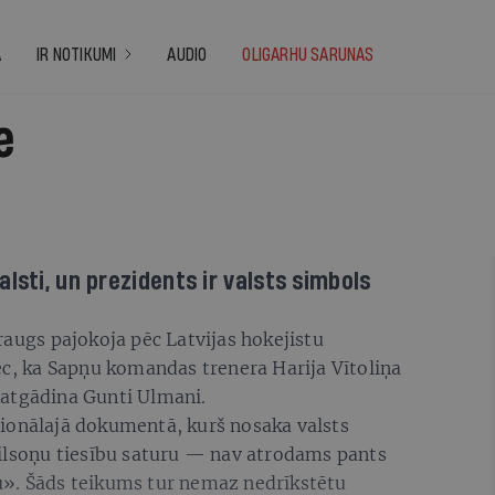
A
IR NOTIKUMI
AUDIO
OLIGARHU SARUNAS
e
lsti, un prezidents ir valsts simbols
raugs pajokoja pēc Latvijas hokejistu
ēc, ka Sapņu komandas trenera Harija Vītoliņa
 atgādina Gunti Ulmani.
ionālajā dokumentā, kurš nosaka valsts
pilsoņu tiesību saturu — nav atrodams pants
u». Šāds teikums tur nemaz nedrīkstētu