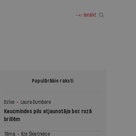
Ienākt
Populārākie raksti
Dzīve
Laura Dumbere
Kaucmindes pils atjaunotāja bez rozā
brillēm
Tēma
Ilze Šķietniece