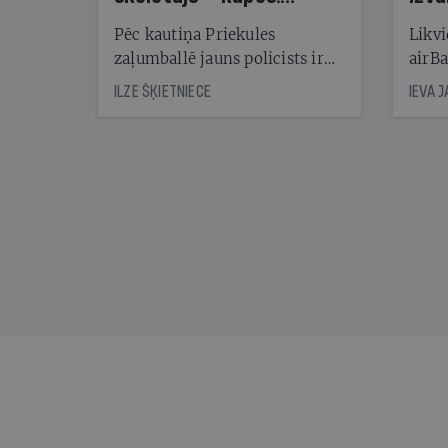
Reibuma cena Priekulē
Pēc kautiņa Priekules
Likvi
zaļumballē jauns policists ir
airBa
nonācis cietumā, bet
oblig
ILZE ŠĶIETNIECE
IEVA 
cienījams pedagogs — kapos.
šone
Tik traģiska ir izrādījusies
lemša
divu promiļu reibuma cena
draud
sama
kas j
pirm
augus