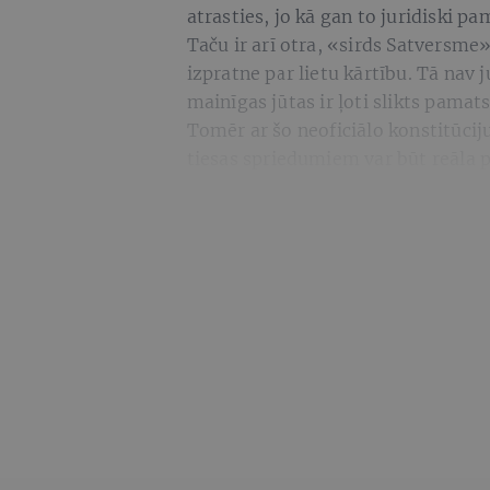
atrasties, jo kā gan to juridiski 
Taču ir arī otra, «sirds Satversme»
izpratne par lietu kārtību. Tā nav ju
mainīgas jūtas ir ļoti slikts pamats
Tomēr ar šo neoficiālo konstitūcij
tiesas spriedumiem var būt reāla p