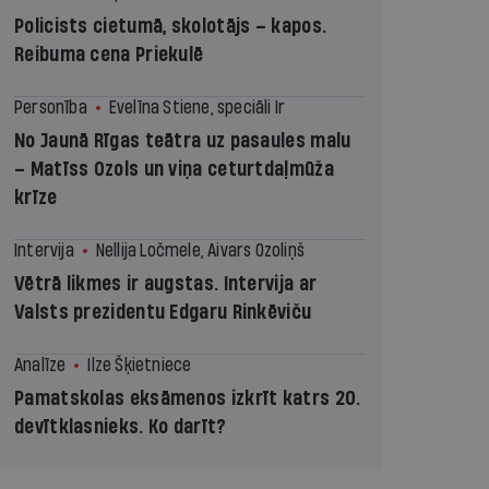
Policists cietumā, skolotājs – kapos.
Reibuma cena Priekulē
Personība
Evelīna Stiene, speciāli Ir
No Jaunā Rīgas teātra uz pasaules malu
– Matīss Ozols un viņa ceturtdaļmūža
krīze
Intervija
Nellija Ločmele, Aivars Ozoliņš
Vētrā likmes ir augstas. Intervija ar
Valsts prezidentu Edgaru Rinkēviču
Analīze
Ilze Šķietniece
Pamatskolas eksāmenos izkrīt katrs 20.
devītklasnieks. Ko darīt?