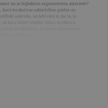
pamatot un ar loģiskiem argumentiem aizstāvēt?
, kurā ierakstītas sabiedrības gaidas un
ridiski saistoša, un labi vien ir, ka tā, jo
, uz kura būvēt stabilu valsts struktūru.
u nevar nerēķināties, jo tautas Satversmes
olitiska ietekme.