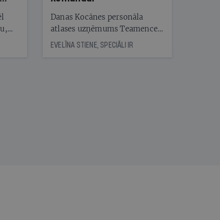
ēl
Danas Kocānes personāla
ju,
atlases uzņēmums Teamence
icas
savieno īstos uzņēmumus ar
EVELĪNA STIENE, SPECIĀLI IR
tītāju
īstajiem cilvēkiem
tēm
nāt
kad
v