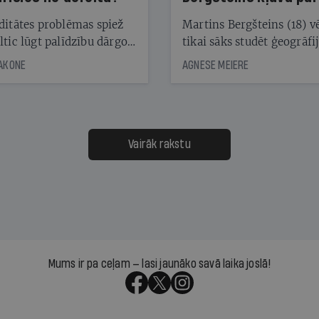
laika ziņu seju?
ditātes problēmas spiež
Martins Bergšteins (18) v
ltic lūgt palīdzību dārgo
tikai sāks studēt ģeogrāfi
āciju turētājiem, taču
bet viņa sacītajam jau uzt
JAKONE
AGNESE MEIERE
dēļ nebija kvoruma
tūkstošiem laika ziņu ska
nai. Vai lidsabiedrībai
Latvijā. Aiz dažām minū
 defolts, ja tā nespēs
televīzijas ēterā ir 11 gadi
ksāt augstos procentus,
uzcītīga darba, mammas
āpārskaita jau trīs dienas
atbalsts un drosme turpi
Vairāk rakstu
s nākamās sapulces
meteovērojumus arī tad, 
ta vidū?
šķiet, ka tie nevienam na
vajadzīgi
Mums ir pa ceļam — lasi jaunāko savā laika joslā!