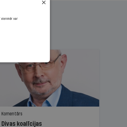
×
ī vienmēr var
Komentārs
Divas koalīcijas