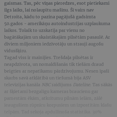
gaismas. Tas, pēc viņas pieredzes, esot pietiekami
ilgs laiks, lai nolaupītu mašīnu. Šī vairs nav
Detroita, kādu to pazina pagājušā gadsimta
50.gados - amerikāņu autoindustrijas uzplaukuma
laikos. Tolaik to uzskatīja par vienu no
bagātākajām un skaistākajām pilsētām pasaulē. Ar
diviem miljoniem iedzīvotāju un strauji augošu
vidusšķiru.
Tagad viss ir mainījies. Trešdaļa pilsētas ir
neapdzīvota, un nomaldīšanās tik tiešām draud
beigties ar nepatīkamu pārdzīvojumu. Nesen īpaši
skarbs savā atklātībā un tiešumā bija ASV
televīzijas kanāla
NBC
raidījums
Dateline
. Tas sākās
ar šķietami bezgalīgu kameras braucienu gar
pamestām ēkām, atkritumu pilnām ielām, zālē
ieaugušiem rūpnīcu korpusiem un izpostītām klašu
telpām. Tad sekoja apdullinoša statistika. 30%