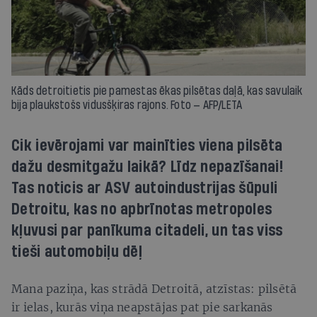
Kāds detroitietis pie pamestas ēkas pilsētas daļā, kas savulaik
bija plaukstošs vidusšķiras rajons. Foto — AFP/LETA
Cik ievērojami var mainīties viena pilsēta
dažu desmitgažu laikā? Līdz nepazīšanai!
Tas noticis ar ASV autoindustrijas šūpuli
Detroitu, kas no apbrīnotas metropoles
kļuvusi par panīkuma citadeli, un tas viss
tieši automobiļu dēļ
Mana paziņa, kas strādā Detroitā, atzīstas: pilsētā
ir ielas, kurās viņa neapstājas pat pie sarkanās