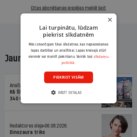
Citas abonēšanas iespējas meklē šeit
×
Lai turpinātu, lūdzam
piekrist sīkdatnēm
Mēs izmantojam tikai sīkdatnes, kas nepieciešamas
lapas darbībai un analītikai. Lapas kreisajā stūrī
Jaunākajā žurnālā
sīkdatņu
vienmēr var mainīt piekrišanu. Vairāk lasi
politikā.
PIEKRIST VISĀM
Analīze
06.08.2026.
Kā Šlesera partija palika nesodīta par
RĀDĪT DETAĻAS
340 000 vērtu reklāmas kampaņu
Redaktores sleja
06.08.2026.
Dinozaura triks