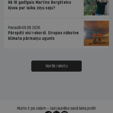
Kā 18 gadīgais Martins Bergšteins
kļuva par laika ziņu seju?
Pasaulē
06.08.2026.
Pārspēti visi rekordi. Eiropas nākotne
klimata pārmaiņu ugunīs
Vairāk rakstu
Mums ir pa ceļam — lasi jaunāko savā laika joslā!