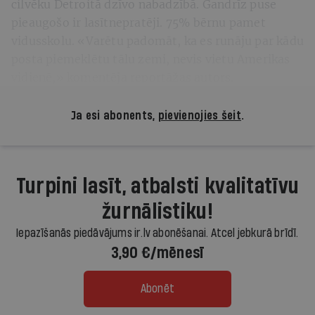
cilvēku Detroitā dzīvo nabadzībā. Gandrīz puse
pieaugošo ir lasītnepratēji. 75% bērnu pamet
vidusskolu. «Varētu padomāt, ka es runāju par kādu
posta piemeklētu tālu zemi, nevis vietu Amerikas
vidienē,» komentēja reportāžas autors.
Ja esi abonents,
pievienojies šeit
.
Turpini lasīt, atbalsti kvalitatīvu
žurnālistiku!
Iepazīšanās piedāvājums ir.lv abonēšanai. Atcel jebkurā brīdī.
3,90 €/mēnesī
Abonēt