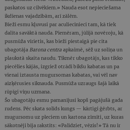
paskatos uz cilvēkiem.» Nauda esot nepieciešama
ikdienas vajadzībām, arī zālēm.
Bieži esmu kļuvusi par aculiecinieci tam, kā tiek
dalīta savāktā nauda. Piemēram, jūlijā novēroju, kā
pusmūža vīrietis, kas bieži piestaigā pie cita
ubagotāja
Barona centra
apkaimē, sēž uz soliņa un
plaukstā skaita naudu. Tikmēr ubagotājs, kas tikko
piecēlies kājās, izgriež otrādi bikšu kabatas un pa
vienai iztausta mugursomas kabatas, vai vēl nav
aizķērusies sīknauda. Pusmūža uzraugs šajā laikā
rūpīgi viņu uzmana.
Šo ubagotāju esmu pamanījusi kopš pagājušā gada
rudens. Pēc skata solīds kungs — kārtīgi ģērbts, ar
mugursomu uz pleciem un kartona zīmīti, uz kuras
sākotnēji bija rakstīts: «Palīdziet, vēzis!» Tā nu ir