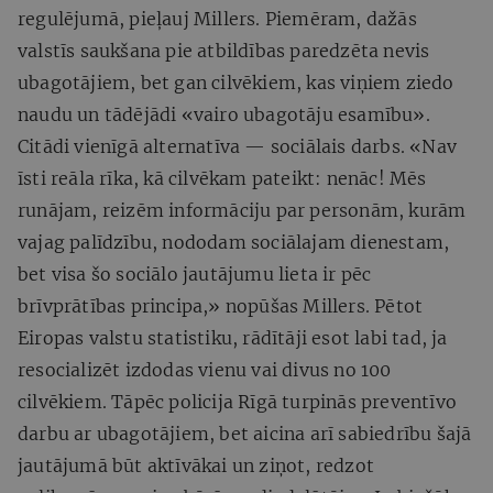
regulējumā, pieļauj Millers. Piemēram, dažās
valstīs saukšana pie atbildības paredzēta nevis
ubagotājiem, bet gan cilvēkiem, kas viņiem ziedo
naudu un tādējādi «vairo ubagotāju esamību».
Citādi vienīgā alternatīva — sociālais darbs. «Nav
īsti reāla rīka, kā cilvēkam pateikt: nenāc! Mēs
runājam, reizēm informāciju par personām, kurām
vajag palīdzību, nododam sociālajam dienestam,
bet visa šo sociālo jautājumu lieta ir pēc
brīvprātības principa,» nopūšas Millers. Pētot
Eiropas valstu statistiku, rādītāji esot labi tad, ja
resocializēt izdodas vienu vai divus no 100
cilvēkiem. Tāpēc policija Rīgā turpinās preventīvo
darbu ar ubagotājiem, bet aicina arī sabiedrību šajā
jautājumā būt aktīvākai un ziņot, redzot