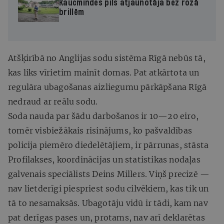
Kaucmindes pils atjaunotāja bez rozā
brillēm
Atšķirībā no Anglijas sodu sistēma Rīgā nebūs tā,
kas liks vīrietim mainīt domas. Pat atkārtota un
regulāra ubagošanas aizliegumu pārkāpšana Rīgā
nedraud ar reālu sodu.
Soda nauda par šādu darbošanos ir 10—20 eiro,
tomēr visbiežākais risinājums, ko pašvaldības
policija piemēro diedelētājiem, ir pārrunas, stāsta
Profilakses, koordinācijas un statistikas nodaļas
galvenais speciālists Deins Millers. Viņš precizē —
nav lietderīgi piespriest sodu cilvēkiem, kas tik un
tā to nesamaksās. Ubagotāju vidū ir tādi, kam nav
pat derīgas pases un, protams, nav arī deklarētas