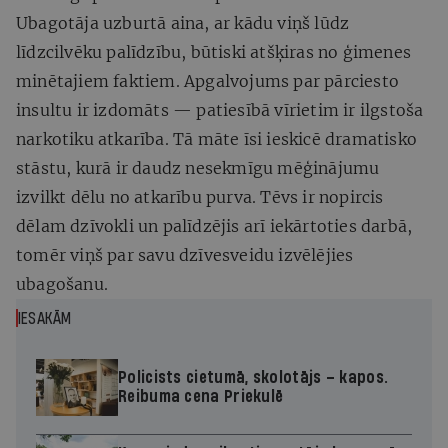
Ubagotāja uzburtā aina, ar kādu viņš lūdz
līdzcilvēku palīdzību, būtiski atšķiras no ģimenes
minētajiem faktiem. Apgalvojums par pārciesto
insultu ir izdomāts — patiesībā vīrietim ir ilgstoša
narkotiku atkarība. Tā māte īsi ieskicē dramatisko
stāstu, kurā ir daudz nesekmīgu mēģinājumu
izvilkt dēlu no atkarību purva. Tēvs ir nopircis
dēlam dzīvokli un palīdzējis arī iekārtoties darbā,
tomēr viņš par savu dzīvesveidu izvēlējies
ubagošanu.
IESAKĀM
Policists cietumā, skolotājs – kapos.
Reibuma cena Priekulē