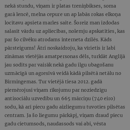
nekā stundu, viņam ir platas treniņbikses, soma
garā lencē, melna cepure un ap labās rokas elkoņa
locītavu apsieta marles saite. Šoreiz man izdodas
salasīt vārdu uz apliecības, nolemju apskatīties, kas
par šo cilvēku atrodams interneta dzīlēs. Kāds
pārsteigums! Ātri noskaidroju, ka vīrietis ir labi
zināmas vietējās amatpersonas dēls, turklāt Anglijā
jau sodīts par vairāk nekā gadu ilgu ubagošanu
uzmācīgā un agresīvā veidā kādā pilsētā netālu no
Birmingemas. Tur vietējā tiesa 2012. gadā
piemērojusi viņam rīkojumu par noziedzīgu
antisociālu uzvedību un 665 mārciņu (740 eiro)
sodu, kā arī piecu gadu aizliegumu tuvoties pilsētas
centram. Ja šo liegumu pārkāpj, viņam draud piecu
gadu cietumsods, naudassods vai abi, vēsta