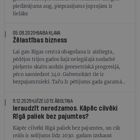
piedāvājums aug, pieprasījums joprojām ir
lielāks
05.08.2020
BAIBA KĻAVA
Žēlastības bizness
Lai gan Rīgas centrā ubagošana ir aizliegta,
pēdējos trijos gados šajā nelegālajā nodarbē
pieķerto skaits audzis ģeometriskā progresijā,
pērn sasniedzot 240. Galvenokārt tie ir
bezpajumtnieki. Taču Ir pētījums gada garumā
liecina — iemesls nav tikai nabadzība, bet
organizēta sistēma, ko kāds iesaistītais bez
11.12.2025
LUĪZE LOTE ĀBOLTIŅA
aplinkiem sauc par «mafiju»
Ieraudzīt neredzamos. Kāpēc cilvēki
Rīgā paliek bez pajumtes?
Kāpēc cilvēki Rīgā paliek bez pajumtes, un cik
reāls ir solījums līdz 2030. gadam izskaust