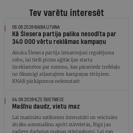
Tev varētu interesēt
06.08.2026
BAIBA LITVINA
Kā Šlesera partija palika nesodīta par
340 000 vērtu reklāmas kampaņu
Aināra Šlesera partija izmantojusi regulējuma
robu, lai tieši pirms aģitācijas starta
izreklamētos par summu, kas pārsniedz trešdaļu
no likumīgi atļautajiem kampaņas tēriņiem.
KNAB pārkāpumus nekonstatē
04.08.2026
ILZE ŠĶIETNIECE
Mašīnu daudz, vietu maz
Lai mazinātu satiksmes intensitāti un veicinātu
ātrāku automašīnu apriti stāvvietās, Rīgā jau
gadiem darbojas maksas stāvlaukumi. Lai gan