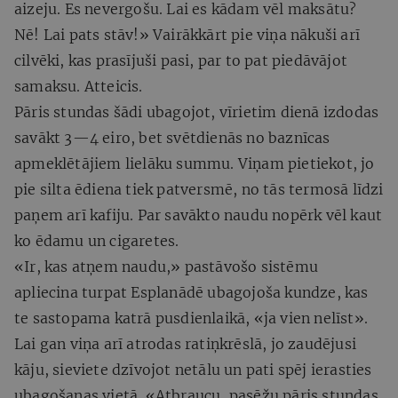
aizeju. Es nevergošu. Lai es kādam vēl maksātu?
Nē! Lai pats stāv!» Vairākkārt pie viņa nākuši arī
cilvēki, kas prasījuši pasi, par to pat piedāvājot
samaksu. Atteicis.
Pāris stundas šādi ubagojot, vīrietim dienā izdodas
savākt 3—4 eiro, bet svētdienās no baznīcas
apmeklētājiem lielāku summu. Viņam pietiekot, jo
pie silta ēdiena tiek patversmē, no tās termosā līdzi
paņem arī kafiju. Par savākto naudu nopērk vēl kaut
ko ēdamu un cigaretes.
«Ir, kas atņem naudu,» pastāvošo sistēmu
apliecina turpat Esplanādē ubagojoša kundze, kas
te sastopama katrā pusdienlaikā, «ja vien nelīst».
Lai gan viņa arī atrodas ratiņkrēslā, jo zaudējusi
kāju, sieviete dzīvojot netālu un pati spēj ierasties
ubagošanas vietā. «Atbraucu, pasēžu pāris stundas,