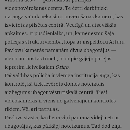
videonovērošanas centrs. Te četri darbinieki
uzrauga vairāk nekā simt novērošanas kameru, kas
izvietotas pilsētas centrā, Vecrīgā un atsevišķās
apkaimēs. Ir pusdienlaiks, un, kamēr esmu šajā
policijas struktūrvienībā, kopā ar inspektoru Artūru
Pavlovu kamerās pamanām divus ubagotājus —
vienu autoostas tunelī, otru pie gājēju pārejas
iepretim lielveikalam
Origo.
Pašvaldības policija ir vienīgā institūcija Rīgā, kas
kontrolē, kā tiek ievērots domes noteiktais
aizliegums ubagot vēsturiskajā centrā. Tieši
videokameras ir viens no galvenajiem kontroles
rīkiem. Vēl arī patruļas.
Pavlovs stāsta, ka dienā viņi pamana vidēji četrus
ubagotājus, kas pārkāpj noteikumus. Tad dod ziņu