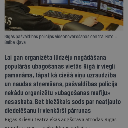
Rīgas pašvaldības policijas videonovērošanas centrā. Foto —
Baiba Kļava
Lai gan organizēta lūdzēju nogādāšana
populārās ubagošanas vietās Rīgā ir viegli
pamanāma, tāpat kā ciešā viņu uzraudzība
un naudas atņemšana, pašvaldības policija
nekādu organizētu «ubagošanas mafiju»
nesaskata. Bet biežākais sods par neatļauto
diedelēšanu ir vienkārši pārrunas
Rīgas Krievu teātra ēkas augšstāvā atrodas Rīgas
«modrā acs» — pašvaldības policijas