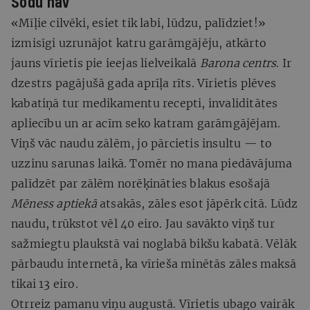
Sodu nav
«Mīļie cilvēki, esiet tik labi, lūdzu, palīdziet!»
izmisīgi uzrunājot katru garāmgājēju, atkārto
jauns vīrietis pie ieejas lielveikalā
Barona centrs
. Ir
dzestrs pagājušā gada aprīļa rīts. Vīrietis plēves
kabatiņā tur medikamentu recepti, invaliditātes
apliecību un ar acīm seko katram garāmgājējam.
Viņš vāc naudu zālēm, jo pārcietis insultu — to
uzzinu sarunas laikā. Tomēr no mana piedāvājuma
palīdzēt par zālēm norēķināties blakus esošajā
Mēness
aptiekā
atsakās, zāles esot jāpērk citā. Lūdz
naudu, trūkstot vēl 40 eiro. Jau savākto viņš tur
sažmiegtu plaukstā vai noglabā bikšu kabatā. Vēlāk
pārbaudu internetā, ka vīrieša minētās zāles maksā
tikai 13 eiro.
Otrreiz pamanu viņu augustā. Vīrietis ubago vairāk