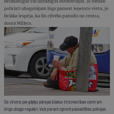
nelikumīgus vai uzbāzīgus diedelētājus. Jo biežāk
policisti ubagotājam lūgs pamest ieņemto vietu, jo
lielāka iespēja, ka šis cilvēks pazudīs no centra,
domā Millers.
Šis vīrietis pie gājēju pārejas blakus tirdzniecības centram
Origo ubago regulāri. Viņš parasti ignorē pašvaldības policijas