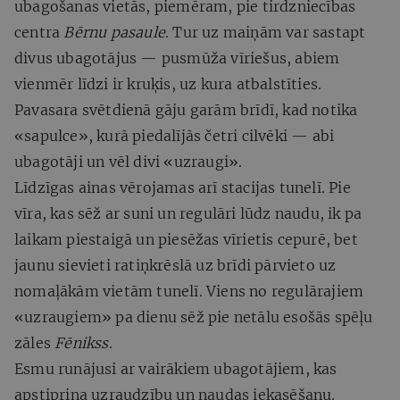
ubagošanas vietās, piemēram, pie tirdzniecības
centra
Bērnu pasaule
. Tur uz maiņām var sastapt
divus ubagotājus — pusmūža vīriešus, abiem
vienmēr līdzi ir kruķis, uz kura atbalstīties.
Pavasara svētdienā gāju garām brīdī, kad notika
«sapulce», kurā piedalījās četri cilvēki — abi
ubagotāji un vēl divi «uzraugi».
Līdzīgas ainas vērojamas arī stacijas tunelī. Pie
vīra, kas sēž ar suni un regulāri lūdz naudu, ik pa
laikam piestaigā un piesēžas vīrietis cepurē, bet
jaunu sievieti ratiņkrēslā uz brīdi pārvieto uz
nomaļākām vietām tunelī. Viens no regulārajiem
«uzraugiem» pa dienu sēž pie netālu esošās spēļu
zāles
Fēnikss
.
Esmu runājusi ar vairākiem ubagotājiem, kas
apstiprina uzraudzību un naudas iekasēšanu.