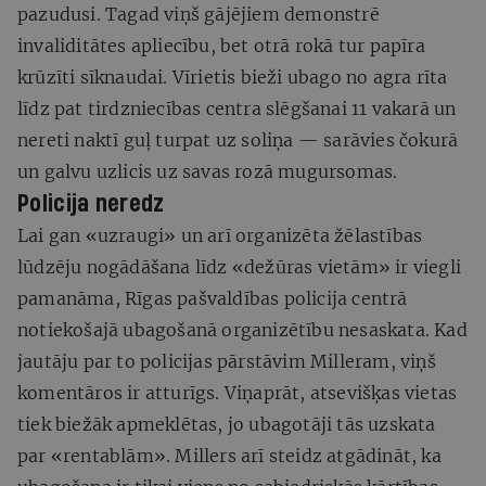
pazudusi. Tagad viņš gājējiem demonstrē
invaliditātes apliecību, bet otrā rokā tur papīra
krūzīti sīknaudai. Vīrietis bieži ubago no agra rīta
līdz pat tirdzniecības centra slēgšanai 11 vakarā un
nereti naktī guļ turpat uz soliņa — sarāvies čokurā
un galvu uzlicis uz savas rozā mugursomas.
Policija neredz
Lai gan «uzraugi» un arī organizēta žēlastības
lūdzēju nogādāšana līdz «dežūras vietām» ir viegli
pamanāma, Rīgas pašvaldības policija centrā
notiekošajā ubagošanā organizētību nesaskata. Kad
jautāju par to policijas pārstāvim Milleram, viņš
komentāros ir atturīgs. Viņaprāt, atsevišķas vietas
tiek biežāk apmeklētas, jo ubagotāji tās uzskata
par «rentablām». Millers arī steidz atgādināt, ka