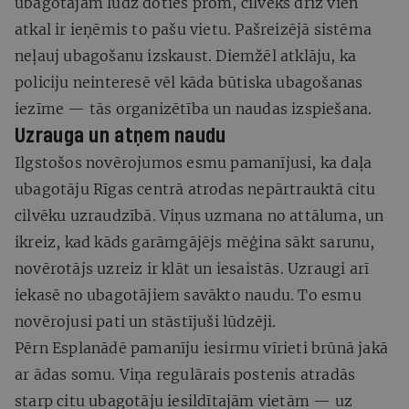
ubagotājam lūdz doties prom, cilvēks drīz vien
atkal ir ieņēmis to pašu vietu. Pašreizējā sistēma
neļauj ubagošanu izskaust. Diemžēl atklāju, ka
policiju neinteresē vēl kāda būtiska ubagošanas
iezīme — tās organizētība un naudas izspiešana.
Uzrauga un atņem naudu
Ilgstošos novērojumos esmu pamanījusi, ka daļa
ubagotāju Rīgas centrā atrodas nepārtrauktā citu
cilvēku uzraudzībā. Viņus uzmana no attāluma, un
ikreiz, kad kāds garāmgājējs mēģina sākt sarunu,
novērotājs uzreiz ir klāt un iesaistās. Uzraugi arī
iekasē no ubagotājiem savākto naudu. To esmu
novērojusi pati un stāstījuši lūdzēji.
Pērn Esplanādē pamanīju iesirmu vīrieti brūnā jakā
ar ādas somu. Viņa regulārais postenis atradās
starp citu ubagotāju iesildītajām vietām — uz