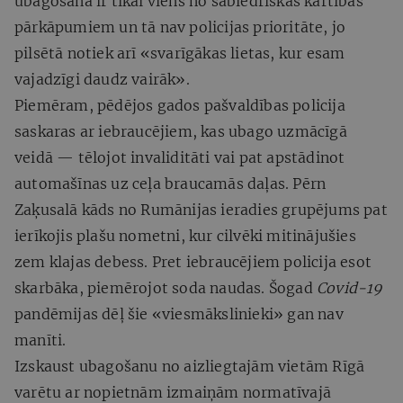
ubagošana ir tikai viens no sabiedriskās kārtības
pārkāpumiem un tā nav policijas prioritāte, jo
pilsētā notiek arī «svarīgākas lietas, kur esam
vajadzīgi daudz vairāk».
Piemēram, pēdējos gados pašvaldības policija
saskaras ar iebraucējiem, kas ubago uzmācīgā
veidā — tēlojot invaliditāti vai pat apstādinot
automašīnas uz ceļa braucamās daļas. Pērn
Zaķusalā kāds no Rumānijas ieradies grupējums pat
ierīkojis plašu nometni, kur cilvēki mitinājušies
zem klajas debess. Pret iebraucējiem policija esot
skarbāka, piemērojot soda naudas. Šogad
Covid-19
pandēmijas dēļ šie «viesmākslinieki» gan nav
manīti.
Izskaust ubagošanu no aizliegtajām vietām Rīgā
varētu ar nopietnām izmaiņām normatīvajā