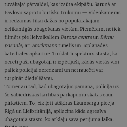
tuvākajai pārvaldei, kas izsūta ekipāžu. Sarunā ar
Pavlovu saprotu būtisku trūkumu — videokamerās
ir redzamas tikai dažas no populārākajām
nelikumīgās ubagošanas vietām. Piemēram, netiek
filmēts pie lielveikaliem
Barona centrs
un
Bērnu
pasaule
, arī
Stockmann
tunelis un Esplanādes
katedrāles apkārtne. Turklāt inspektors stāsta, ka
nereti paši ubagotāji ir izpētījuši, kādās vietās viņi
paliek policijai neredzami un netraucēti var
turpināt diedelēšanu.
Tomēr arī tad, kad ubagotājus pamana, policija uz
šo sabiedriskās kārtības pārkāpumu skatās caur
pirkstiem. To, cik ļoti atšķiras likumsargu pieeja
Rīgā un Lielbritānijā, apliecina kāda agresīva
ubagotāja stāsts, ko atklāju sava pētījuma laikā.