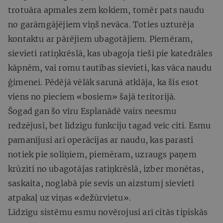
trotuāra apmales zem kokiem, tomēr pats naudu
no garāmgājējiem viņš nevāca. Toties uzturēja
kontaktu ar pārējiem ubagotājiem. Piemēram,
sievieti ratiņkrēslā, kas ubagoja tieši pie katedrāles
kāpnēm, vai romu tautības sievieti, kas vāca naudu
ģimenei. Pēdējā vēlāk sarunā atklāja, ka šis esot
viens no pieciem «bosiem» šajā teritorijā.
Šogad gan šo vīru Esplanādē vairs neesmu
redzējusi, bet līdzīgu funkciju tagad veic citi. Esmu
pamanījusi arī operācijas ar naudu, kas parasti
notiek pie soliņiem, piemēram, uzraugs paņem
krūzīti no ubagotājas ratiņkrēslā, izber monētas,
saskaita, noglabā pie sevis un aizstumj sievieti
atpakaļ uz viņas «dežūrvietu».
Līdzīgu sistēmu esmu novērojusi arī citās tipiskās