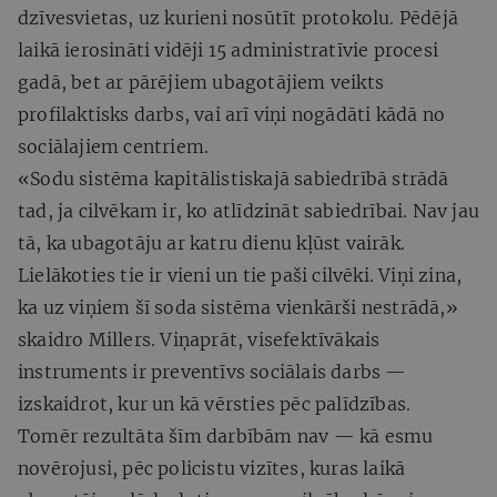
dzīvesvietas, uz kurieni nosūtīt protokolu. Pēdējā
laikā ierosināti vidēji 15 administratīvie procesi
gadā, bet ar pārējiem ubagotājiem veikts
profilaktisks darbs, vai arī viņi nogādāti kādā no
sociālajiem centriem.
«Sodu sistēma kapitālistiskajā sabiedrībā strādā
tad, ja cilvēkam ir, ko atlīdzināt sabiedrībai. Nav jau
tā, ka ubagotāju ar katru dienu kļūst vairāk.
Lielākoties tie ir vieni un tie paši cilvēki. Viņi zina,
ka uz viņiem šī soda sistēma vienkārši nestrādā,»
skaidro Millers. Viņaprāt, visefektīvākais
instruments ir preventīvs sociālais darbs —
izskaidrot, kur un kā vērsties pēc palīdzības.
Tomēr rezultāta šīm darbībām nav — kā esmu
novērojusi, pēc policistu vizītes, kuras laikā