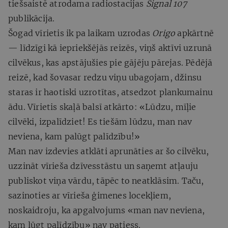
tiešsaistē atrodama radiostacijas
Signal 107
publikācija.
Šogad vīrietis ik pa laikam uzrodas
Origo
apkārtnē
— līdzīgi kā iepriekšējās reizēs, viņš aktīvi uzrunā
cilvēkus, kas apstājušies pie gājēju pārejas. Pēdējā
reizē, kad šovasar redzu viņu ubagojam, džinsu
staras ir haotiski uzrotītas, atsedzot plankumainu
ādu. Vīrietis skaļā balsī atkārto: «Lūdzu, mīļie
cilvēki, izpalīdziet! Es tiešām lūdzu, man nav
neviena, kam palūgt palīdzību!»
Man nav izdevies atklāti aprunāties ar šo cilvēku,
uzzināt vīrieša dzīvesstāstu un saņemt atļauju
publiskot viņa vārdu, tāpēc to neatklāsim. Taču,
sazinoties ar vīrieša ģimenes locekļiem,
noskaidroju, ka apgalvojums «man nav neviena,
kam lūgt palīdzību» nav patiess.