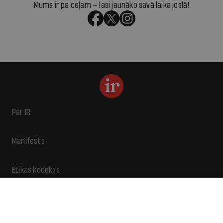
Mums ir pa ceļam — lasi jaunāko savā laika joslā!
Par IR
Manifests
Ētikas kodekss
Pakalpojumu sniegšanas noteikumi