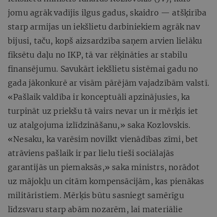
jomu agrāk vadījis ilgus gadus, skaidro — atšķirība
starp armijas un iekšlietu darbiniekiem agrāk nav
bijusi, taču, kopš aizsardzība saņem arvien lielāku
fiksētu daļu no IKP, tā var rēķināties ar stabilu
finansējumu. Savukārt iekšlietu sistēmai gadu no
gada jākonkurē ar visām pārējām vajadzībām valstī.
«Pašlaik valdība ir konceptuāli apzinājusies, ka
turpināt uz priekšu tā vairs nevar un ir mērķis iet
uz atalgojuma izlīdzināšanu,» saka Kozlovskis.
«Nesaku, ka varēsim novilkt vienādības zīmi, bet
atrāviens pašlaik ir par lielu tieši sociālajās
garantijās un piemaksās,» saka ministrs, norādot
uz mājokļu un citām kompensācijām, kas pienākas
militāristiem. Mērķis būtu sasniegt samērīgu
līdzsvaru starp abām nozarēm, lai materiālie