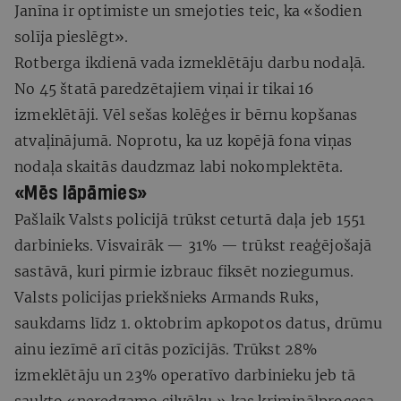
Janīna ir optimiste un smejoties teic, ka «šodien
solīja pieslēgt».
Rotberga ikdienā vada izmeklētāju darbu nodaļā.
No 45 štatā paredzētajiem viņai ir tikai 16
izmeklētāji. Vēl sešas kolēģes ir bērnu kopšanas
atvaļinājumā. Noprotu, ka uz kopējā fona viņas
nodaļa skaitās daudzmaz labi nokomplektēta.
«Mēs lāpāmies»
Pašlaik Valsts policijā trūkst ceturtā daļa jeb 1551
darbinieks. Visvairāk — 31% — trūkst reaģējošajā
sastāvā, kuri pirmie izbrauc fiksēt noziegumus.
Valsts policijas priekšnieks Armands Ruks,
saukdams līdz 1. oktobrim apkopotos datus, drūmu
ainu iezīmē arī citās pozīcijās. Trūkst 28%
izmeklētāju un 23% operatīvo darbinieku jeb tā
saukto «neredzamo cilvēku,» kas kriminālprocesa