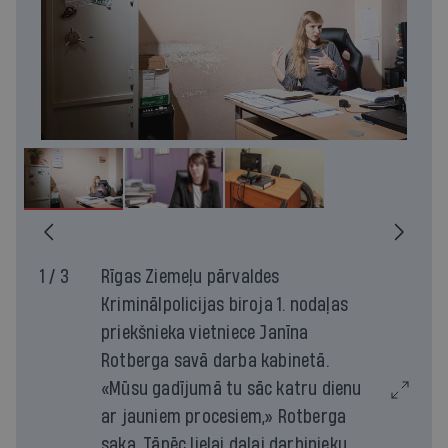
1 / 3
Rīgas Ziemeļu pārvaldes
Kriminālpolicijas biroja 1. nodaļas
priekšnieka vietniece Janīna
Rotberga savā darba kabinetā.
«Mūsu gadījumā tu sāc katru dienu
ar jauniem procesiem,» Rotberga
saka. Tāpēc lielai daļai darbinieku