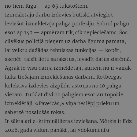
no tiem Rīgā — ap 65 tūkstošiem.
Izmeklētāju darbu izdevies būtiski atvieglot,
ieviešot izmeklētāja palīga profesiju. Šobrīd palīgu
esot ap 140 — apmēram tik, cik nepieciešams. Šos
cilvēkus policijā pieņem uz darba līguma pamata,
lai veiktu dažādas tehniskas funkcijas — kopēt,
skenēt, taisīt lietu sarakstus, ievadīt datus sistēmā.
Agrāk to visu darīja izmeklētāji, kuriem nu ir vairāk
laika tiešajam izmeklēšanas darbam. Rotbergas
kolektīvā izdevies aizpildīt astoņas no 10 palīga
vietām. Turklāt divi no palīgiem esot arī topošie
izmeklētāji. «Paveicās,» viņa neslēpj prieku un
saberzē nosalušās rokas.
Ir sākta arī e-krimināllietas ieviešana. Mērķis ir līdz
2026. gada vidum panākt, lai «dokumentu