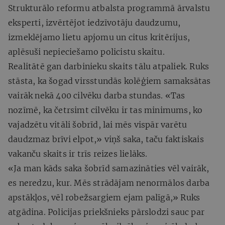
Strukturālo reformu atbalsta programmā ārvalstu
eksperti, izvērtējot iedzīvotāju daudzumu,
izmeklējamo lietu apjomu un citus kritērijus,
aplēsuši nepieciešamo policistu skaitu.
Realitātē gan darbinieku skaits tālu atpaliek. Ruks
stāsta, ka šogad virsstundās kolēģiem samaksātas
vairāk nekā 400 cilvēku darba stundas. «Tas
nozīmē, ka četrsimt cilvēku ir tas minimums, ko
vajadzētu vitāli šobrīd, lai mēs vispār varētu
daudzmaz brīvi elpot,» viņš saka, taču faktiskais
vakanču skaits ir trīs reizes lielāks.
«Ja man kāds saka šobrīd samazināties vēl vairāk,
es neredzu, kur. Mēs strādājam nenormālos darba
apstākļos, vēl robežsargiem ejam palīgā,» Ruks
atgādina. Policijas priekšnieks pārslodzi sauc par