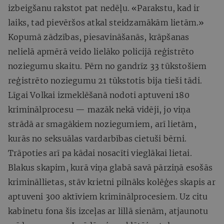
izbeigšanu rakstot pat nedēļu. «Parakstu, kad ir
laiks, tad pievēršos atkal steidzamākām lietām.»
Kopumā zādzības, piesavināšanās, krāpšanas
nelielā apmērā veido lielāko policijā reģistrēto
noziegumu skaitu. Pērn no gandrīz 33 tūkstošiem
reģistrēto noziegumu 21 tūkstotis bija tieši tādi.
Līgai Volkai izmeklēšanā nodoti aptuveni 180
kriminālprocesu — mazāk nekā vidēji, jo viņa
strādā ar smagākiem noziegumiem, arī lietām,
kurās no seksuālas vardarbības cietuši bērni.
Trāpoties arī pa kādai nosacīti vieglākai lietai.
Blakus skapim, kurā viņa glabā savā pārziņā esošās
krimināllietas, stāv krietni pilnāks kolēģes skapis ar
aptuveni 300 aktīviem kriminālprocesiem. Uz citu
kabinetu fona šis izceļas ar lillā sienām, atjaunotu