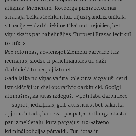
atšķīrās. Piemēram, Rotberga pirms reformas
strādāja Teikas iecirknī, kur bijusi gandrīz unikāla
situācija — darbinieki ne tikai noturējušies, bet
viņu skaits pat palielinājies. Turpretī Brasas iecirknī
to trūcis.
Pēc reformas, apvienojot Ziemeļu pārvaldē trīs
iecirkņus, slodze ir palielinājusies un daži
darbinieki to nespēj izturēt.
Gada laikā
no viņas vadītā kolektīva aizgājuši četri
izmeklētāji un divi operatīvie darbinieki. Godīgi
atzinušies, ka jūtas izdeguši. «Ļoti laba darbiniece
— saprot, iedziļinās, grib attīstīties, bet saka, ka
apjoms ir tāds, ka nevar paspēt,» Rotberga stāsta
par izmeklētāju, kura pārgājusi uz Galveno
kriminālpolicijas pārvaldi. Tur lietas ir