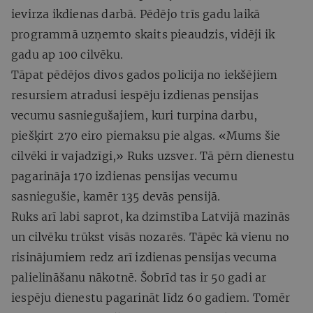
ievirza ikdienas darbā. Pēdējo trīs gadu laikā
programmā uzņemto skaits pieaudzis, vidēji ik
gadu ap 100 cilvēku.
Tāpat pēdējos divos gados policija no iekšējiem
resursiem atradusi iespēju izdienas pensijas
vecumu sasniegušajiem, kuri turpina darbu,
piešķirt 270 eiro piemaksu pie algas. «Mums šie
cilvēki ir vajadzīgi,» Ruks uzsver. Tā pērn dienestu
pagarināja 170 izdienas pensijas vecumu
sasniegušie, kamēr 135 devās pensijā.
Ruks arī labi saprot, ka dzimstība Latvijā mazinās
un cilvēku trūkst visās nozarēs. Tāpēc kā vienu no
risinājumiem redz arī izdienas pensijas vecuma
palielināšanu nākotnē. Šobrīd tas ir 50 gadi ar
iespēju dienestu pagarināt līdz 60 gadiem. Tomēr