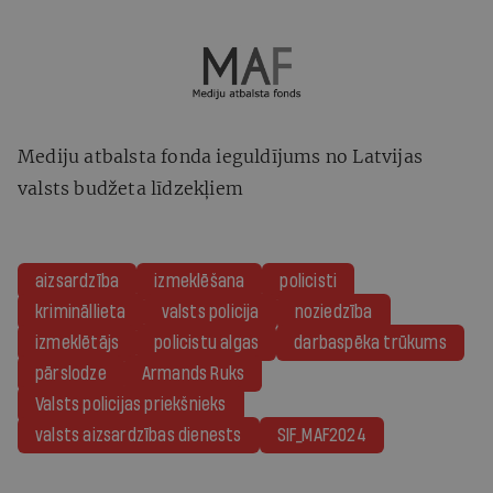
Mediju atbalsta fonda ieguldījums no Latvijas
valsts budžeta līdzekļiem
aizsardzība
izmeklēšana
policisti
krimināllieta
valsts policija
noziedzība
izmeklētājs
policistu algas
darbaspēka trūkums
pārslodze
Armands Ruks
Valsts policijas priekšnieks
valsts aizsardzības dienests
SIF_MAF2024