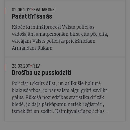
02.06.2021
IEVA JAKONE
Pašattīrīšanās
Kāpēc kriminālprocesi Valsts policijas
vadošajām amatpersonām birst cits pēc cita,
vaicājam Valsts policijas priekšniekam
Armandam Rukam
23.03.2011
IR.LV
Drošība uz pusslodzīti
Policistu skaits dilst, un atlikušie halturē
blakusdarbos, jo par valsts algu grūti savilkt
galus. Rūkošā noziedzības statistika drīzāk
biedē, jo daļa pārkāpumu netiek reģistrēti,
izmeklēti un sodīti. Kaimiņvalstīs policijas
reforma ir sekmīga, bet kā mūsu drošību
ietekmēs ministres Lindas Mūrnieces rosinātais