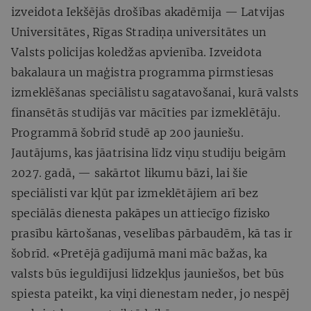
izveidota Iekšējās drošības akadēmija — Latvijas
Universitātes, Rīgas Stradiņa universitātes un
Valsts policijas koledžas apvienība. Izveidota
bakalaura un maģistra programma pirmstiesas
izmeklēšanas speciālistu sagatavošanai, kurā valsts
finansētās studijās var mācīties par izmeklētāju.
Programmā šobrīd studē ap 200 jauniešu.
Jautājums, kas jāatrisina līdz viņu studiju beigām
2027. gadā, — sakārtot likumu bāzi, lai šie
speciālisti var kļūt par izmeklētājiem arī bez
speciālās dienesta pakāpes un attiecīgo fizisko
prasību kārtošanas, veselības pārbaudēm, kā tas ir
šobrīd. «Pretējā gadījumā mani māc bažas, ka
valsts būs ieguldījusi līdzekļus jauniešos, bet būs
spiesta pateikt, ka viņi dienestam neder, jo nespēj