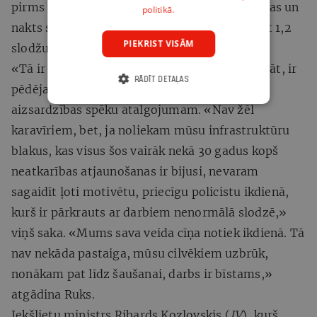
pirms nodokļu nomaksas. Strādājot virsstundas un
politikā.
nakts stundās, labākajā gadījumā var nopelnīt 1,2
PIEKRIST VISĀM
slodžu samaksu.
«Tā ir ilgstoša netaisnība,» Ruks saka. Viņaprāt, ir
RĀDĪT DETAĻAS
pēdējais brīdis policistu atalgojumu tuvināt
aizsardzības spēku atalgojumam. «Nav žēl
karavīriem, bet, ja noliekam mūsu infrastruktūru
blakus, kas visus šos vairāk nekā 30 gadus kopš
neatkarības atjaunošanas ir bijusi, nevaram
sagaidīt ļoti motivētu, priecīgu policistu ikdienā,
kurš ir pārkrauts ar darbiem nenormālā slodzē,»
viņš saka. «Mums sava veida cīņa notiek ikdienā. Tā
nav nekāda pastaiga, mūsu cilvēkiem uzbrūk,
nonākam pat līdz šaušanai, darbs ir bīstams,»
atgādina Ruks.
Iekšlietu ministrs Rihards Kozlovskis (
JV
), kurš