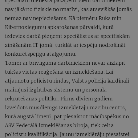
speciālām dienesta pakāpēm, šiem darbiniekiem
nav jākārto fiziskie normatīvi, kas atsevišķās jomās
nemaz nav nepieciešams. Kā piemēru Ruks min
Kibernoziegumu apkarošanas pārvaldi, kurā
izdevies darbā pieņemt speciālistus ar specifiskām
zināšanām IT jomā, turklāt ar iespēju nodrošināt
konkurētspējīgu atalgojumu.
Tomēr ar brīvlīguma darbiniekiem nevar aizlāpīt
tukšās vietas reaģēšanā un izmeklēšanā. Lai
atjaunotu policistu rindas, Valsts policija kardināli
mainījusi izglītības sistēmu un personāla
rekrutēšanas politiku. Pirms diviem gadiem
izveidots mūsdienīgs Izmeklētāju mācību centrs,
kurā augstā līmenī, pat piesaistot mācībspēkus no
ASV Federālā izmeklēšanas biroja, tiek celta
policistu kvalifikācija. Jaunu izmeklētāju piesaistei