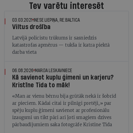
Tev varētu interesēt
03.03.2021
INESE LIEPIŅA, RE:BALTICA
Viltus drošība
Latvijā policistu trūkums ir sasniedzis
katastrofas apmērus — tukša ir katra piektā
darba vieta
06.08.2026
MARIJA LESKAVNIECE
Kā savienot kuplu ģimeni un karjeru?
Kristīne Tida to māk!
«Man ar vienu bērnu bija grūtāk nekā ir šobrīd
ar pieciem. Kādai citai ir pilnīgi pretēji,» par
spēju kuplu ģimeni savienot ar profesionālu
izaugsmi un tikt pāri arī ļoti smagiem dzīves
pārbaudījumiem saka fotogrāfe Kristīne Tīda