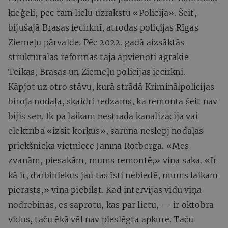
ķieģeli, pēc tam lielu uzrakstu «Policija». Šeit,
bijušajā Brasas iecirknī, atrodas policijas Rīgas
Ziemeļu pārvalde. Pēc 2022. gadā aizsāktās
strukturālās reformas tajā apvienoti agrākie
Teikas, Brasas un Ziemeļu policijas iecirkņi.
Kāpjot uz otro stāvu, kurā strādā Kriminālpolicijas
biroja nodaļa, skaidri redzams, ka remonta šeit nav
bijis sen. Ik pa laikam nestrādā kanalizācija vai
elektrība «izsit korķus», sarunā neslēpj nodaļas
priekšnieka vietniece Janīna Rotberga. «Mēs
zvanām, piesakām, mums remontē,» viņa saka. «Ir
kā ir, darbiniekus jau tas īsti nebiedē, mums laikam
pierasts,» viņa piebilst. Kad intervijas vidū viņa
nodrebinās, es saprotu, kas par lietu, — ir oktobra
vidus, taču ēkā vēl nav pieslēgta apkure. Taču