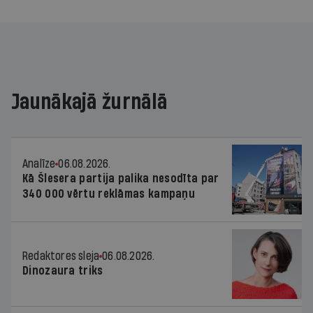
policistu skaita samazinājums, ja jau tagad
likuma sargi daudzviet redzami tikai televizorā?
Jaunākajā žurnālā
Analīze
06.08.2026.
Kā Šlesera partija palika nesodīta par
340 000 vērtu reklāmas kampaņu
Redaktores sleja
06.08.2026.
Dinozaura triks