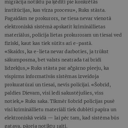
migrācija notiktu pa ķēdīti pie konkrētās
institūcijas, kas virza procesu», Ruks stāsta.
Pagaidām ne prokurors, ne tiesa nevar vienotā
elektroniskā sistēmā apskatīt krimināllietas
materiālus, policija lietas prokuroram un tiesai ved
fiziski, kaut kas tiek sūtīts arī e-pastā.
«Skaidrs, ka e-lieta nevar darboties, ja trūkst
sākumposma, bet valsts neatrada tai brīdī
līdzekļus,» Ruks stāsta par ačgārno pieeju, ka
vispirms informatīvās sistēmas izveidoja
prokuratūrai un tiesai, nevis policijai. «Šobrīd,
paldies Dievam, visi ledi sakustējušies, viss
notiek,» Ruks saka. Tikmēr šobrīd policijas pusē
visi krimināllietu materiāli tiek dublēti papīra un
elektroniskā veidā — lai pēc tam, kad sistēma būs
gatava, pāreja notiktu raiti.