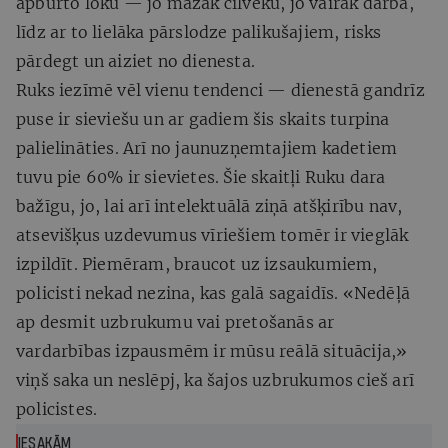
apburto loku — jo mazāk cilvēku, jo vairāk darba,
līdz ar to lielāka pārslodze palikušajiem, risks
pārdegt un aiziet no dienesta.
Ruks iezīmē vēl vienu tendenci — dienestā gandrīz
puse ir sieviešu un ar gadiem šis skaits turpina
palielināties. Arī no jaunuzņemtajiem kadetiem
tuvu pie 60% ir sievietes. Šie skaitļi Ruku dara
bažīgu, jo, lai arī intelektuālā ziņā atšķirību nav,
atsevišķus uzdevumus vīriešiem tomēr ir vieglāk
izpildīt. Piemēram, braucot uz izsaukumiem,
policisti nekad nezina, kas galā sagaidīs. «Nedēļā
ap desmit uzbrukumu vai pretošanās ar
vardarbības izpausmēm ir mūsu reālā situācija,»
viņš saka un neslēpj, ka šajos uzbrukumos cieš arī
policistes.
IESAKĀM