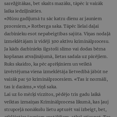
sarežģītākas, bet skaits mazāks, tāpēc ir vairāk
laika iedziļināties.
«Mūsu gadījumā tu sāc katru dienu ar jauniem
procesiem,» Rotberga saka. Tāpēc lielai daļai
darbinieku esot nepabeigtības sajūta. Viņas nodaļā
izmeklētājam ir vidēji 300 aktīvu kriminālprocesu.
Ja kāds darbinieks ilgstoši slimo vai dodas bērna
kopšanas atvaļinājumā, lietas sadala uz pārējiem.
Ruks skaidro, ka pēc aprēķiniem un veiktā
izvērtējuma viena izmeklētāja lietvedībā jābūt ne
vairāk par 50 kriminālprocesiem. «Tas ir normāli,
tas ir darāms,» viņš saka.
Lai uz šo mērķi virzītos, pēdējo trīs gadu laikā
veiktas izmaiņas Kriminālprocesa likumā, kas ļauj
strupceļā nonākušu lietu apturēt vai izbeigt, bet,
atklājoties jauniem apstākļiem, atkal atjaunot. Tas