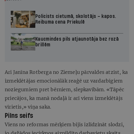
Policists cietumā, skolotājs – kapos.
Reibuma cena Priekulē
Kaucmindes pils atjaunotāja bez rozā
brillēm
Arī Janīna Rotberga no Ziemeļu pārvaldes atzīst, ka
izmeklētājas emocionālāk reaģē uz vardarbīgiem
noziegumiem pret bērniem, slepkavībām. «Tāpēc
priecājos, ka manā nodaļā ir arī viens izmeklētājs
vīrietis,» viņa saka.
Pilns seifs
Viens no reformas mērķiem bijis izlīdzināt slodzi,
jo dažādos iecirkņos aizpildīto darbavietu skaits