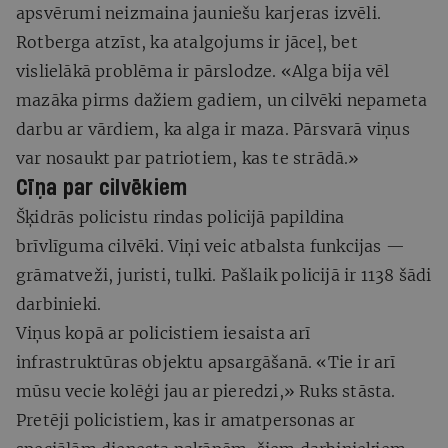
apsvērumi neizmaina jauniešu karjeras izvēli.
Rotberga atzīst, ka atalgojums ir jāceļ, bet
vislielākā problēma ir pārslodze. «Alga bija vēl
mazāka pirms dažiem gadiem, un cilvēki nepameta
darbu ar vārdiem, ka alga ir maza. Pārsvarā viņus
var nosaukt par patriotiem, kas te strādā.»
Cīņa par cilvēkiem
Šķidrās policistu rindas policijā papildina
brīvlīguma cilvēki. Viņi veic atbalsta funkcijas —
grāmatveži, juristi, tulki. Pašlaik policijā ir 1138 šādi
darbinieki.
Viņus kopā ar policistiem iesaista arī
infrastruktūras objektu apsargāšanā. «Tie ir arī
mūsu vecie kolēģi jau ar pieredzi,» Ruks stāsta.
Pretēji policistiem, kas ir amatpersonas ar