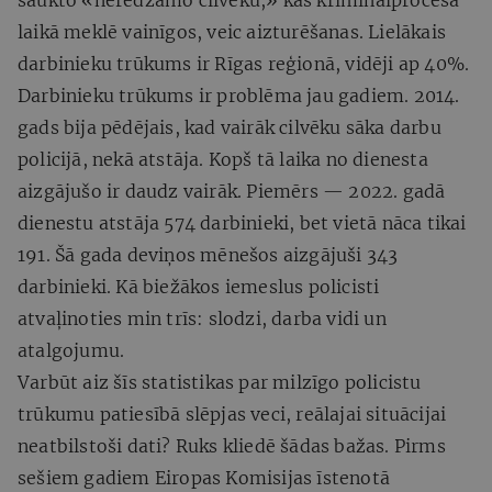
laikā meklē vainīgos, veic aizturēšanas. Lielākais
darbinieku trūkums ir Rīgas reģionā, vidēji ap 40%.
Darbinieku trūkums ir problēma jau gadiem. 2014.
gads bija pēdējais, kad vairāk cilvēku sāka darbu
policijā, nekā atstāja. Kopš tā laika no dienesta
aizgājušo ir daudz vairāk. Piemērs — 2022. gadā
dienestu atstāja 574 darbinieki, bet vietā nāca tikai
191. Šā gada deviņos mēnešos aizgājuši 343
darbinieki. Kā biežākos iemeslus policisti
atvaļinoties min trīs: slodzi, darba vidi un
atalgojumu.
Varbūt aiz šīs statistikas par milzīgo policistu
trūkumu patiesībā slēpjas veci, reālajai situācijai
neatbilstoši dati? Ruks kliedē šādas bažas. Pirms
sešiem gadiem Eiropas Komisijas īstenotā