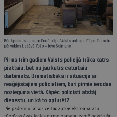
Bēdīgs skats — uzgaidāmā telpa Valsts policijas Rīgas Ziemeļu
pārvaldes 1. stāvā. Foto — Ieva Salmane
Pirms trim gadiem Valsts policijā trūka katrs
piektais, bet nu jau katrs ceturtais
darbinieks. Dramatiskākā ir situācija ar
reaģējošajiem policistiem, kuri pirmie ierodas
nozieguma vietā. Kāpēc policisti atstāj
dienestu, un kā to apturēt?
Pie padomju laikos celtās autoelektroaparātu
rūpnīcas ēkas ieejas pirmo pamanu zemē nokritušu