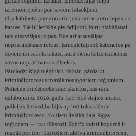
grīdas segumu. Izrādās, izmeklētājas telpu
izremontējušas par saviem līdzekļiem.
Citā kabinetā pamanu stūrī sakrautas autoriepas un
kastes. Tie ir lietiskie pierādījumi, kuru glabāšanai
nav atsevišķas telpas. Nav arī atsevišķas
nopratināšanas telpas. Izmeklētāji sēž kabinetos pa
diviem un sadala laikus, kurā dienā katrs uzaicinās
savus nopratināmos cilvēkus.
Pārslodzi Rīgā mēģināts risināt, pārdalot
kriminālprocesus mazāk noslogotiem reģioniem.
Policijas priekšnieks sauc skaitļus, kas rāda
uzlabojumu. 2020. gadā, kad viņš stājies amatā,
policijas lietvedībā bijis ap 160 tūkstošiem
kriminālprocesu. No tiem lielākā daļa Rīgas
reģionam — 122 tūkstoši. Šobrīd valstī kopumā ir
mazāk par 100 tūkstošiem aktīvu kriminālprocesu,