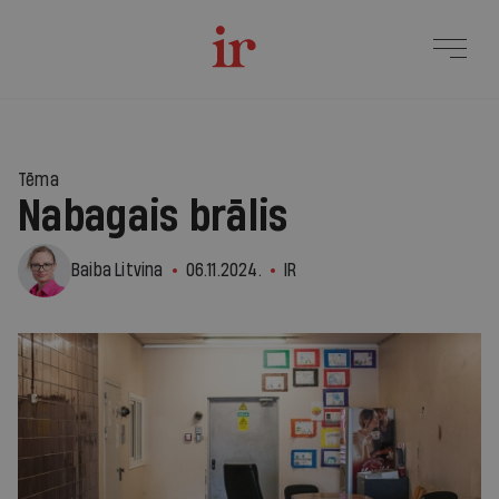
Tēma
Nabagais brālis
Baiba Litvina
06.11.2024.
IR