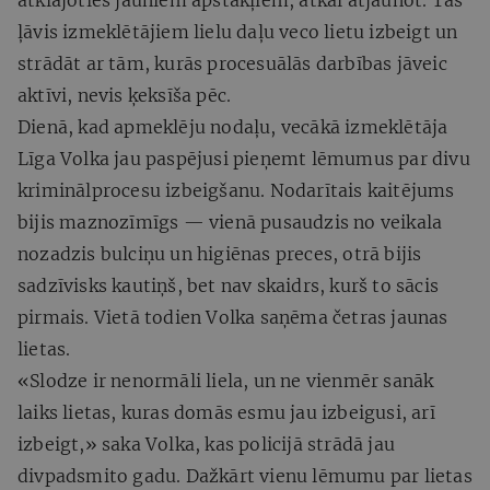
ļāvis izmeklētājiem lielu daļu veco lietu izbeigt un
strādāt ar tām, kurās procesuālās darbības jāveic
aktīvi, nevis ķeksīša pēc.
Dienā, kad apmeklēju nodaļu, vecākā izmeklētāja
Līga Volka jau paspējusi pieņemt lēmumus par divu
kriminālprocesu izbeigšanu. Nodarītais kaitējums
bijis maznozīmīgs — vienā pusaudzis no veikala
nozadzis bulciņu un higiēnas preces, otrā bijis
sadzīvisks kautiņš, bet nav skaidrs, kurš to sācis
pirmais. Vietā todien Volka saņēma četras jaunas
lietas.
«Slodze ir nenormāli liela, un ne vienmēr sanāk
laiks lietas, kuras domās esmu jau izbeigusi, arī
izbeigt,» saka Volka, kas policijā strādā jau
divpadsmito gadu. Dažkārt vienu lēmumu par lietas