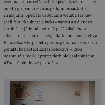
vecuma latiņas celšana būtu jāvērtē, skatoties uz
amatu grupām, ne visos gadījumos šis būtu
risinājums. Speciālo uzdevumu vienībā tas nav
reāli, bet «kabineta cilvēks» varētu arī dienestu
turpināt. «Jādomā, bet tajā pašā laikā dodot
cilvēkam arī sajūtu, ka viņa darbs tiek novērtēts,»
Ruks saka. «Es gribētu piecos gados šo salauzt un
panākt, ka nostabilizējas kolektīvs,» Ruks
nospraudis mērķi apturēt darbinieku aizplūšanu.
«Tad arī pārslodze pazudīs.»