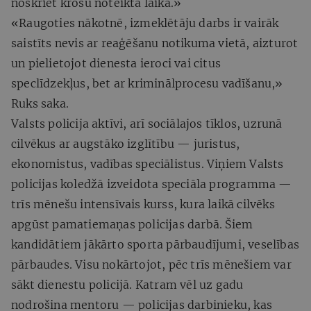
noskriet krosu noteiktā laikā.»
«Raugoties nākotnē, izmeklētāju darbs ir vairāk
saistīts nevis ar reaģēšanu notikuma vietā, aizturot
un pielietojot dienesta ieroci vai citus
speclīdzekļus, bet ar kriminālprocesu vadīšanu,»
Ruks saka.
Valsts policija aktīvi, arī sociālajos tīklos, uzrunā
cilvēkus ar augstāko izglītību — juristus,
ekonomistus, vadības speciālistus. Viņiem Valsts
policijas koledžā izveidota speciāla programma —
trīs mēnešu intensīvais kurss, kura laikā cilvēks
apgūst pamatiemaņas policijas darbā. Šiem
kandidātiem jākārto sporta pārbaudījumi, veselības
pārbaudes. Visu nokārtojot, pēc trīs mēnešiem var
sākt dienestu policijā. Katram vēl uz gadu
nodrošina mentoru — policijas darbinieku, kas