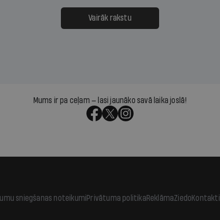
ksāt augstos procentus,
uzcītīga darba, mammas
āpārskaita jau trīs dienas
atbalsts un drosme turpi
Vairāk rakstu
s nākamās sapulces
meteovērojumus arī tad, 
ta vidū?
šķiet, ka tie nevienam na
vajadzīgi
Mums ir pa ceļam — lasi jaunāko savā laika joslā!
jumu sniegšanas noteikumi
Privātuma politika
Reklāma
Ziedo
Kontakti