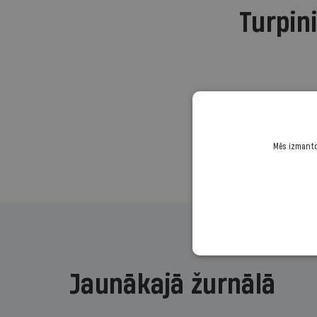
Turpini
Mēs izmantoj
Jaunākajā žurnālā