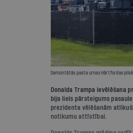
Demontētās pasta urnas Hārtfordas pilsēt
Donalda Trampa ievēlēšana p
bija liels pārsteigums pasaule
prezidenta vēlēšanām atlikuši 
notikumu attīstībai.