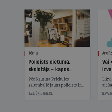
nekonstatē
Tēma
Analī
Policists cietumā,
Vai 
skolotājs – kapos.
izva
Reibuma cena Priekulē
Pēc kautiņa Priekules
Likvi
zaļumballē jauns policists ir
airBa
nonācis cietumā, bet
oblig
ILZE ŠĶIETNIECE
IEVA 
cienījams pedagogs — kapos.
šone
Tik traģiska ir izrādījusies
lemša
divu promiļu reibuma cena
draud