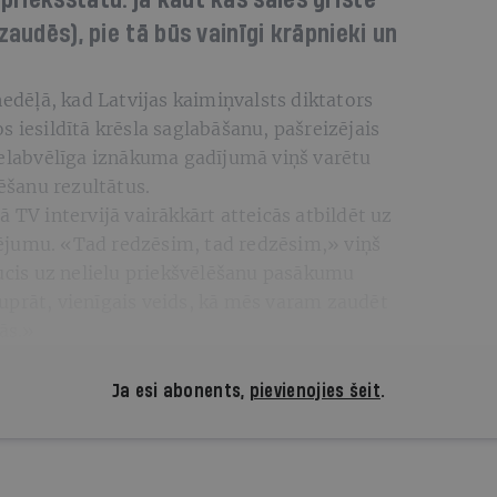
riekšstatu: ja kaut kas saies grīstē
zaudēs), pie tā būs vainīgi krāpnieki un
nedēļā, kad Latvijas kaimiņvalsts diktators
s iesildītā krēsla saglabāšanu, pašreizējais
nelabvēlīga iznākuma gadījumā viņš varētu
ēšanu rezultātus.
 TV intervijā vairākkārt atteicās atbildēt uz
ējumu. «Tad redzēsim, tad redzēsim,» viņš
aucis uz nelielu priekšvēlēšanu pasākumu
uprāt, vienīgais veids, kā mēs varam zaudēt
nās.»
Ja esi abonents,
pievienojies šeit
.