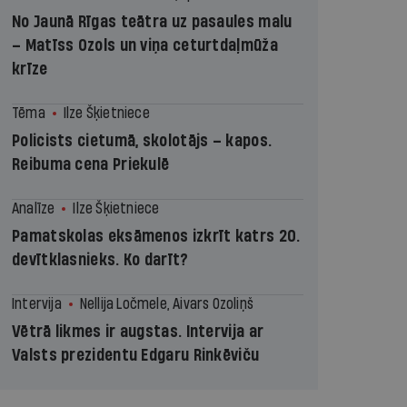
No Jaunā Rīgas teātra uz pasaules malu
– Matīss Ozols un viņa ceturtdaļmūža
krīze
Tēma
Ilze Šķietniece
Policists cietumā, skolotājs – kapos.
Reibuma cena Priekulē
Analīze
Ilze Šķietniece
Pamatskolas eksāmenos izkrīt katrs 20.
devītklasnieks. Ko darīt?
Intervija
Nellija Ločmele, Aivars Ozoliņš
Vētrā likmes ir augstas. Intervija ar
Valsts prezidentu Edgaru Rinkēviču