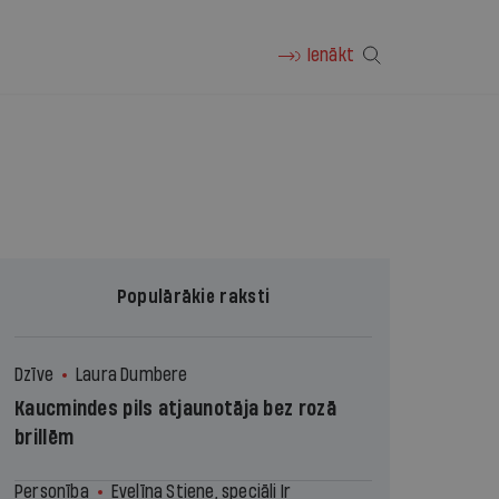
Ienākt
Populārākie raksti
Dzīve
Laura Dumbere
Kaucmindes pils atjaunotāja bez rozā
brillēm
Personība
Evelīna Stiene, speciāli Ir