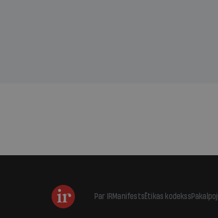
sama
kas j
pirm
augus
Par IR
Manifests
Ētikas kodekss
Pakalpo