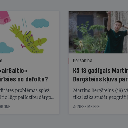
ze
Personība
«airBaltic»
Kā 18 gadīgais Marti
irīsies no defolta?
Bergšteins kļuva par
laika ziņu seju?
ditātes problēmas spiež
Martins Bergšteins (18) v
ltic lūgt palīdzību dārgo
tikai sāks studēt ģeogrāfi
āciju turētājiem, taču
bet viņa sacītajam jau uzt
JAKONE
AGNESE MEIERE
dēļ nebija kvoruma
tūkstošiem laika ziņu ska
nai. Vai lidsabiedrībai
Latvijā. Aiz dažām minū
 defolts, ja tā nespēs
televīzijas ēterā ir 11 gadi