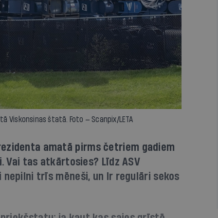
ā Viskonsinas štatā. Foto — Scanpix/LETA
rezidenta amatā pirms četriem gadiem
i. Vai tas atkārtosies? Līdz ASV
nepilni trīs mēneši, un Ir regulāri sekos