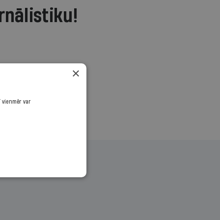
rnālistiku!
.
×
ī vienmēr var