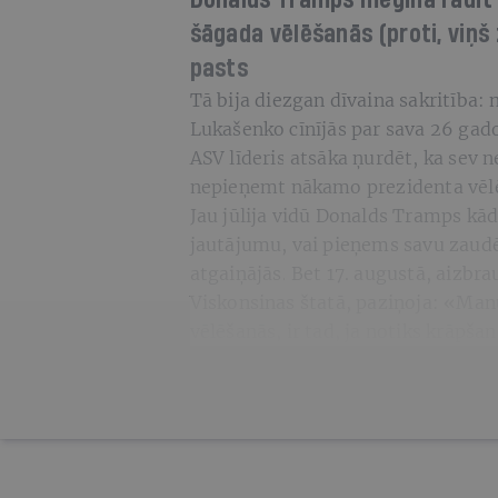
Donalds Tramps mēģina radīt p
šāgada vēlēšanās (proti, viņš 
pasts
Tā bija diezgan dīvaina sakritība: 
Lukašenko cīnījās par sava 26 gado
ASV līderis atsāka ņurdēt, ka sev 
nepieņemt nākamo prezidenta vēl
Jau jūlija vidū Donalds Tramps kādā
jautājumu, vai pieņems savu zaud
atgaiņājās. Bet 17. augustā, aizbr
Viskonsinas štatā, paziņoja: «Man
vēlēšanās, ir tad, ja notiks krāpša