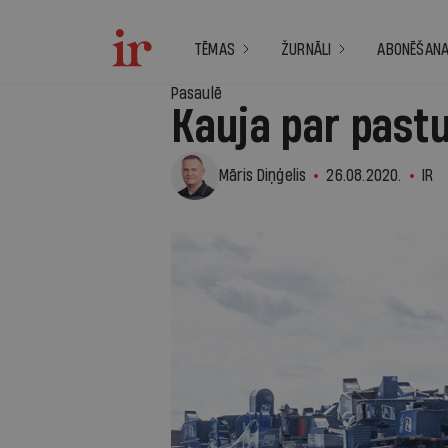
TĒMAS
ŽURNĀLI
ABONĒŠAN
Pasaulē
Kauja par past
Māris Diņģelis
26.08.2020.
IR