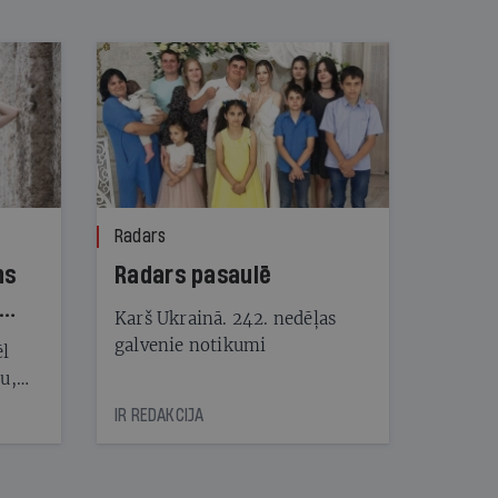
Radars
ns
Radars pasaulē
Karš Ukrainā. 242. nedēļas
galvenie notikumi
ēl
ju,
icas
IR REDAKCIJA
tītāju
tēm