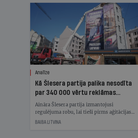
Analīze
Kā Šlesera partija palika nesodīta
par 340 000 vērtu reklāmas
kampaņu
Aināra Šlesera partija izmantojusi
regulējuma robu, lai tieši pirms aģitācijas
starta izreklamētos par summu, kas
BAIBA LITVINA
pārsniedz trešdaļu no likumīgi atļautajiem
kampaņas tēriņiem. KNAB pārkāpumus