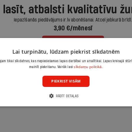
 lasīt, atbalsti kvalitatīvu žu
Iepazīšanās piedāvājums ir.lv abonēšanai. Atcel jebkurā brīdī
3,90 €/mēnesī
Abonēt
Lai turpinātu, lūdzam piekrist sīkdatnēm
am tikai sīkdatnes, kas nepieciešamas lapas darbībai un analītikai. Lapas kreisajā stūr
Citas abonēšanas iespējas meklē šeit
sīkdatņu politikā.
mainīt piekrišanu. Vairāk lasi
PIEKRIST VISĀM
RĀDĪT DETAĻAS