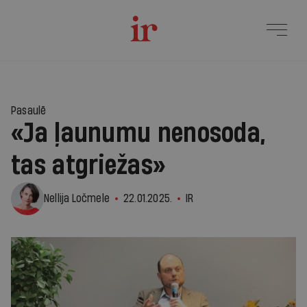
Pasaulē
«Ja ļaunumu nenosoda,
tas atgriežas»
Nellija Ločmele
22.01.2025.
IR