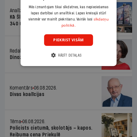
Mēs izmantojam tikai sīkdatnes, kas nepieciešamas
Analīze
06.08.2026.
lapas darbībai un analītikai. Lapas kreisajā stūrī
Kā Šlesera partija palika nesodīta par
sīkdatņu
vienmēr var mainīt piekrišanu. Vairāk lasi
340 000 vērtu reklāmas kampaņu
politikā.
PIEKRIST VISĀM
Redaktores sleja
06.08.2026.
RĀDĪT DETAĻAS
Dinozaura triks
Komentārs
06.08.2026.
Divas koalīcijas
Tēma
06.08.2026.
Policists cietumā, skolotājs – kapos.
Reibuma cena Priekulē