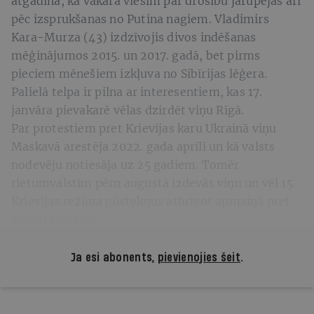
atgādina, ka vakara viesim par drošību jārūpējas arī
pēc izsprukšanas no Putina nagiem. Vladimirs
Kara-Murza (43) izdzīvojis divos indēšanas
mēģinājumos 2015. un 2017. gadā, bet pirms
pieciem mēnešiem izkļuva no Sibīrijas lēģera.
Palielā telpa ir pilna ar interesentiem, kas 17.
janvāra pievakarē vēlas dzirdēt viņu Rīgā.
Par protestiem pret Krievijas karu Ukrainā viņu
Maskavā arestēja 2022. gada aprīlī un kā valsts
nodevēju notiesāja uz 25 gadiem. Tomēr
rietumvalstīm pērn augustā izdevās viņu un vēl 15
Krievijas režīma gūstekņus atbrīvot apmaiņā pret
krievu spiegiem.
Ja esi abonents,
pievienojies šeit
.