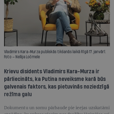
Vladimirs Kara-Murza publiskās tikšanās laikā Rīgā 17. janvārī.
Foto — Nellija Ločmele
Krievu disidents Vladimirs Kara-Murza ir
pārliecināts, ka Putina neveiksme karā būs
galvenais faktors, kas pietuvinās noziedzīgā
režīma galu
Dokumentu un somu pārbaude pie ieejas uzskatāmi