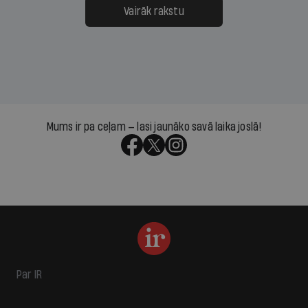
Vairāk rakstu
Mums ir pa ceļam — lasi jaunāko savā laika joslā!
Par IR