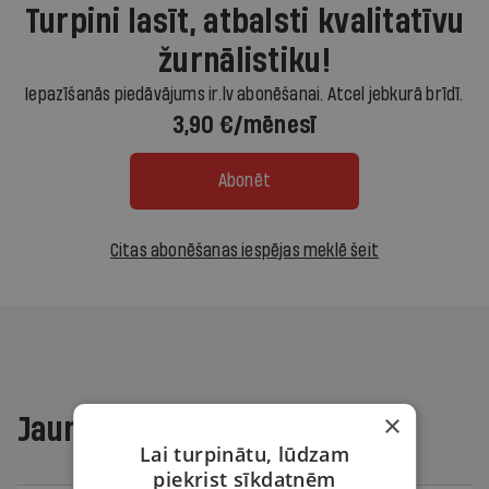
Turpini lasīt, atbalsti kvalitatīvu
žurnālistiku!
Iepazīšanās piedāvājums ir.lv abonēšanai. Atcel jebkurā brīdī.
3,90 €/mēnesī
Abonēt
Citas abonēšanas iespējas meklē šeit
×
Jaunākajā žurnālā
Lai turpinātu, lūdzam
piekrist sīkdatnēm