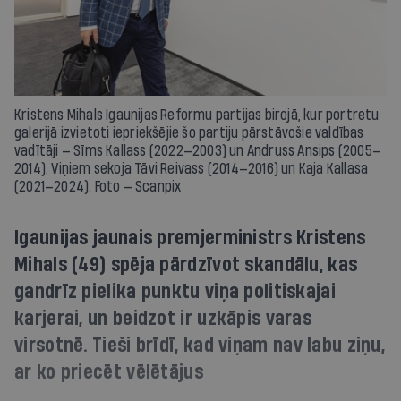
Kristens Mihals Igaunijas Reformu partijas birojā, kur portretu
galerijā izvietoti iepriekšējie šo partiju pārstāvošie valdības
vadītāji — Sīms Kallass (2022—2003) un Andruss Ansips (2005—
2014). Viņiem sekoja Tāvi Reivass (2014—2016) un Kaja Kallasa
(2021—2024). Foto — Scanpix
Igaunijas jaunais premjerministrs Kristens
Mihals (49) spēja pārdzīvot skandālu, kas
gandrīz pielika punktu viņa politiskajai
karjerai, un beidzot ir uzkāpis varas
virsotnē. Tieši brīdī, kad viņam nav labu ziņu,
ar ko priecēt vēlētājus