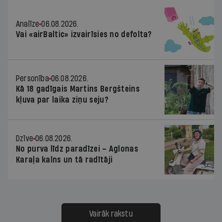
Analīze
06.08.2026.
Vai «airBaltic» izvairīsies no defolta?
Personība
06.08.2026.
Kā 18 gadīgais Martins Bergšteins
kļuva par laika ziņu seju?
Dzīve
06.08.2026.
No purva līdz paradīzei – Aglonas
Karaļa kalns un tā radītāji
Vairāk rakstu