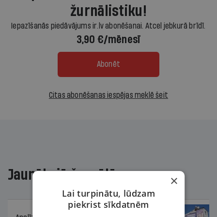
žurnālistiku!
Iepazīšanās piedāvājums ir.lv abonēšanai. Atcel jebkurā brīdī.
3,90 €/mēnesī
Abonēt
Citas abonēšanas iespējas meklē šeit
Jaunākajā žurnālā
×
Lai turpinātu, lūdzam
piekrist sīkdatnēm