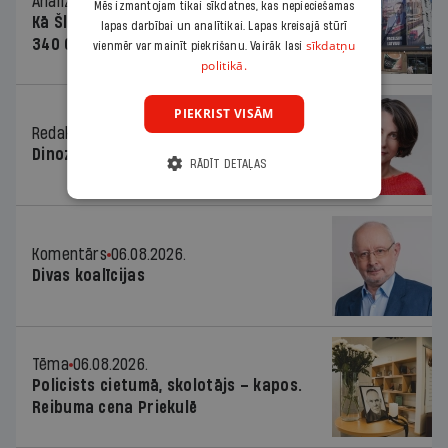
Analīze
06.08.2026.
Mēs izmantojam tikai sīkdatnes, kas nepieciešamas
Kā Šlesera partija palika nesodīta par
lapas darbībai un analītikai. Lapas kreisajā stūrī
340 000 vērtu reklāmas kampaņu
sīkdatņu
vienmēr var mainīt piekrišanu. Vairāk lasi
politikā.
PIEKRIST VISĀM
Redaktores sleja
06.08.2026.
Dinozaura triks
RĀDĪT DETAĻAS
Komentārs
06.08.2026.
Divas koalīcijas
Tēma
06.08.2026.
Policists cietumā, skolotājs – kapos.
Reibuma cena Priekulē