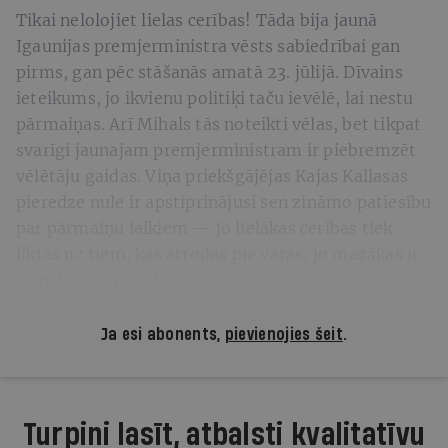
Tikai nelolojiet lielas cerības! Tāda bija jaunā
Igaunijas premjerministra vēsts sabiedrībai gan
pirms, gan pēc stāšanās amatā 23. jūlijā. Dīvains
ieteikums, jo ikvienu politiķi taču ievēlē, lai nestu
pārmaiņas. Arī Mihals tās noteikti vēlas, bet tikpat
svarīgi jaunajam premjerministram ir piebremzēt
vēlētāju gaidas. Viņa priekšgājējas Kajas Kallasas
pieredze nule ir apstiprinājusi sen zināmo patiesību
par pārmaiņu laikiem — jo lielākas cerības tiek
liktas uz tiem, kas atrodas pie varas, jo mazākas ir
iespējas tās piepildīt.
Ja esi abonents,
pievienojies šeit
.
Turpini lasīt, atbalsti kvalitatīvu