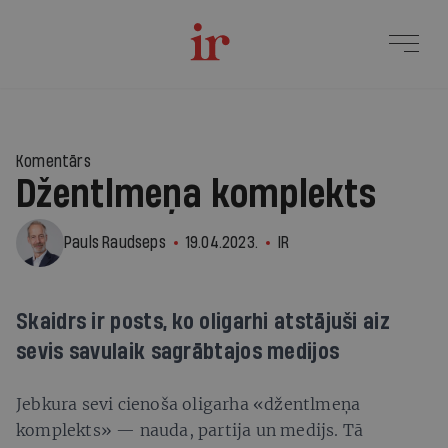
Komentārs
Džentlmeņa komplekts
Pauls Raudseps
19.04.2023.
IR
Skaidrs ir posts, ko oligarhi atstājuši aiz
sevis savulaik sagrābtajos medijos
Jebkura sevi cienoša oligarha «džentlmeņa
komplekts» — nauda, partija un medijs. Tā