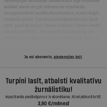
vienreizējas lietošanas redaktoriem bija centušies
aizbāzt sūces un gūt labumu no reputāciju
neatgriezeniski zaudējušā izdevuma, tomēr kuģis
turpināja grimt. Tad ļāva pamēģināt Kotam, kurš
2015. gadā kļuva par
Dienas
izdevēja
Dienas mediji
oficiālo īpašnieku. 2020. gadā viņš pārņēma arī
izdevniecību
Dienas bizness
no diviem ar Šķēli un
Šleseru saistītiem īpašniekiem.
Ja esi abonents,
pievienojies šeit
.
Turpini lasīt, atbalsti kvalitatīvu
žurnālistiku!
Iepazīšanās piedāvājums ir.lv abonēšanai. Atcel jebkurā brīdī.
3,90 €/mēnesī