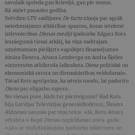
savulaik sprieda gan Krievijā, gan pie mums.
Kā aiziet pasaules godība.
Svētdien LTV raidījums
De facto
ziņoja par agrāk
neiedomājamu atklātības spazmu, kuras ietekmē
izdevniecības
Dienas mediji
īpašnieks Edgars Kots
iesniegumā tiesai atklāj, ka viņa vadītajam
uzņēmumam piešķirts «apslēpts finansējums»
Aināra Šlesera, Aivara Lemberga un Andra Šķēles
«interesēm atbilstoša laikraksta
Diena
politiskā un
ekonomiskā satura un dienaskārtības veidošanai».
Tātad Kots apstiprina, ka ņēmis naudu, lai padarītu
Dienu
par oligarhu ruporu.
No vienas puse, kāds tur pārsteigums? Kad Kots
bija Latvijas Televīzijas ģenerāldirektors, Šlesers
Rīdzenes
sarunās par viņu teica: «Jā, Kotu Aivars
atbalsta.» Kopš
Dienas
nopirkšanas 2009. gadā
«3A» ar visdažādākajām īpašnieku izkārtnēm un