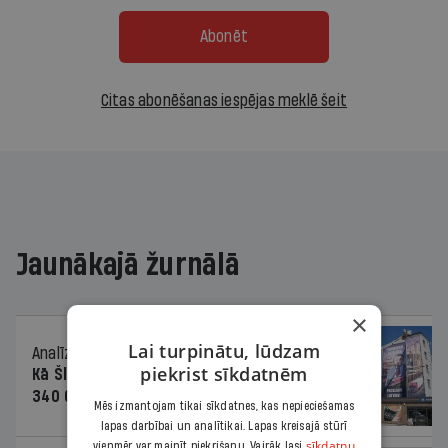
Abonēt
Citas abonēšanas iespējas meklē šeit
Jaunākajā žurnālā
×
Lai turpinātu, lūdzam
Analīze
06.08.2026.
piekrist sīkdatnēm
Kā Šlesera partija palika nesodīta par
340 000 vērtu reklāmas kampaņu
Mēs izmantojam tikai sīkdatnes, kas nepieciešamas
lapas darbībai un analītikai. Lapas kreisajā stūrī
sīkdatņu
vienmēr var mainīt piekrišanu. Vairāk lasi