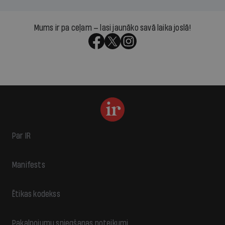
Mums ir pa ceļam — lasi jaunāko savā laika joslā!
Par IR
Manifests
Ētikas kodekss
Pakalpojumu sniegšanas noteikumi