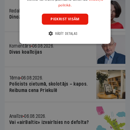
politikā.
Redaktores sleja
06.08.2026.
Dinozaura triks
PIEKRIST VISĀM
RĀDĪT DETAĻAS
Komentārs
06.08.2026.
Divas koalīcijas
Tēma
06.08.2026.
Policists cietumā, skolotājs – kapos.
Reibuma cena Priekulē
Analīze
06.08.2026.
Vai «airBaltic» izvairīsies no defolta?