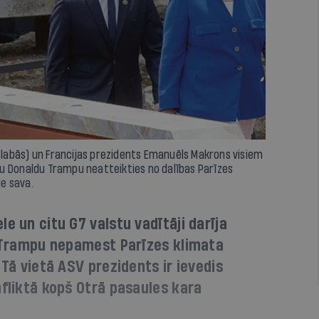
o labās) un Francijas prezidents Emanuēls Makrons visiem
u Donaldu Trampu neatteikties no dalības Parīzes
ie sava.
e un citu G7 valstu vadītāji darīja
u Trampu nepamest Parīzes klimata
 Tā vietā ASV prezidents ir ievedis
nfliktā kopš Otrā pasaules kara