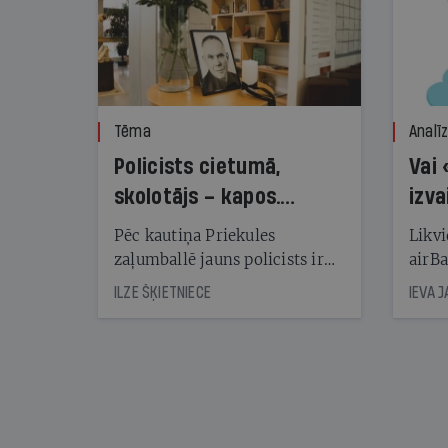
Tēma
Analī
Policists cietumā,
Vai 
skolotājs – kapos.
izva
Reibuma cena Priekulē
Pēc kautiņa Priekules
Likvi
zaļumballē jauns policists ir
airBa
nonācis cietumā, bet
oblig
ILZE ŠĶIETNIECE
IEVA 
cienījams pedagogs — kapos.
šone
Tik traģiska ir izrādījusies
lemša
divu promiļu reibuma cena
draud
sama
kas j
pirm