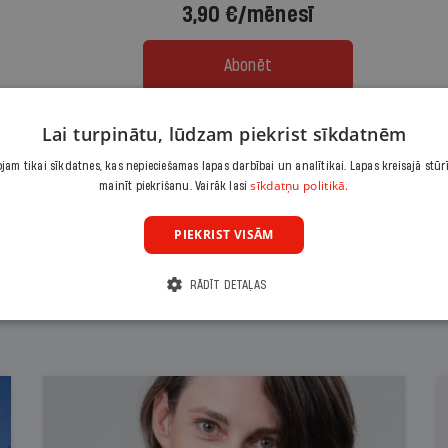
3,90 €/mēnesī
Abonēt
Citas abonēšanas iespējas meklē šeit
Lai turpinātu, lūdzam piekrist sīkdatnēm
am tikai sīkdatnes, kas nepieciešamas lapas darbībai un analītikai. Lapas kreisajā stūr
sīkdatņu politikā.
mainīt piekrišanu. Vairāk lasi
PIEKRIST VISĀM
RĀDĪT DETAĻAS