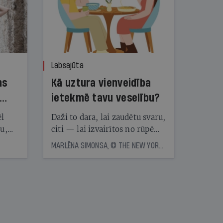
Labsajūta
ns
Kā uztura vienveidība
ietekmē tavu veselību?
ēl
Daži to dara, lai zaudētu svaru,
ju,
citi — lai izvairītos no rūpēm,
icas
kas saistītas ar ēdienreižu
MARLĒNA SIMONSA, © THE NEW YORK TIMES NEWS SERVICE
tītāju
plānošanu. Vai ir vērts katru
tēm
dienu ēst vienu un to pašu?
Eksperti skaidro, kā uztura
vienveidība ietekmē veselību
nāt
kad