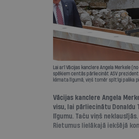
Lai arī Vācijas kanclere Angela Merkele (n
spēkiem centās pārliecināt ASV prezident
klimata līgumā, viņš tomēr spītīgi palika p
Vācijas kanclere Angela Merkel
visu, lai pārliecinātu Donald
līgumu. Taču viņš neklausījās.
Rietumus lielākajā iekšējā ko