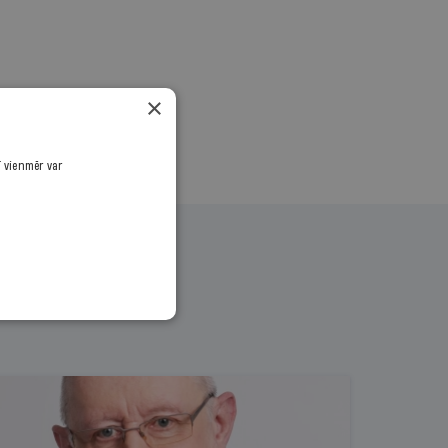
×
ī vienmēr var