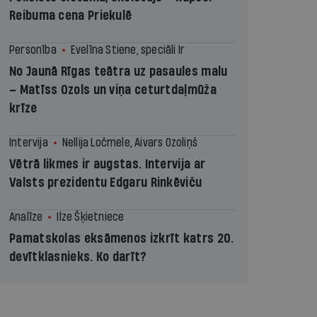
Reibuma cena Priekulē
Personība
Evelīna Stiene, speciāli Ir
No Jaunā Rīgas teātra uz pasaules malu
– Matīss Ozols un viņa ceturtdaļmūža
krīze
Intervija
Nellija Ločmele, Aivars Ozoliņš
Vētrā likmes ir augstas. Intervija ar
Valsts prezidentu Edgaru Rinkēviču
Analīze
Ilze Šķietniece
Pamatskolas eksāmenos izkrīt katrs 20.
devītklasnieks. Ko darīt?