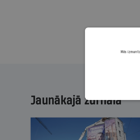
Mēs izmantoj
Jaunākajā žurnālā