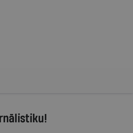
rnālistiku!
.