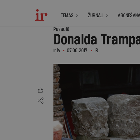
TĒMAS
ŽURNĀLI
ABONĒŠAN
Pasaulē
Donalda Trampa
ir.lv
07.06.2017.
IR