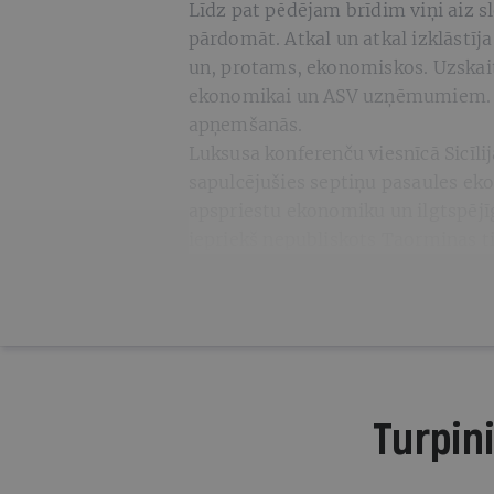
Līdz pat pēdējam brīdim viņi aiz
pārdomāt. Atkal un atkal izklāstī
un, protams, ekonomiskos. Uzskait
ekonomikai un ASV uzņēmumiem. Izs
apņemšanās.
Luksusa konferenču viesnīcā Sicīlij
sapulcējušies septiņu pasaules eko
apspriestu ekonomiku un ilgtspējī
iepriekš nepubliskots Taorminas t
Turpini