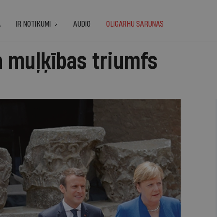
A
IR NOTIKUMI
AUDIO
OLIGARHU SARUNAS
 muļķības triumfs