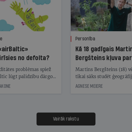
ze
Personība
«airBaltic»
Kā 18 gadīgais Marti
irīsies no defolta?
Bergšteins kļuva par
laika ziņu seju?
ditātes problēmas spiež
Martins Bergšteins (18) v
ltic lūgt palīdzību dārgo
tikai sāks studēt ģeogrāfi
āciju turētājiem, taču
bet viņa sacītajam jau uzt
JAKONE
AGNESE MEIERE
dēļ nebija kvoruma
tūkstošiem laika ziņu ska
nai. Vai lidsabiedrībai
Latvijā. Aiz dažām minū
 defolts, ja tā nespēs
televīzijas ēterā ir 11 gadi
ksāt augstos procentus,
uzcītīga darba, mammas
āpārskaita jau trīs dienas
atbalsts un drosme turpi
Vairāk rakstu
s nākamās sapulces
meteovērojumus arī tad, 