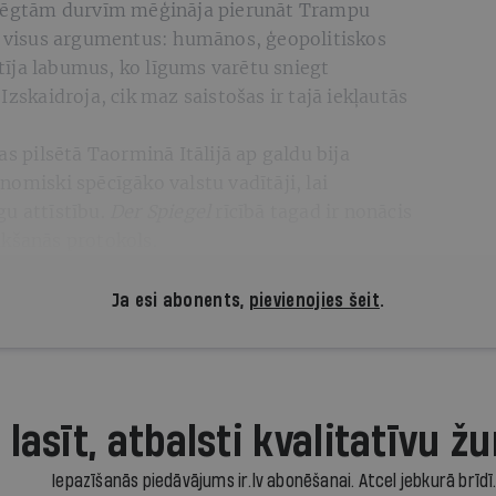
 slēgtām durvīm mēģināja pierunāt Trampu
ja visus argumentus: humānos, ģeopolitiskos
īja labumus, ko līgums varētu sniegt
kaidroja, cik maz saistošas ir tajā iekļautās
as pilsētā Taorminā Itālijā ap galdu bija
nomiski spēcīgāko valstu vadītāji, lai
gu attīstību.
Der Spiegel
rīcībā tagad ir nonācis
ikšanās protokols.
Ja esi abonents,
pievienojies šeit
.
 lasīt, atbalsti kvalitatīvu žu
Iepazīšanās piedāvājums ir.lv abonēšanai. Atcel jebkurā brīdī