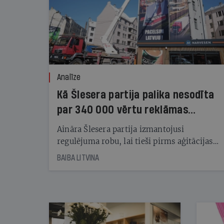
Analīze
Kā Šlesera partija palika nesodīta
par 340 000 vērtu reklāmas
kampaņu
Aināra Šlesera partija izmantojusi
regulējuma robu, lai tieši pirms aģitācijas
starta izreklamētos par summu, kas
BAIBA LITVINA
pārsniedz trešdaļu no likumīgi atļautajiem
kampaņas tēriņiem. KNAB pārkāpumus
nekonstatē