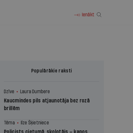
Ienākt
Populārākie raksti
Dzīve
Laura Dumbere
Kaucmindes pils atjaunotāja bez rozā
brillēm
Tēma
Ilze Šķietniece
Policists cietumā, skolotājs – kapos.