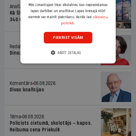
Mēs izmantojam tikai sīkdatnes, kas nepieciešamas
Analīze
06.08.2026.
lapas darbībai un analītikai. Lapas kreisajā stūrī
Kā Šlesera partija palika nesodīta par
sīkdatņu
vienmēr var mainīt piekrišanu. Vairāk lasi
340 000 vērtu reklāmas kampaņu
politikā.
PIEKRIST VISĀM
Redaktores sleja
06.08.2026.
Dinozaura triks
RĀDĪT DETAĻAS
Komentārs
06.08.2026.
Divas koalīcijas
Tēma
06.08.2026.
Policists cietumā, skolotājs – kapos.
Reibuma cena Priekulē