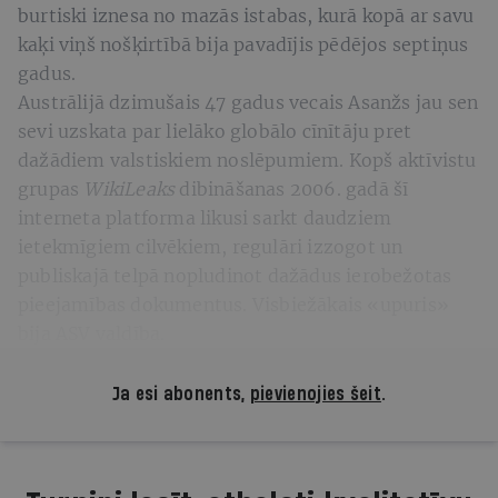
burtiski iznesa no mazās istabas, kurā kopā ar savu
kaķi viņš nošķirtībā bija pavadījis pēdējos septiņus
gadus.
Austrālijā dzimušais 47 gadus vecais Asanžs jau sen
sevi uzskata par lielāko globālo cīnītāju pret
dažādiem valstiskiem noslēpumiem. Kopš aktīvistu
grupas
WikiLeaks
dibināšanas 2006. gadā šī
interneta platforma likusi sarkt daudziem
ietekmīgiem cilvēkiem, regulāri izzogot un
publiskajā telpā nopludinot dažādus ierobežotas
pieejamības dokumentus. Visbiežākais «upuris»
bija ASV valdība.
Ja esi abonents,
pievienojies šeit
.