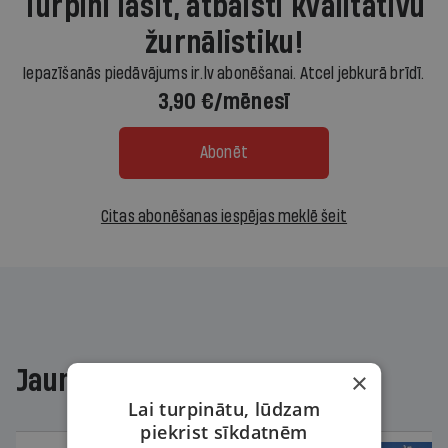
Turpini lasīt, atbalsti kvalitatīvu
žurnālistiku!
Iepazīšanās piedāvājums ir.lv abonēšanai. Atcel jebkurā brīdī.
3,90 €/mēnesī
Abonēt
Citas abonēšanas iespējas meklē šeit
Jaunākajā žurnālā
×
Lai turpinātu, lūdzam
piekrist sīkdatnēm