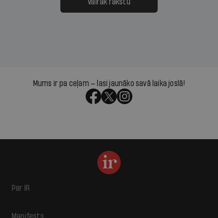
Vairāk rakstu
Mums ir pa ceļam — lasi jaunāko savā laika joslā!
Par IR
Manifests