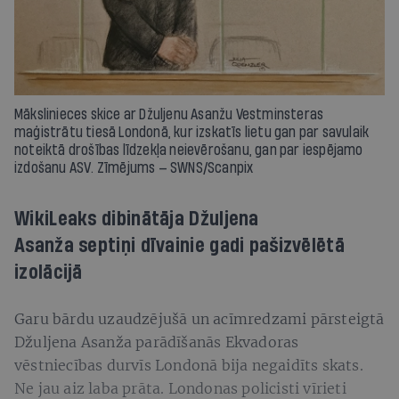
Mākslinieces skice ar Džuljenu Asanžu Vestminsteras
maģistrātu tiesā Londonā, kur izskatīs lietu gan par savulaik
noteiktā drošības līdzekļa neievērošanu, gan par iespējamo
izdošanu ASV. Zīmējums — SWNS/Scanpix
WikiLeaks dibinātāja Džuljena
Asanža septiņi dīvainie gadi pašizvēlētā
izolācijā
Garu bārdu uzaudzējušā un acīmredzami pārsteigtā
Džuljena Asanža parādīšanās Ekvadoras
vēstniecības durvīs Londonā bija negaidīts skats.
Ne jau aiz laba prāta. Londonas policisti vīrieti