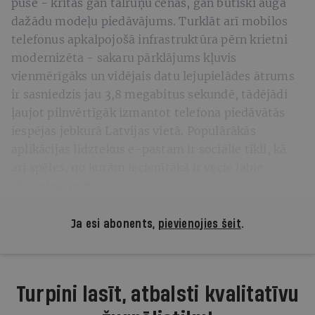
pusē - kritās gan tālruņu cenas, gan būtiski auga
dažādu modeļu piedāvājums. Turklāt arī mobilos
telefonus apkalpojošā infrastruktūra pērn krietni
modernizēta - sakaru pārklājums kļuvis
vienmērīgāks un vidējais datu lejupielādes ātrums
ir sasniedzis jau 3,8 megabitus sekundē, tādējādi
ļaujot pilnvērtīgāk izmantot telefona piedāvātās
iespējas jebkurā Latvijas vietā. Populārākās
aplikācijas līdztekus e-pastam ir sociālie tīkli, kā
arī spēles, no kurām iecienītākā ir vecie labie
Dusmīgie putni
.
Ja esi abonents,
pievienojies šeit
.
Turpini lasīt, atbalsti kvalitatīvu