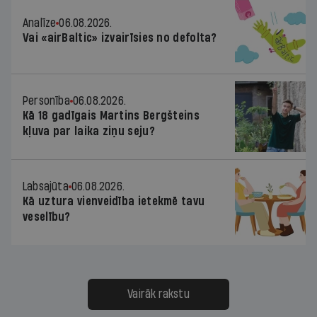
Analīze
06.08.2026.
Vai «airBaltic» izvairīsies no defolta?
Personība
06.08.2026.
Kā 18 gadīgais Martins Bergšteins
kļuva par laika ziņu seju?
Labsajūta
06.08.2026.
Kā uztura vienveidība ietekmē tavu
veselību?
Vairāk rakstu