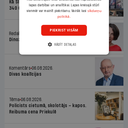
Kā Šlesera partija palika nesodīta par
lapas darbībai un analītikai. Lapas kreisajā stūrī
340 000 vērtu reklāmas kampaņu
sīkdatņu
vienmēr var mainīt piekrišanu. Vairāk lasi
politikā.
PIEKRIST VISĀM
Redaktores sleja
06.08.2026.
Dinozaura triks
RĀDĪT DETAĻAS
Komentārs
06.08.2026.
Divas koalīcijas
Tēma
06.08.2026.
Policists cietumā, skolotājs – kapos.
Reibuma cena Priekulē