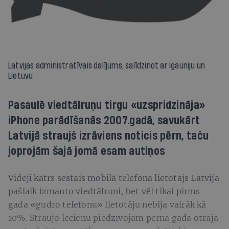
Latvijas administratīvais dalījums, salīdzinot ar Igauniju un
Lietuvu
Pasaulē viedtālruņu tirgu «uzspridzināja»
iPhone parādīšanās 2007.gadā, savukārt
Latvijā straujš izrāviens noticis pērn, taču
joprojām šajā jomā esam autiņos
Vidēji katrs sestais mobilā telefona lietotājs Latvijā
pašlaik izmanto viedtālruni, bet vēl tikai pirms
gada «gudro telefonu» lietotāju nebija vairāk kā
10%. Straujo lēcienu piedzīvojām pērnā gada otrajā