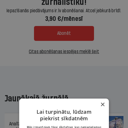
žurnālistiku!
Iepazīšanās piedāvājums ir.lv abonēšanai. Atcel jebkurā brīdī.
3,90 €/mēnesī
Abonēt
Citas abonēšanas iespējas meklē šeit
Jaunākajā žurnālā
×
Lai turpinātu, lūdzam
piekrist sīkdatnēm
Analīze
06.08.2026.
Mēs izmantojam tikai sīkdatnes, kas nepieciešamas