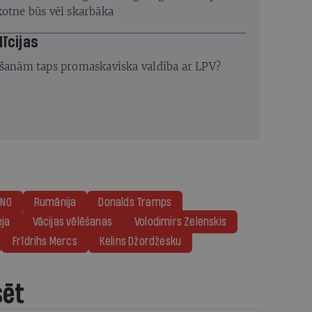
kotne būs vēl skarbāka
līcijas
ēšanām taps promaskaviska valdība ar LPV?
ANO
Rumānija
Donalds Tramps
eja
Vācijas vēlēšanas
Volodimirs Zelenskis
Frīdrihs Mercs
Kelins Džordžesku
sēt