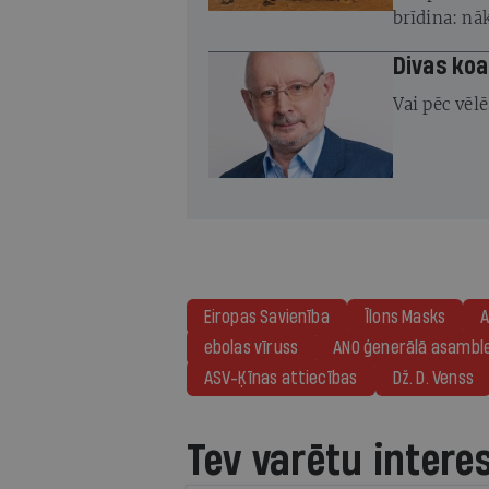
brīdina: nā
Divas koa
Vai pēc vēl
Eiropas Savienība
Īlons Masks
ebolas vīruss
ANO ģenerālā asambl
ASV-Ķīnas attiecības
Dž. D. Venss
Tev varētu intere