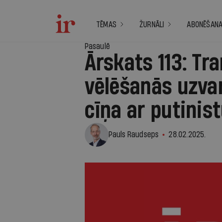
TĒMAS
ŽURNĀLI
ABONĒŠAN
Pasaulē
Ārskats 113: Tr
vēlēšanās uzva
cīņa ar putinis
Pauls Raudseps
28.02.2025.