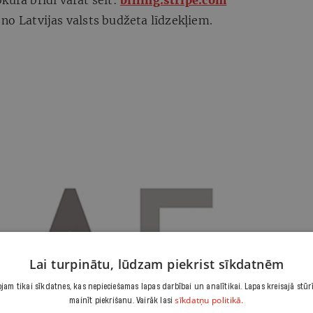
kurā brīdī varat šeit:
billing.stripe.com
no Latvijas valsts budžeta līdzekļiem.
Lai turpinātu, lūdzam piekrist sīkdatnēm
am tikai sīkdatnes, kas nepieciešamas lapas darbībai un analītikai. Lapas kreisajā stūr
sīkdatņu politikā.
mainīt piekrišanu. Vairāk lasi