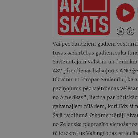
Vai pēc daudziem gadiem vēsturnie
tuvas sadarbības gadiem sāka fund
Savienotajām Valstīm un demokrā
ASV pirmdienas balsojums ANO ģene
Ukrainu un Eiropas Savienību, kā a
paziņojums pēc svētdienas vēlēšan
no Amerikas", liecina par būtiskā
galvenajiem pīlāriem, kuri līdz ši
Šajā raidījumā
Ir
komentētāji Aivar
no Zelenska pieprasīto vienošano
tā ietekmi uz Vašingtonas attiecībā