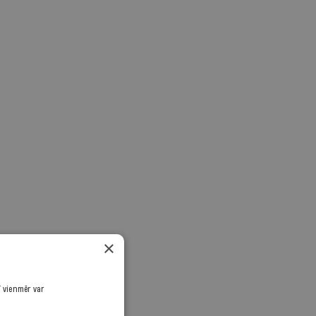
×
ī vienmēr var