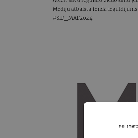
Atcelt savu regulāro ziedojumu jeb
Mediju atbalsta fonda ieguldījums 
#SIF_MAF2024
Mēs izmantoj