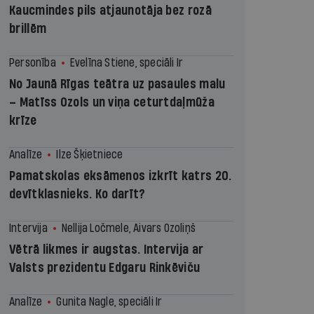
Kaucmindes pils atjaunotāja bez rozā
brillēm
Personība
Evelīna Stiene, speciāli Ir
No Jaunā Rīgas teātra uz pasaules malu
– Matīss Ozols un viņa ceturtdaļmūža
krīze
Analīze
Ilze Šķietniece
Pamatskolas eksāmenos izkrīt katrs 20.
devītklasnieks. Ko darīt?
Intervija
Nellija Ločmele, Aivars Ozoliņš
Vētrā likmes ir augstas. Intervija ar
Valsts prezidentu Edgaru Rinkēviču
Analīze
Gunita Nagle, speciāli Ir