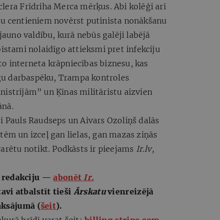
lera Frīdriha Merca mērķus. Abi kolēģi arī
žu centieniem novērst putinista nonākšanu
 jauno valdību, kurā nebūs galēji labējā
īstami nolaidīgo attieksmi pret infekciju
o interneta krāpniecības biznesu, kas
gu darbaspēku, Trampa kontroles
istrijām” un Ķīnas militāristu aizvien
ānā.
 Pauls Raudseps un Aivars Ozoliņš dalās
tēm un izceļ gan lielas, gan mazas ziņās
varētu notikt. Podkāsts ir pieejams
Ir.lv
,
u redakciju —
abonēt
Ir.
avi atbalstīt tieši
Ārskatu
vienreizējā
aksājumā (
šeit
).