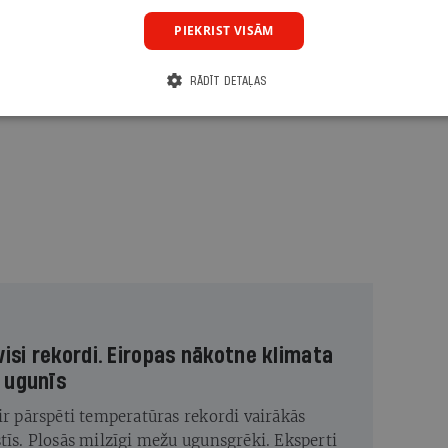
PIEKRIST VISĀM
RĀDĪT DETAĻAS
visi rekordi. Eiropas nākotne klimata
 ugunīs
 ir pārspēti temperatūras rekordi vairākās
stīs. Plosās milzīgi mežu ugunsgrēki. Eksperti