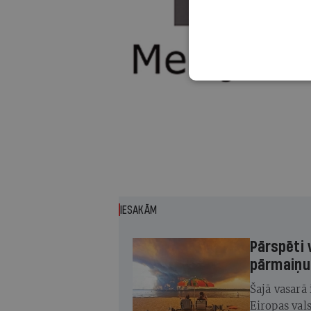
IESAKĀM
Pārspēti 
pārmaiņu
Šajā vasarā
Eiropas val