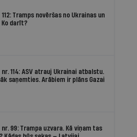
 112: Tramps novēršas no Ukrainas un
 Ko darīt?
nr. 114: ASV atrauj Ukrainai atbalstu.
sāk saņemties. Arābiem ir plāns Gazai
 nr. 99: Trampa uzvara. Kā viņam tas
? Kādas būs sekas — Latvijai,