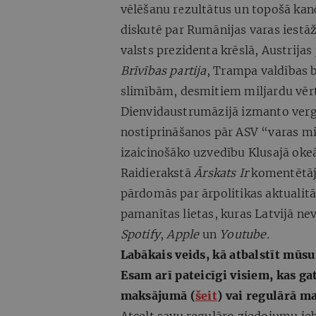
vēlēšanu rezultātus un topošā kanc
diskutē par Rumānijas varas iestā
valsts prezidenta krēslā, Austrijas
Brīvības partija
, Trampa valdības b
slimībām, desmitiem miljardu vērt
Dienvidaustrumāzijā izmanto ver
nostiprināšanos pār ASV “varas min
izaicinošāko uzvedību Klusajā oke
Raidierakstā
Ārskats
Ir
komentētāji
pārdomās par ārpolitikas aktualitā
pamanītas lietas, kuras Latvijā ne
Spotify
,
Apple
un
Youtube.
Labākais veids, kā atbalstīt mūs
Esam arī pateicīgi visiem, kas gat
maksājumā (
šeit
) vai regulārā m