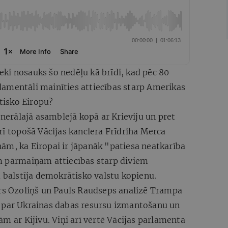
ki nosauks šo nedēļu kā brīdi, kad pēc 80
amentāli mainīties attiecības starp Amerikas
tisko Eiropu?
rālajā asamblejā kopā ar Krieviju un pret
rī topošā Vācijas kanclera Frīdriha Merca
ām, ka Eiropai ir jāpanāk "patiesa neatkarība
m pārmaiņām attiecības starp diviem
m balstīja demokrātisko valstu kopienu.
s Ozoliņš un Pauls Raudseps analizē Trampa
s par Ukrainas dabas resursu izmantošanu un
m ar Kijivu. Viņi arī vērtē Vācijas parlamenta