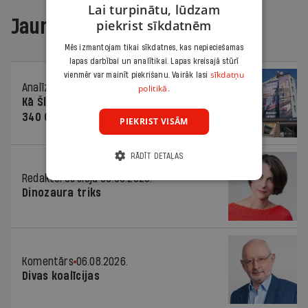
Lai turpinātu, lūdzam
Jaunākajā žurnālā
piekrist sīkdatnēm
Mēs izmantojam tikai sīkdatnes, kas nepieciešamas
lapas darbībai un analītikai. Lapas kreisajā stūrī
sīkdatņu
vienmēr var mainīt piekrišanu. Vairāk lasi
Analīze
06.08.2026.
politikā.
Kā Šlesera partija palika nesodīta par
340 000 vērtu reklāmas kampaņu
PIEKRIST VISĀM
RĀDĪT DETAĻAS
Redaktores sleja
06.08.2026.
Dinozaura triks
Komentārs
06.08.2026.
Divas koalīcijas