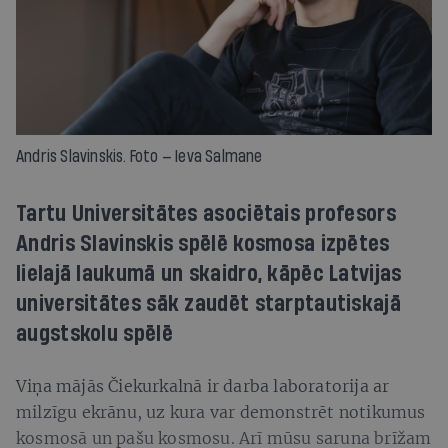
Andris Slavinskis. Foto — Ieva Salmane
Tartu Universitātes asociētais profesors
Andris Slavinskis spēlē kosmosa izpētes
lielajā laukumā un skaidro, kāpēc Latvijas
universitātes sāk zaudēt starptautiskajā
augstskolu spēlē
Viņa mājās Čiekurkalnā ir darba laboratorija ar
milzīgu ekrānu, uz kura var demonstrēt notikumus
kosmosā un pašu kosmosu. Arī mūsu saruna brīžam