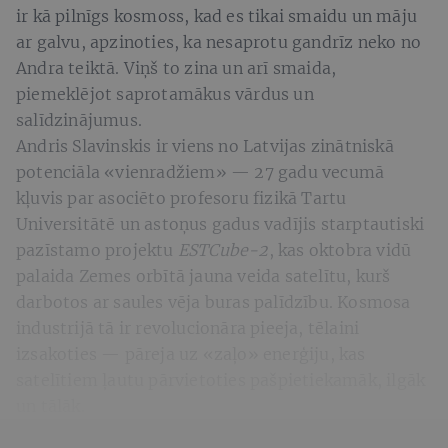
ir kā pilnīgs kosmoss, kad es tikai smaidu un māju
ar galvu, apzinoties, ka nesaprotu gandrīz neko no
Andra teiktā. Viņš to zina un arī smaida,
piemeklējot saprotamākus vārdus un
salīdzinājumus.
Andris Slavinskis ir viens no Latvijas zinātniskā
potenciāla «vienradžiem» — 27 gadu vecumā
kļuvis par asociēto profesoru fizikā Tartu
Universitātē un astoņus gadus vadījis starptautiski
pazīstamo projektu
ESTCube-2
, kas oktobra vidū
palaida Zemes orbītā jauna veida satelītu, kurš
darbotos ar saules vēja buras palīdzību. Kosmosa
industrijā tā ir revolucionāra pieeja, tēlaini
izsakoties — pāreja uz «zaļo» enerģiju, kas
satelītiem ļautu pārvietoties pašpietiekamāk, ilgāk
un tālāk.