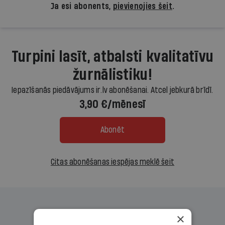
Ja esi abonents,
pievienojies šeit
.
Turpini lasīt, atbalsti kvalitatīvu
žurnālistiku!
Iepazīšanās piedāvājums ir.lv abonēšanai. Atcel jebkurā brīdī.
3,90 €/mēnesī
Abonēt
Citas abonēšanas iespējas meklē šeit
×