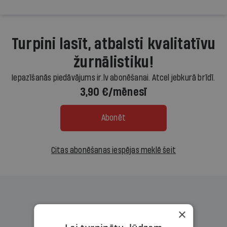
Turpini lasīt, atbalsti kvalitatīvu
žurnālistiku!
Iepazīšanās piedāvājums ir.lv abonēšanai. Atcel jebkurā brīdī.
3,90 €/mēnesī
Abonēt
Citas abonēšanas iespējas meklē šeit
×