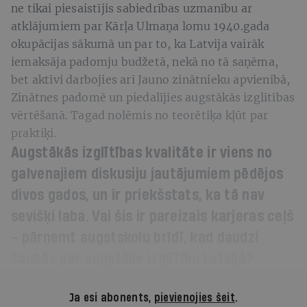
ne tikai piesaistījis sabiedrības uzmanību ar
atklājumiem par Kārļa Ulmaņa lomu 1940.gada
okupācijas sākumā un par to, ka Latvija vairāk
iemaksāja padomju budžetā, nekā no tā saņēma,
bet aktīvi darbojies arī Jauno zinātnieku apvienībā,
Zinātnes padomē un piedalījies augstākās izglītības
vērtēšanā. Tagad nolēmis no teorētiķa kļūt par
praktiķi.
Augstākās izglītības kvalitāte ir viens no
galvenajiem diskusiju jautājumiem pēdējos
divos gados, un ir priekšstats, ka tā nav
sevišķi laba. Vai šis ir pareizais karjeras ceļš
- pārņemt augstskolu brīdī, kad daudzi
šaubās par augstāko izglītību Latvijā?
Ja esi abonents,
pievienojies šeit
.