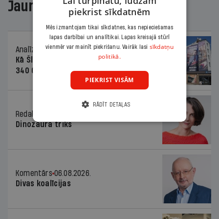
Lai turpinātu, lūdzam
Jaunākajā žurnālā
piekrist sīkdatnēm
Mēs izmantojam tikai sīkdatnes, kas nepieciešamas
lapas darbībai un analītikai. Lapas kreisajā stūrī
sīkdatņu
vienmēr var mainīt piekrišanu. Vairāk lasi
Analīze
06.08.2026.
politikā.
Kā Šlesera partija palika nesodīta par
340 000 vērtu reklāmas kampaņu
PIEKRIST VISĀM
RĀDĪT DETAĻAS
Redaktores sleja
06.08.2026.
Dinozaura triks
Komentārs
06.08.2026.
Divas koalīcijas