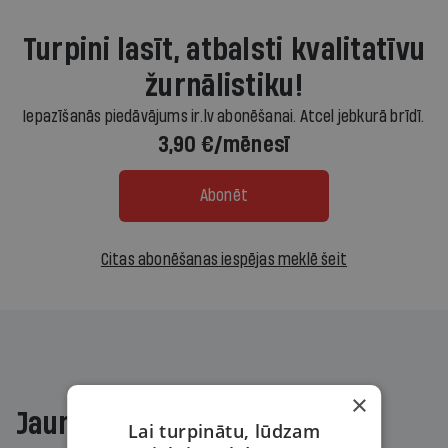
Turpini lasīt, atbalsti kvalitatīvu
žurnālistiku!
Iepazīšanās piedāvājums ir.lv abonēšanai. Atcel jebkurā brīdī.
3,90 €/mēnesī
Abonēt
Citas abonēšanas iespējas meklē šeit
×
Jaunākajā žurnālā
Lai turpinātu, lūdzam