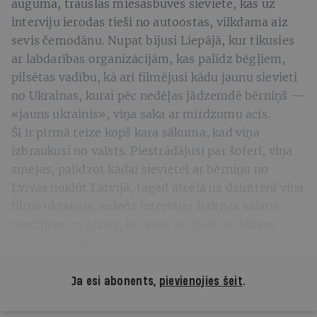
auguma, trauslas miesasbūves sieviete, kas uz
interviju ierodas tieši no autoostas, vilkdama aiz
sevis čemodānu. Nupat bijusi Liepājā, kur tikusies
ar labdarības organizācijām, kas palīdz bēgļiem,
pilsētas vadību, kā arī filmējusi kādu jaunu sievieti
no Ukrainas, kurai pēc nedēļas jādzemdē bērniņš —
«jauns ukrainis», viņa saka ar mirdzumu acīs.
Šī ir pirmā reize kopš kara sākuma, kad viņa
izbraukusi no valsts. Piestrādājusi par šoferi, viņa
smejas, palīdzot kādai sievietei ar bērniņu no
Ļvivas nokļūt Latvijā, tagad atceļā uz dzimteni viņa
filmē ukraiņus, sniedz intervijas Baltijas valstu
medijiem un atzīst, ka, kaut arī tikai uz dažām
dienām, tomēr izbauda miera laika dzīvi.
Ja esi abonents,
pievienojies šeit
.