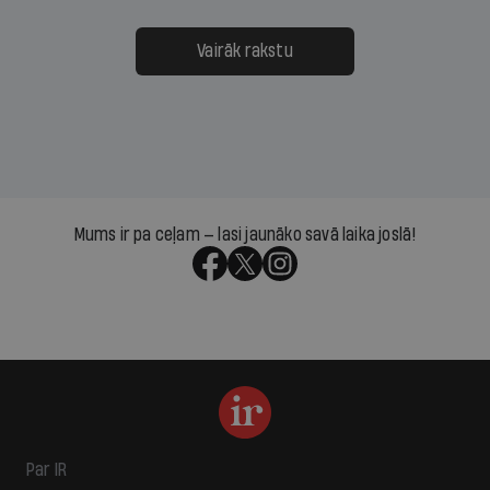
Vairāk rakstu
Mums ir pa ceļam — lasi jaunāko savā laika joslā!
Par IR