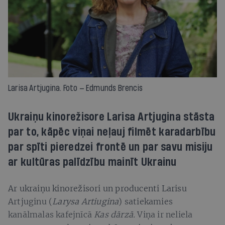
Larisa Artjugina. Foto — Edmunds Brencis
Ukraiņu kinorežisore Larisa Artjugina stāsta
par to, kāpēc viņai neļauj filmēt karadarbību
par spīti pieredzei frontē un par savu misiju
ar kultūras palīdzību mainīt Ukrainu
Ar ukraiņu kinorežisori un producenti Larisu
Artjuginu (
Larysa Artiugina
) satiekamies
kanālmalas kafejnīcā
Kas dārzā.
Viņa ir neliela