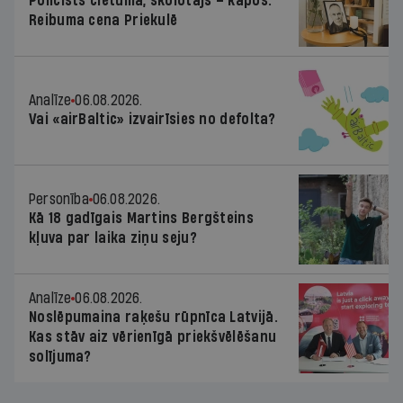
Policists cietumā, skolotājs – kapos.
Reibuma cena Priekulē
Analīze
06.08.2026.
Vai «airBaltic» izvairīsies no defolta?
Personība
06.08.2026.
Kā 18 gadīgais Martins Bergšteins
kļuva par laika ziņu seju?
Analīze
06.08.2026.
Noslēpumaina raķešu rūpnīca Latvijā.
Kas stāv aiz vērienīgā priekšvēlēšanu
solījuma?