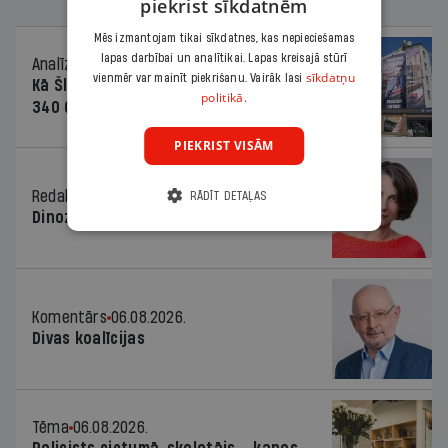
piekrist sīkdatnēm
Mēs izmantojam tikai sīkdatnes, kas nepieciešamas
lapas darbībai un analītikai. Lapas kreisajā stūrī
Analīze
06.08.2026.
sīkdatņu
vienmēr var mainīt piekrišanu. Vairāk lasi
Kā Šlesera partija palika nesodīta par
politikā.
340 000 vērtu reklāmas kampaņu
PIEKRIST VISĀM
Redaktores sleja
06.08.2026.
RĀDĪT DETAĻAS
Dinozaura triks
Komentārs
06.08.2026.
Divas koalīcijas
Tēma
06.08.2026.