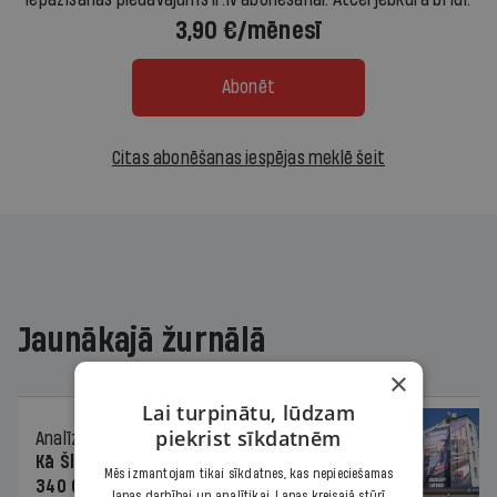
3,90 €/mēnesī
Abonēt
Citas abonēšanas iespējas meklē šeit
Jaunākajā žurnālā
×
Lai turpinātu, lūdzam
piekrist sīkdatnēm
Analīze
06.08.2026.
Kā Šlesera partija palika nesodīta par
Mēs izmantojam tikai sīkdatnes, kas nepieciešamas
340 000 vērtu reklāmas kampaņu
lapas darbībai un analītikai. Lapas kreisajā stūrī