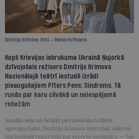
Dmitrijs Krimovs. Foto — Reinis Hofmanis
Kopš Krievijas iebrukuma Ukrainā Ņujorkā
dzīvojošais režisors Dmitrijs Krimovs
Nacionālajā teātrī iestudē izrādi
pieaugušajiem Pīters Pens. Sindroms. Tā
runās par karu cilvēkā un neiespējamā
robežām
Smalku seju un lieliski piestāvošām brillēm,
apcerīgu balsi, Dmitrijs Krimovs intervijas sākumā
Nacionālajā teātrī soļo gar espreso automātu — tas