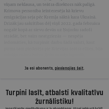
viņam neklausa, un teātra direktors nāk palīgā.
Krimova personība ieinteresēja kā krievu
emigrācijas seja pēc Kremļa sāktā kara Ukrainā.
Drīzāk jau sakritības dēļ viņš 2022. gada februāra
nogalē kopā ar sievu devās uz Ņujorku radoši
strādāt, bet vairs neatgriezās — nespēja
iedomāties, kā turpināt darbu šādā valstī, kaut
pirms tam piederēja pie Krievijas teātra elites, bija
vairāku teātra balvu
Zelta maska
ieguvējs.
Ja esi abonents,
pievienojies šeit
.
Turpini lasīt, atbalsti kvalitatīvu
žurnālistiku!
Iepazīšanās piedāvājums ir.lv abonēšanai. Atcel jebkurā brīdī.