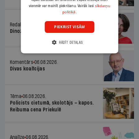
sīkdatņu
vienmēr var mainīt piekrišanu. Vairāk lasi
politikā.
Redaktores sleja
06.08.2026.
PIEKRIST VISĀM
Dinozaura triks
RĀDĪT DETAĻAS
Komentārs
06.08.2026.
Divas koalīcijas
Tēma
06.08.2026.
Policists cietumā, skolotājs – kapos.
Reibuma cena Priekulē
Analīze
06.08.2026.