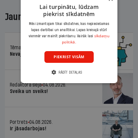
Lai turpinātu, lūdzam
piekrist sīkdatnēm
Jaunākajā žurnālā
Mēs izmantojam tikai sīkdatnes, kas nepieciešamas
lapas darbībai un analītikai. Lapas kreisajā stūrī
sīkdatņu
vienmēr var mainīt piekrišanu. Vairāk lasi
politikā.
Tēma
04.08.2026.
Nevajag baidīties!
PIEKRIST VISĀM
RĀDĪT DETAĻAS
Redaktora sleja
04.08.2026.
Sveika un sveiks!
Portrets
04.08.2026.
Ir jāsadarbojas!