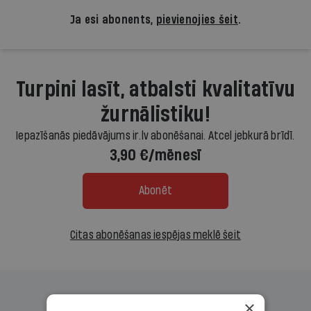
Ja esi abonents,
pievienojies šeit
.
Turpini lasīt, atbalsti kvalitatīvu
žurnālistiku!
Iepazīšanās piedāvājums ir.lv abonēšanai. Atcel jebkurā brīdī.
3,90 €/mēnesī
Abonēt
Citas abonēšanas iespējas meklē šeit
×