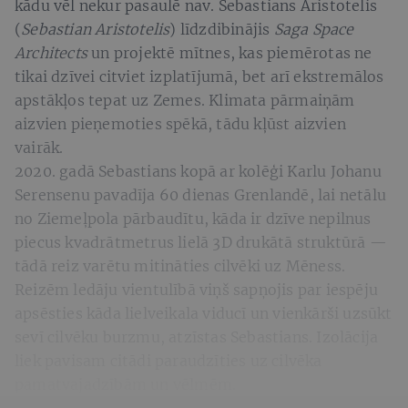
kādu vēl nekur pasaulē nav. Sebastians Aristotelis
(
Sebastian Aristotelis
) līdzdibinājis
Saga Space
Architects
un projektē mītnes, kas piemērotas ne
tikai dzīvei citviet izplatījumā, bet arī ekstremālos
apstākļos tepat uz Zemes. Klimata pārmaiņām
aizvien pieņemoties spēkā, tādu kļūst aizvien
vairāk.
2020. gadā Sebastians kopā ar kolēģi Karlu Johanu
Serensenu pavadīja 60 dienas Grenlandē, lai netālu
no Ziemeļpola pārbaudītu, kāda ir dzīve nepilnus
piecus kvadrātmetrus lielā 3D drukātā struktūrā —
tādā reiz varētu mitināties cilvēki uz Mēness.
Reizēm ledāju vientulībā viņš sapņojis par iespēju
apsēsties kāda lielveikala viducī un vienkārši uzsūkt
sevī cilvēku burzmu, atzīstas Sebastians. Izolācija
liek pavisam citādi paraudzīties uz cilvēka
pamatvajadzībām un vēlmēm.