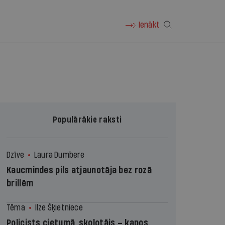
Ienākt
Populārākie raksti
Dzīve
Laura Dumbere
Kaucmindes pils atjaunotāja bez rozā
brillēm
Tēma
Ilze Šķietniece
Policists cietumā, skolotājs – kapos.