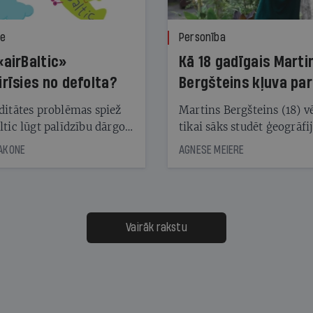
ze
Personība
«airBaltic»
Kā 18 gadīgais Marti
irīsies no defolta?
Bergšteins kļuva par
laika ziņu seju?
ditātes problēmas spiež
Martins Bergšteins (18) v
ltic lūgt palīdzību dārgo
tikai sāks studēt ģeogrāfi
āciju turētājiem, taču
bet viņa sacītajam jau uzt
JAKONE
AGNESE MEIERE
dēļ nebija kvoruma
tūkstošiem laika ziņu ska
nai. Vai lidsabiedrībai
Latvijā. Aiz dažām minū
 defolts, ja tā nespēs
televīzijas ēterā ir 11 gadi
ksāt augstos procentus,
uzcītīga darba, mammas
āpārskaita jau trīs dienas
atbalsts un drosme turpi
Vairāk rakstu
s nākamās sapulces
meteovērojumus arī tad, 
ta vidū?
šķiet, ka tie nevienam na
vajadzīgi