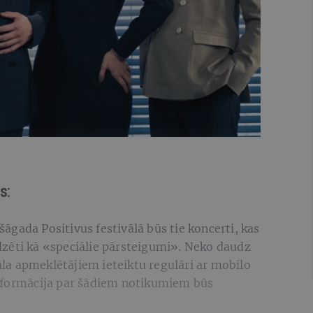
s:
gada Positivus festivālā būs tie koncerti, kas
zēti kā «speciālie pārsteigumi». Neko daudz
vāla apmeklētājiem ieteiktu regulāri ar mobilo
a informācija par šādiem notikumiem būs