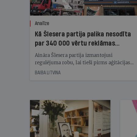
Analīze
Kā Šlesera partija palika nesodīta
par 340 000 vērtu reklāmas
kampaņu
Aināra Šlesera partija izmantojusi
regulējuma robu, lai tieši pirms aģitācijas
starta izreklamētos par summu, kas
BAIBA LITVINA
pārsniedz trešdaļu no likumīgi atļautajiem
kampaņas tēriņiem. KNAB pārkāpumus
nekonstatē