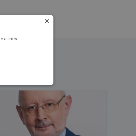
×
ī vienmēr var