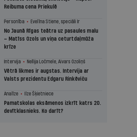
Reibuma cena Priekulē
Personība
Evelīna Stiene, speciāli Ir
No Jaunā Rīgas teātra uz pasaules malu
– Matīss Ozols un viņa ceturtdaļmūža
krīze
Intervija
Nellija Ločmele, Aivars Ozoliņš
Vētrā likmes ir augstas. Intervija ar
Valsts prezidentu Edgaru Rinkēviču
Analīze
Ilze Šķietniece
Pamatskolas eksāmenos izkrīt katrs 20.
devītklasnieks. Ko darīt?