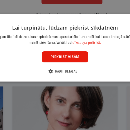
Citas abonēšanas iespējas meklē šeit
Lai turpinātu, lūdzam piekrist sīkdatnēm
am tikai sīkdatnes, kas nepieciešamas lapas darbībai un analītikai. Lapas kreisajā stūr
sīkdatņu politikā.
mainīt piekrišanu. Vairāk lasi
PIEKRIST VISĀM
RĀDĪT DETAĻAS