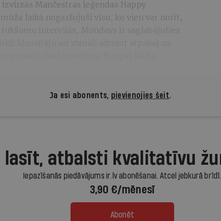
 izvirzās Mančestras leģendas Happy
mūža laikā nogaršojuši visu, ko vien var norīt,
u tukšumu intervijās, Mondays ir saglabājušies
rklī klausītāju arī vizuāli aizraut atpakaļ uz
ikti pamati visai mūsdienu Eiropas klubu
Ja esi abonents,
pievienojies šeit
.
 lasīt, atbalsti kvalitatīvu žu
Iepazīšanās piedāvājums ir.lv abonēšanai. Atcel jebkurā brīdī
3,90 €/mēnesī
Abonēt