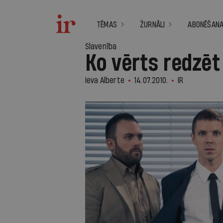
TĒMAS
ŽURNĀLI
ABONĒŠAN
Slavenība
Ko vērts redzēt
Ieva Alberte
14.07.2010.
IR