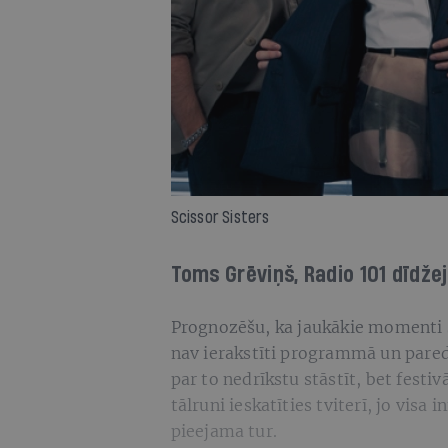
Scissor Sisters
Toms Grēviņš, Radio 101 dīdžej
Prognozēšu, ka jaukākie momenti šā
nav ierakstīti programmā un pared
par to nedrīkstu stāstīt, bet festi
tālruni ieskatīties tviterī, jo vis
pieejama tur.