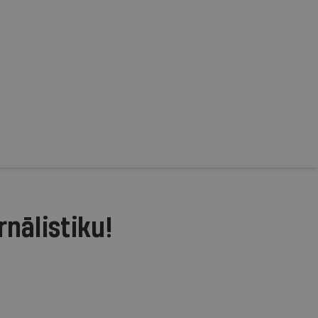
rnālistiku!
.