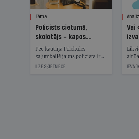
Tēma
Analī
Policists cietumā,
Vai 
skolotājs – kapos.
izva
Reibuma cena Priekulē
Pēc kautiņa Priekules
Likvi
zaļumballē jauns policists ir
airBa
nonācis cietumā, bet
oblig
ILZE ŠĶIETNIECE
IEVA 
cienījams pedagogs — kapos.
šone
Tik traģiska ir izrādījusies
lemša
divu promiļu reibuma cena
draud
sama
kas j
pirm
augus