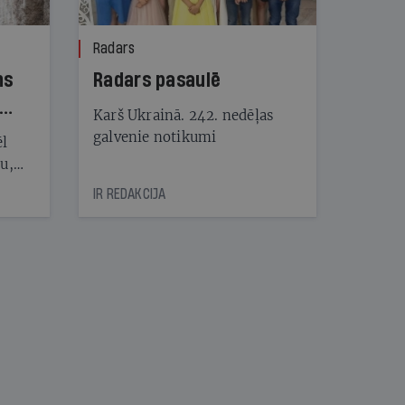
Radars
ns
Radars pasaulē
Karš Ukrainā. 242. nedēļas
galvenie notikumi
ēl
ju,
icas
IR REDAKCIJA
tītāju
tēm
nāt
kad
v