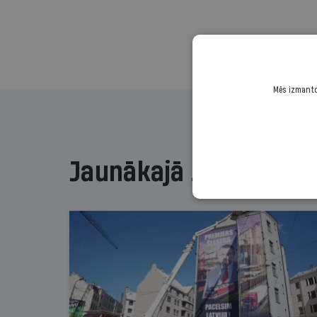
Mēs izmantoj
Jaunākajā žurnālā