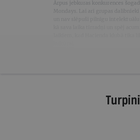
Ārpus jebkuras konkurences šogad
Mondays. Lai arī grupas dalībnieki 
un nav slēpuši pilnīgu intelektuāl
kā sava laika tīrradņi un spēj acumi
laikiem, kad Hacienda klubā tika l
kultūrai.
Turpini