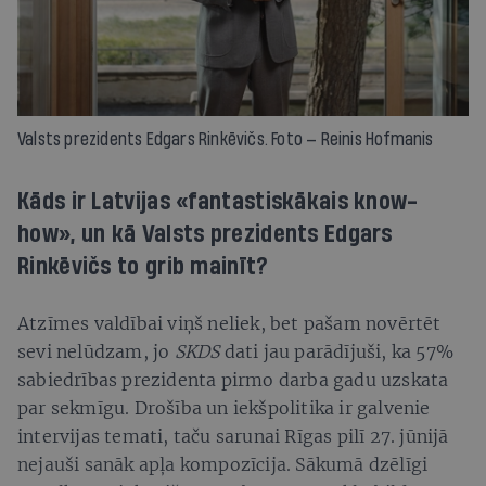
Valsts prezidents Edgars Rinkēvičs. Foto — Reinis Hofmanis
Kāds ir Latvijas «fantastiskākais know-
how», un kā Valsts prezidents Edgars
Rinkēvičs to grib mainīt?
Atzīmes valdībai viņš neliek, bet pašam novērtēt
sevi nelūdzam, jo
SKDS
dati jau parādījuši, ka 57%
sabiedrības prezidenta pirmo darba gadu uzskata
par sekmīgu. Drošība un iekšpolitika ir galvenie
intervijas temati, taču sarunai Rīgas pilī 27. jūnijā
nejauši sanāk apļa kompozīcija. Sākumā dzēlīgi