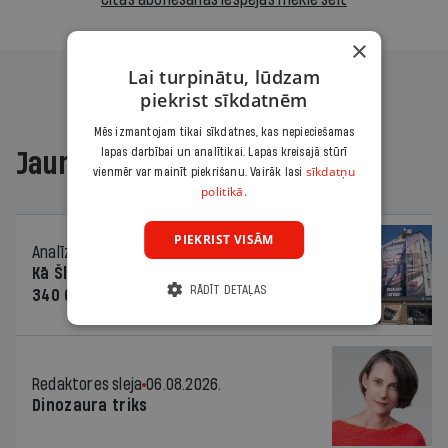
×
Lai turpinātu, lūdzam
piekrist sīkdatnēm
Mēs izmantojam tikai sīkdatnes, kas nepieciešamas
lapas darbībai un analītikai. Lapas kreisajā stūrī
Jaunākajā žurnālā
sīkdatņu
vienmēr var mainīt piekrišanu. Vairāk lasi
politikā.
PIEKRIST VISĀM
Analīze
06.08.2026.
Kā Šlesera partija palika nesodīta par
RĀDĪT DETAĻAS
340 000 vērtu reklāmas kampaņu
Redaktores sleja
06.08.2026.
Dinozaura triks