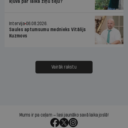
kļuva par laika ziņu seju?
Intervija
06.08.2026.
Saules aptumsumu mednieks Vitālijs
Kuzmovs
Vairāk rakstu
Mums ir pa ceļam — lasi jaunāko savā laika joslā!