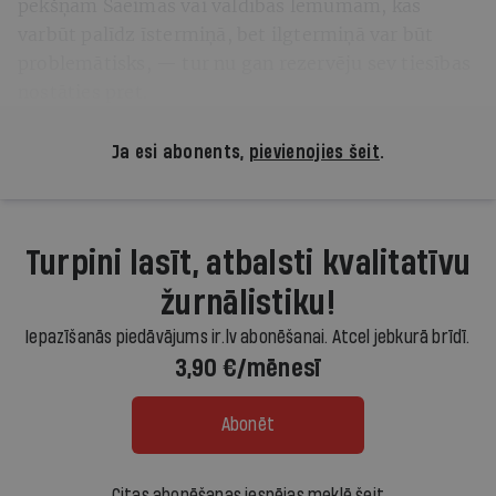
pēkšņam Saeimas vai valdības lēmumam, kas
varbūt palīdz īstermiņā, bet ilgtermiņā var būt
problemātisks, — tur nu gan rezervēju sev tiesības
nostāties pret.
Ja esi abonents,
pievienojies šeit
.
Turpini lasīt, atbalsti kvalitatīvu
žurnālistiku!
Iepazīšanās piedāvājums ir.lv abonēšanai. Atcel jebkurā brīdī.
3,90 €/mēnesī
Abonēt
Citas abonēšanas iespējas meklē šeit