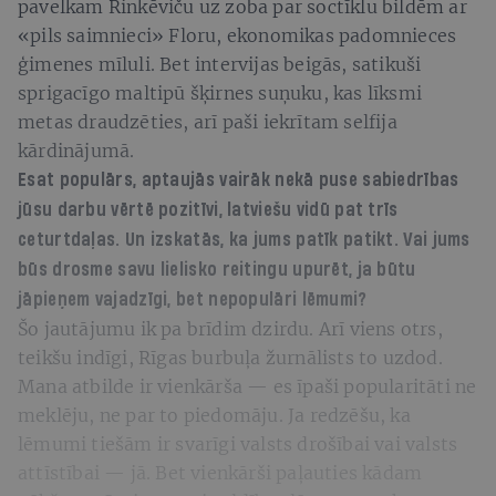
pavelkam Rinkēviču uz zoba par soctīklu bildēm ar
«pils saimnieci» Floru, ekonomikas padomnieces
ģimenes mīluli. Bet intervijas beigās, satikuši
sprigacīgo maltipū šķirnes suņuku, kas līksmi
metas draudzēties, arī paši iekrītam selfija
kārdinājumā.
Esat populārs, aptaujās vairāk nekā puse sabiedrības
jūsu darbu vērtē pozitīvi, latviešu vidū pat trīs
ceturtdaļas. Un izskatās, ka jums patīk patikt. Vai jums
būs drosme savu lielisko reitingu upurēt, ja būtu
jāpieņem vajadzīgi, bet nepopulāri lēmumi?
Šo jautājumu ik pa brīdim dzirdu. Arī viens otrs,
teikšu indīgi, Rīgas burbuļa žurnālists to uzdod.
Mana atbilde ir vienkārša — es īpaši popularitāti ne
meklēju, ne par to piedomāju. Ja redzēšu, ka
lēmumi tiešām ir svarīgi valsts drošībai vai valsts
attīstībai — jā. Bet vienkārši paļauties kādam