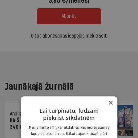
3,90 €/mēnesī
Abonēt
Citas abonēšanas iespējas meklē šeit
Jaunākajā žurnālā
×
Lai turpinātu, lūdzam
Analīze
06.08.2026.
piekrist sīkdatnēm
Kā Šlesera partija palika nesodīta par
340 000 vērtu reklāmas kampaņu
Mēs izmantojam tikai sīkdatnes, kas nepieciešamas
lapas darbībai un analītikai. Lapas kreisajā stūrī