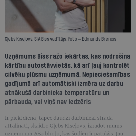
Gļebs Kiseļovs, SIA Biss vadītājs. Foto — Edmunds Brencis
Uzņēmums Biss ražo iekārtas, kas nodrošina
kārtību autostāvvietās, kā arī ļauj kontrolēt
cilvēku plūsmu uzņēmumā. Nepieciešamības
gadījumā arī automātiski izmēra uz darbu
atnākušā darbinieka temperatūru un
pārbauda, vai viņš nav iedzēris
Ir piektdiena, tāpēc daudzi darbinieki strādā
attālināti, skaidro Gļebs Kiseļovs, izrādot mums
uzņēmuma
Biss
biroju, kas šodien ir patukšs. Jau