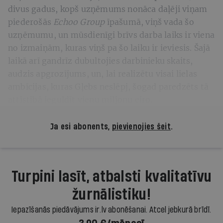
divus gadus, kopš uzņēmums nonāca daļēji viņam
piederošās
Echoo Group
īpašumā, viņš vada šo
uzņēmumu, un mūsdienīgi brīvs darba laiks ir viena
no izmaiņām, kuras viņš pa šo laiku ir ieviesis. Šajā
laikā arī gandrīz dubultojies darbinieku skaits,
audzis apgrozījums, un, lai realizētu visai lielas
ambīcijas, kuras Gļebs neslēpj, šogad paredzēts tā
attīstībā ieguldīt vienu miljonu eiro.
Ja esi abonents,
pievienojies šeit
.
Turpini lasīt, atbalsti kvalitatīvu
žurnālistiku!
Iepazīšanās piedāvājums ir.lv abonēšanai. Atcel jebkurā brīdī.