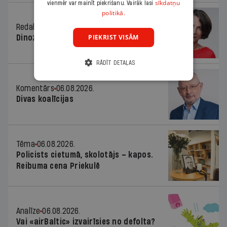
sīkdatņu
vienmēr var mainīt piekrišanu. Vairāk lasi
politikā.
Redaktores sleja
06.08.2026.
PIEKRIST VISĀM
Dinozaura triks
RĀDĪT DETAĻAS
Komentārs
06.08.2026.
Divas koalīcijas
Tēma
06.08.2026.
Policists cietumā, skolotājs – kapos.
Reibuma cena Priekulē
Analīze
06.08.2026.
Vai «airBaltic» izvairīsies no defolta?