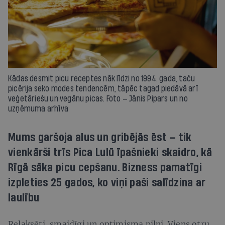
Kādas desmit picu receptes nāk līdzi no 1994. gada, taču
picērija seko modes tendencēm, tāpēc tagad piedāvā arī
veģetāriešu un vegānu picas. Foto — Jānis Pipars un no
uzņēmuma arhīva
Mums garšoja alus un gribējās ēst — tik
vienkārši trīs Pica Lulū īpašnieki skaidro, kā
Rīgā sāka picu cepšanu. Bizness pamatīgi
izpleties 25 gados, ko viņi paši salīdzina ar
laulību
Relaksēti, smaidīgi un optimisma pilni. Viens otru