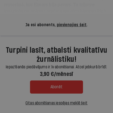
restorānā, kur Elmārs bija pavārs. Tā trijotne
iepazinās un nolēma atvērt savu picu biznesu Rīgā.
Ja esi abonents,
pievienojies šeit
.
Turpini lasīt, atbalsti kvalitatīvu
žurnālistiku!
Iepazīšanās piedāvājums ir.lv abonēšanai. Atcel jebkurā brīdī.
3,90 €/mēnesī
Abonēt
Citas abonēšanas iespējas meklē šeit