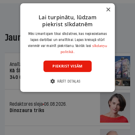
×
Lai turpinātu, lūdzam
piekrist sīkdatnēm
Mēs izmantojam tikai sīkdatnes, kas nepieciešamas
Jaunākajā žurnālā
lapas darbībai un analītikai. Lapas kreisajā stūrī
sīkdatņu
vienmēr var mainīt piekrišanu. Vairāk lasi
politikā.
Analīze
06.08.2026.
PIEKRIST VISĀM
Kā Šlesera partija palika nesodīta par
340 000 vērtu reklāmas kampaņu
RĀDĪT DETAĻAS
Redaktores sleja
06.08.2026.
Dinozaura triks