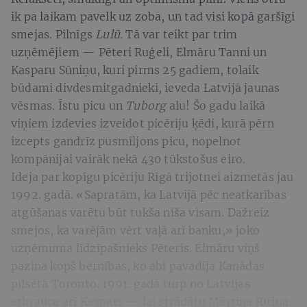
ik pa laikam pavelk uz zoba, un tad visi kopā garšīgi
smejas. Pilnīgs
Lulū.
Tā var teikt par trim
uzņēmējiem — Pēteri Ruģeli, Elmāru Tanni un
Kasparu Sūniņu, kuri pirms 25 gadiem, tolaik
būdami divdesmitgadnieki, ieveda Latvijā jaunas
vēsmas. Īstu picu un
Tuborg
alu! Šo gadu laikā
viņiem izdevies izveidot picēriju ķēdi, kurā pērn
izcepts gandrīz pusmiljons picu, nopelnot
kompānijai vairāk nekā 430 tūkstošus eiro.
Ideja par kopīgu picēriju Rīgā trijotnei aizmetās jau
1992. gadā. «Sapratām, ka Latvijā pēc neatkarības
atgūšanas varētu būt tukša niša visam. Dažreiz
smejos, ka varējām vērt vaļā arī banku,» joko
uzņēmuma līdzīpašnieks Pēteris. Elmāru viņš
pazina kopš bērnības, ko abi pavadīja Kanādas
pilsētā Toronto. 1991. gadā turp no Latvijas
atbrauca arī Kaspars — lai strādātu Mārtiņa Rītiņa