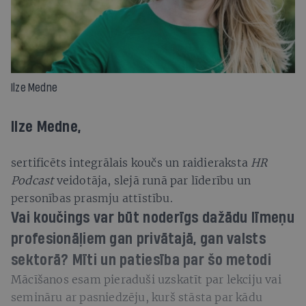
Ilze Medne
Ilze Medne,
sertificēts integrālais koučs un raidieraksta
HR
Podcast
veidotāja, slejā runā par līderību un
personības prasmju attīstību.
Vai koučings var būt noderīgs dažādu līmeņu
profesionāļiem
gan privātajā, gan valsts
sektorā? Mīti un patiesība par šo metodi
Mācīšanos esam pieraduši uzskatīt par lekciju vai
semināru ar pasniedzēju, kurš stāsta par kādu