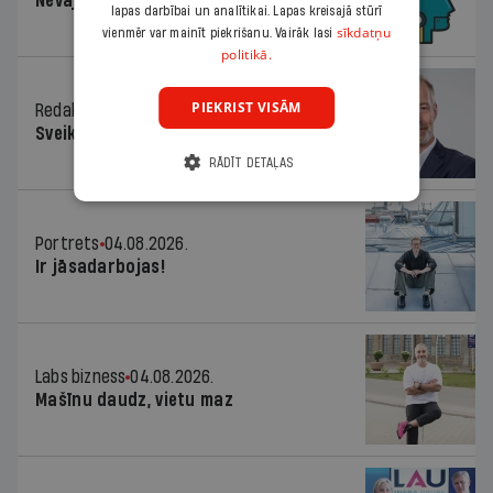
Nevajag baidīties!
lapas darbībai un analītikai. Lapas kreisajā stūrī
sīkdatņu
vienmēr var mainīt piekrišanu. Vairāk lasi
politikā.
PIEKRIST VISĀM
Redaktora sleja
04.08.2026.
Sveika un sveiks!
RĀDĪT DETAĻAS
Portrets
04.08.2026.
Ir jāsadarbojas!
Labs bizness
04.08.2026.
Mašīnu daudz, vietu maz