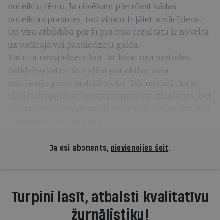
noteiktu tēmu. Ja cilvēkam pietrūkst kādas
noteiktas prasmes, tad viņam ir jāiet «mācīties».
Un visa atbildība par šī procesa rezultātu ir novelta
uz vadītāja vai pasniedzēju galda.
Taču tā nevajadzētu būt. Ar koučinga metodes
palīdzību katrs pats kļūst par aktīvu sava
mācīšanās procesa dalībnieku. Tas nozīmē, ka ne
tikai tiek apgūtas jaunas prasmes vai zināšanas, bet
arī attīstīta pašmotivācija un mācīšanās spējas, kas
ir būtiskas mūžizglītībā.
Ja esi abonents,
pievienojies šeit
.
Turpini lasīt, atbalsti kvalitatīvu
žurnālistiku!