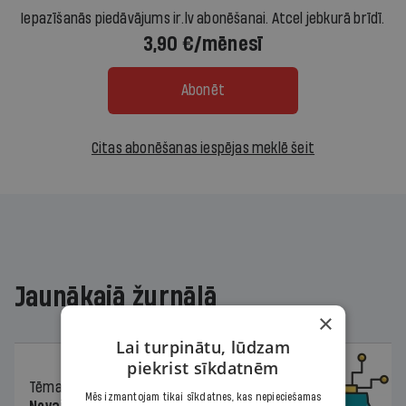
Iepazīšanās piedāvājums ir.lv abonēšanai. Atcel jebkurā brīdī.
3,90 €/mēnesī
Abonēt
Citas abonēšanas iespējas meklē šeit
Jaunākajā žurnālā
×
Lai turpinātu, lūdzam
piekrist sīkdatnēm
Tēma
04.08.2026.
Mēs izmantojam tikai sīkdatnes, kas nepieciešamas